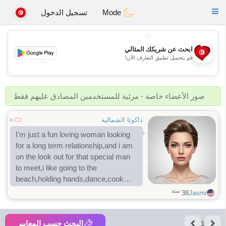
Tunisia Dating
Toggle
Mode
تسجيل الدخول
navigation
💖
ابحث عن شريكك المثالي
قم بتحميل تطبيق التعارف الآن!
💖
💕
💕
صور الأعضاء خاصة - مرئية للمستخدمين المصادق عليهم فقط
داكوتا الشمالية
0
I'm just a fun loving woman looking
for a long term relationship,and i am
on the look out for that special man
to meet,i like going to the
beach,holding hands,dance,cook
though am not that good at it Lol,am
سنة
38
Jasmi
an hardworking woman, i am a very
easy going person with a lot of sense
البحث حسب المعايير
of humor ,I care a lot about others
1