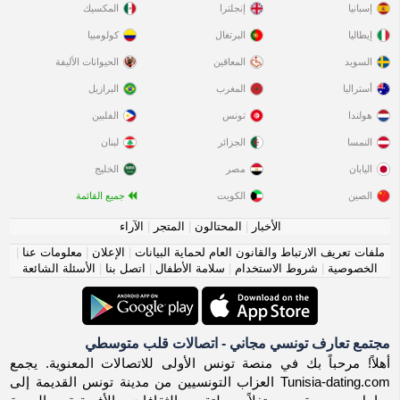
إسبانيا
إنجلترا
المكسيك
إيطاليا
البرتغال
كولومبيا
السويد
المعاقين
الحيوانات الأليفة
أستراليا
المغرب
البرازيل
هولندا
تونس
الفلبين
النمسا
الجزائر
لبنان
اليابان
مصر
الخليج
الصين
الكويت
جميع القائمة
الأخبار
|
المحتالون
|
المتجر
|
الآراء
ملفات تعريف الارتباط والقانون العام لحماية البيانات
|
الإعلان
|
معلومات عنا
|
الخصوصية
|
شروط الاستخدام
|
سلامة الأطفال
|
اتصل بنا
|
الأسئلة الشائعة
مجتمع تعارف تونسي مجاني - اتصالات قلب متوسطي
أهلاً! مرحباً بك في منصة تونس الأولى للاتصالات المعنوية. يجمع
Tunisia-dating.com العزاب التونسيين من مدينة تونس القديمة إلى