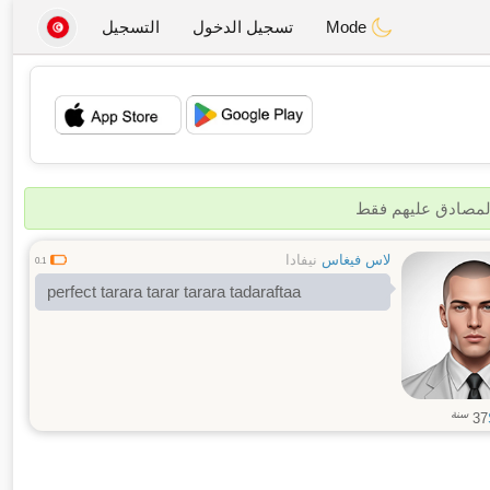
Mode
تسجيل الدخول
التسجيل
💖
💕
المصادق عليهم فقط
لاس فيغاس
نيفادا
0.1
perfect tarara tarar tarara tadaraftaa
سنة
37