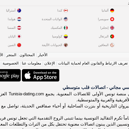
ألمانيا
كندا
أستراليا
سويسرا
الولايات المتحدة
هولندا
إنجلترا
المكسيك
النمسا
البرتغال
كولومبيا
اليابان
المعاقين
الحيوانات الأليفة
الصين
الأخبار
|
المحتالون
|
المتجر
|
الآ
عريف الارتباط والقانون العام لحماية البيانات
|
الإعلان
|
معلومات عنا
|
الخصوصية
|
سي مجاني - اتصالات قلب متوسطي
أهلاً! مرح
أفريقية والعربية والمتوسطية.
وان التاريخية أو بنزرت الساحلية أو أحياء صفاقس الحديثة، تواصل مع تون
اماً تكرم التقاليد التونسية بينما تتبنى الروح التقدمية التي تجعل تونس فر
ونسيين الذين يبنون اتصالات معنوية تحتفل بكل من التراث والتطلعات المع