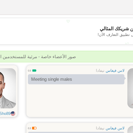
💖
 شريكك المثالي
 تطبيق التعارف الآن!
💕
صور الأعضاء خاصة - مرئية للمستخدمين 
لاس فيغاس
نيفادا
0.9
Meeting single males
Sho89
لاس فيغاس
نيفادا
0.3