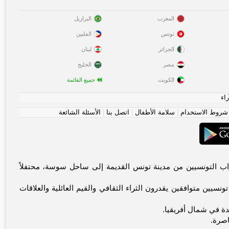
المغرب
البرازيل
تونس
الفلبين
الجزائر
لبنان
مصر
الخليج
الكويت
جميع القائمة
راء
شروط الاستخدام
|
سلامة الأطفال
|
اتصل بنا
|
الأسئلة الشائعة
باً بك في منصة تونس الأولى للاتصالات المعنوية. يجمع Tunisia-dating.com العزاب التونسيين من مدينة تونس القديمة إلى ساحل سوسة، محتفلاً
سيين متوافقين يقدرون الثراء الثقافي والقيم العائلية والعلاقات
يدة في شمال أفريقيا.
اصرة.