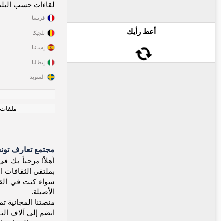
لقاءات حسب البلد
فرنسا
أعط رأيك
بلجيكا
إسبانيا
إيطاليا
السويد
ملفات ت
مجتمع تعارف تون
بملتقى الثقافات ال
سواء كنت في القير
الأصيلة.
منصتنا المجانية تم
انضم إلى آلاف الت