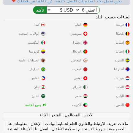
نحن نعمل بجد لنقدم لك أفضل خدمة، كن داعماً من فضلك
لقاءات حسب البلد
فرنسا
ألمانيا
كندا
بلجيكا
سويسرا
الولايات المتحدة
إسبانيا
إنجلترا
المكسيك
إيطاليا
البرتغال
كولومبيا
السويد
المعاقين
الحيوانات الأليفة
أستراليا
المغرب
البرازيل
هولندا
تونس
الفلبين
النمسا
الجزائر
لبنان
اليابان
مصر
الخليج
الصين
الكويت
جميع القائمة
الأخبار
|
المحتالون
|
المتجر
|
الآراء
ملفات تعريف الارتباط والقانون العام لحماية البيانات
|
الإعلان
|
معلومات عنا
|
الخصوصية
|
شروط الاستخدام
|
سلامة الأطفال
|
اتصل بنا
|
الأسئلة الشائعة