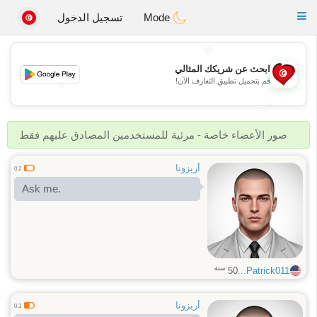
Tunisia Dating
Toggle
Mode
تسجيل الدخول
navigation
💖
ابحث عن شريكك المثالي
قم بتحميل تطبيق التعارف الآن!
💖
💕
💕
صور الأعضاء خاصة - مرئية للمستخدمين المصادق عليهم فقط
أريزونا
0.2
Ask me.
سنة
50
Patrick011...
أريزونا
0.3