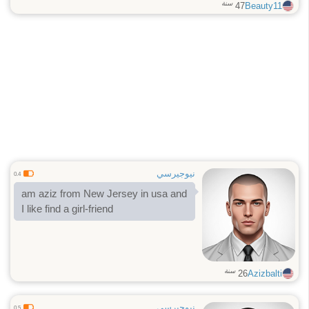
سنة
47
Beauty11
نيوجيرسي
0.4
am aziz from New Jersey in usa and
I like find a girl-friend
سنة
26
Azizbalti
نيوجيرسي
0.5