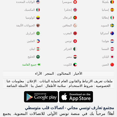
بلجيكا
سويسرا
الولايات المتحدة
إسبانيا
إنجلترا
المكسيك
إيطاليا
البرتغال
كولومبيا
السويد
المعاقين
الحيوانات الأليفة
أستراليا
المغرب
البرازيل
هولندا
تونس
الفلبين
النمسا
الجزائر
لبنان
اليابان
مصر
الخليج
الصين
الكويت
جميع القائمة
الأخبار
|
المحتالون
|
المتجر
|
الآراء
ملفات تعريف الارتباط والقانون العام لحماية البيانات
|
الإعلان
|
معلومات عنا
|
الخصوصية
|
شروط الاستخدام
|
سلامة الأطفال
|
اتصل بنا
|
الأسئلة الشائعة
مجتمع تعارف تونسي مجاني - اتصالات قلب متوسطي
أهلاً! مرحباً بك في منصة تونس الأولى للاتصالات المعنوية. يجمع