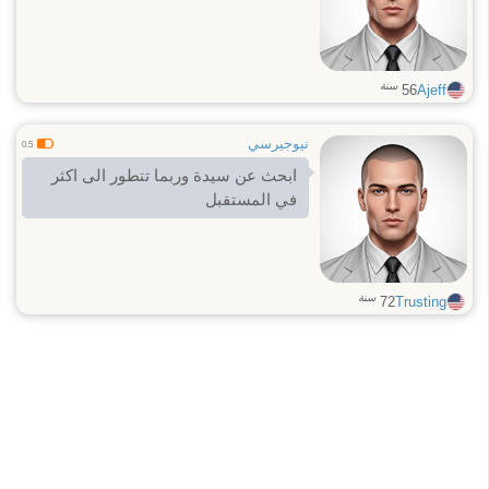
سنة
56
Ajeff
نيوجيرسي
0.5
ابحث عن سيدة وربما تتطور الى اكثر
في المستقبل
سنة
72
Trusting