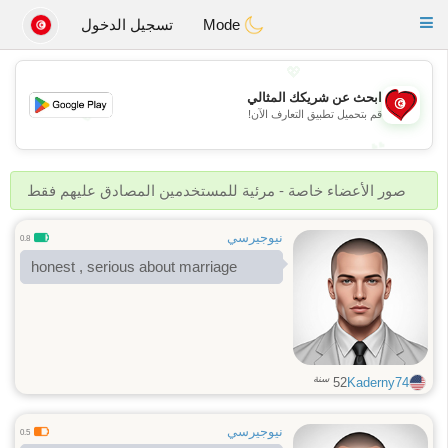
Tunisia Dating
Toggle
Mode
تسجيل الدخول
navigation
💖
ابحث عن شريكك المثالي
💖
قم بتحميل تطبيق التعارف الآن!
💕
💕
صور الأعضاء خاصة - مرئية للمستخدمين المصادق عليهم فقط
نيوجيرسي
0.8
honest , serious about marriage
سنة
52
Kaderny74
نيوجيرسي
0.5