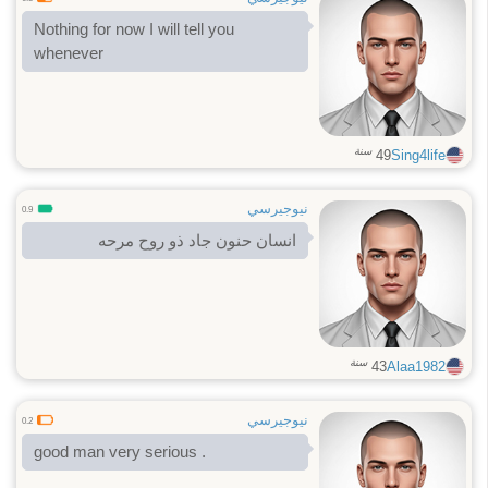
Nothing for now I will tell you
whenever
سنة
49
Sing4life
نيوجيرسي
0.9
انسان حنون جاد ذو روح مرحه
سنة
43
Alaa1982
نيوجيرسي
0.2
good man very serious .