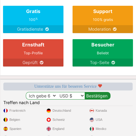
Gratis
Support
%
100
100% gratis
Gratisdienste
Moderation
Ernsthaft
Besucher
Top-Profile
Beliebt
Geprüft
Top-Seite
Unterstütze uns für besseren Service
Treffen nach Land
Frankreich
Deutschland
Kanada
Belgien
Schweiz
USA
Spanien
England
Mexiko