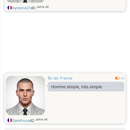
Jahre alt
Aymeno01
40
Île-de-France
0.5
Homme simple, très simple
Jahre alt
Samihoua
42