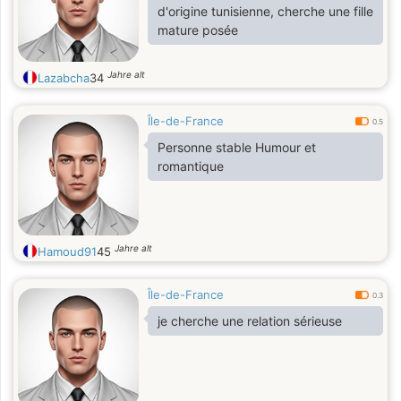
d'origine tunisienne, cherche une fille
mature posée
Jahre alt
Lazabcha
34
Île-de-France
0.5
Personne stable Humour et
romantique
Jahre alt
Hamoud91
45
Île-de-France
0.3
je cherche une relation sérieuse