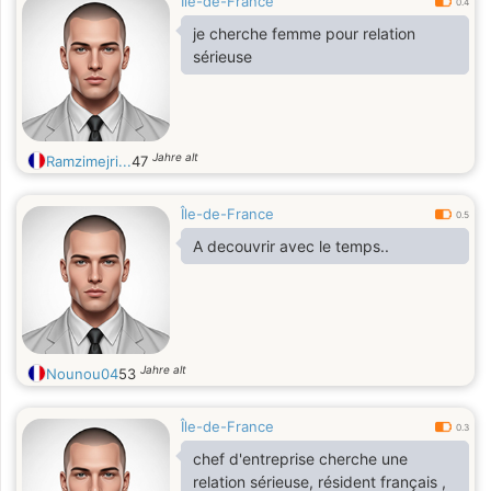
Île-de-France
0.4
je cherche femme pour relation
sérieuse
Jahre alt
Ramzimejri...
47
Île-de-France
0.5
A decouvrir avec le temps..
Jahre alt
Nounou04
53
Île-de-France
0.3
chef d'entreprise cherche une
relation sérieuse, résident français ,