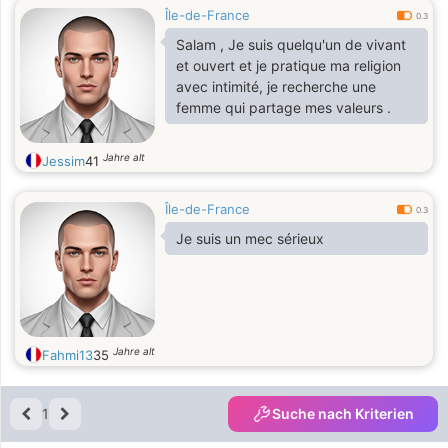
Île-de-France
0.3
Salam , Je suis quelqu'un de vivant
et ouvert et je pratique ma religion
avec intimité, je recherche une
femme qui partage mes valeurs .
Jahre alt
Jessim
41
Île-de-France
0.3
Je suis un mec sérieux
Jahre alt
Fahmi13
35
1
Suche nach Kriterien