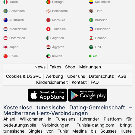
Italien
Portugal
Kolumbien
Schweden
Behinderte
Tiere
Australien
Marokko
Brasilien
Niederlande
Tunesien
Philippinen
Österreich
Algerien
Libanon
Japan
Ägypten
Golf
China
Kuwait
Alle
News
|
Fakes
|
Shop
|
Meinungen
Cookies & DSGVO
|
Werbung
|
Über uns
|
Datenschutz
|
AGB
|
Kindersicherheit
|
Kontakt
|
FAQ
Kostenlose tunesische Dating-Gemeinschaft –
Mediterrane Herz-Verbindungen
Ahlan! Willkommen in Tunesiens führender Plattform für
bedeutungsvolle Verbindungen. Tunisia-dating.com bringt
tunesische Singles von Tunis' Medina bis Sousses Küste