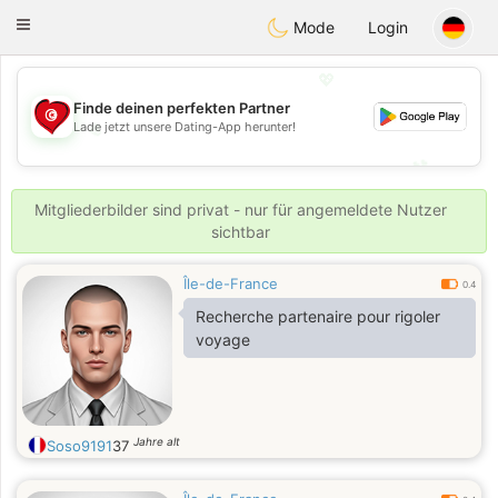
Tunisia Dating
Toggle
Mode
Login
navigation
💖
Finde deinen perfekten Partner
💖
Lade jetzt unsere Dating-App herunter!
💕
💕
Mitgliederbilder sind privat - nur für angemeldete Nutzer
sichtbar
Île-de-France
0.4
Recherche partenaire pour rigoler
voyage
Jahre alt
Soso9191
37