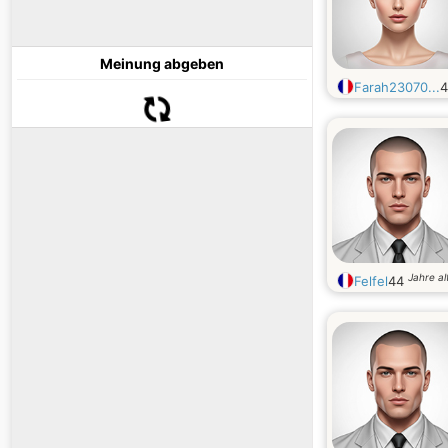
Meinung abgeben
Farah23070...
Jahre al
Felfel
44