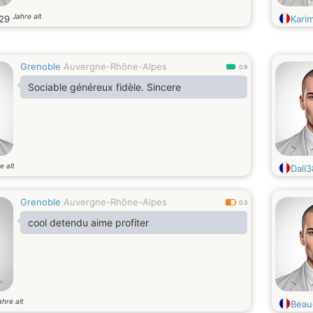
Jahre alt
29
Kari
Grenoble
Auvergne-Rhône-Alpes
0.9
Sociable généreux fidèle. Sincere
e alt
Dali3
Grenoble
Auvergne-Rhône-Alpes
0.3
cool detendu aime profiter
ahre alt
Beau