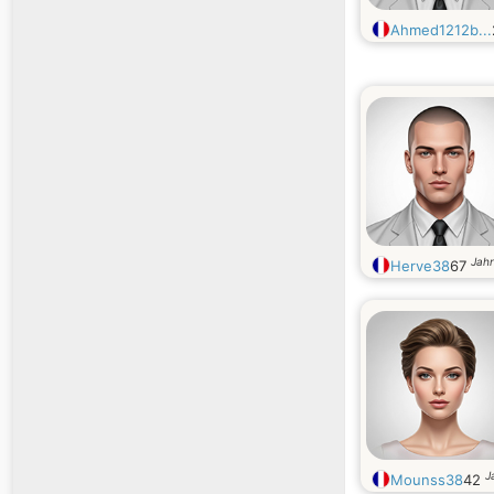
Ahmed1212b...
Jahr
Herve38
67
J
Mounss38
42