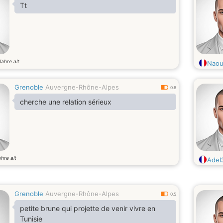
Tt
Jahre alt
Naou
Grenoble
Auvergne-Rhône-Alpes
0.6
cherche une relation sérieux
ahre alt
Adel
Grenoble
Auvergne-Rhône-Alpes
0.5
petite brune qui projette de venir vivre en
Tunisie