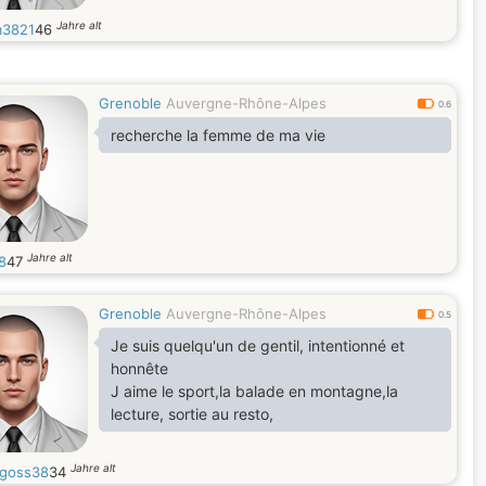
Jahre alt
m3821
46
Grenoble
Auvergne-Rhône-Alpes
0.6
recherche la femme de ma vie
Jahre alt
8
47
Grenoble
Auvergne-Rhône-Alpes
0.5
Je suis quelqu'un de gentil, intentionné et
honnête
J aime le sport,la balade en montagne,la
lecture, sortie au resto,
Jahre alt
goss38
34