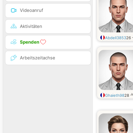
Videoanruf
Aktivitäten
Abdell3853
26
Spenden
Arbeitszeitachse
J
Ghaieth98
28