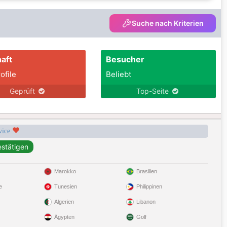
Suche nach Kriterien
aft
Besucher
ofile
Beliebt
Geprüft
Top-Seite
rvice
Marokko
Brasilien
e
Tunesien
Philippinen
Algerien
Libanon
Ägypten
Golf