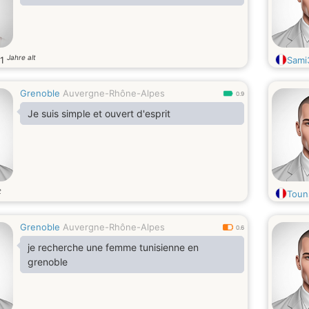
Jahre alt
41
Sami
Grenoble
Auvergne-Rhône-Alpes
0.9
Je suis simple et ouvert d'esprit
t
Toun
Grenoble
Auvergne-Rhône-Alpes
0.6
je recherche une femme tunisienne en
grenoble