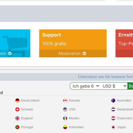
Support
Ernsth
100% gratis
Top-Pr
nste
Moderation
Unterstütze uns für besseren Se
nd
Deutschland
Kanada
Australien
Schweiz
USA
Niederland
England
Mexiko
Österreich
Portugal
Kolumbien
Japan