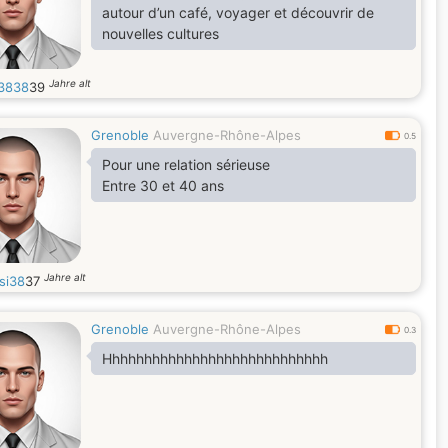
autour d’un café, voyager et découvrir de
nouvelles cultures
Jahre alt
3838
39
Grenoble
Auvergne-Rhône-Alpes
0.5
Pour une relation sérieuse
Entre 30 et 40 ans
Jahre alt
si38
37
Grenoble
Auvergne-Rhône-Alpes
0.3
Hhhhhhhhhhhhhhhhhhhhhhhhhhhh