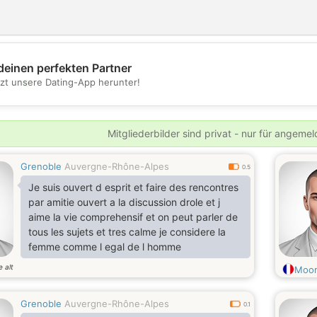
deinen perfekten Partner
💖
tzt unsere Dating-App herunter!
💕
Mitgliederbilder sind privat - nur für angeme
Grenoble
Auvergne-Rhône-Alpes
0.5
Je suis ouvert d esprit et faire des rencontres
par amitie ouvert a la discussion drole et j
aime la vie comprehensif et on peut parler de
tous les sujets et tres calme je considere la
femme comme l egal de l homme
e alt
Moo
Grenoble
Auvergne-Rhône-Alpes
0.1