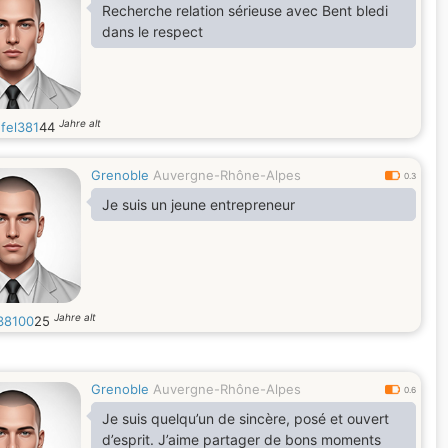
Recherche relation sérieuse avec Bent bledi
dans le respect
Jahre alt
fel381
44
Grenoble
Auvergne-Rhône-Alpes
0.3
Je suis un jeune entrepreneur
Jahre alt
38100
25
Grenoble
Auvergne-Rhône-Alpes
0.6
Je suis quelqu’un de sincère, posé et ouvert
d’esprit. J’aime partager de bons moments