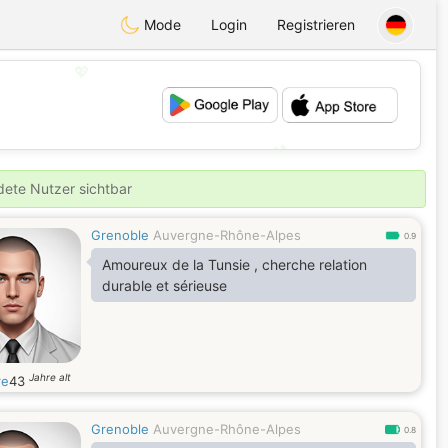
Mode
Login
Registrieren
💖
💕
ldete Nutzer sichtbar
Grenoble
Auvergne-Rhône-Alpes
0.9
Amoureux de la Tunsie , cherche relation
durable et sérieuse
Jahre alt
re
43
Grenoble
Auvergne-Rhône-Alpes
0.8