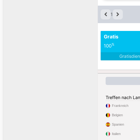
1
Gratis
%
100
Gratisdie
Treffen nach La
Frankreich
Belgien
Spanien
Italien