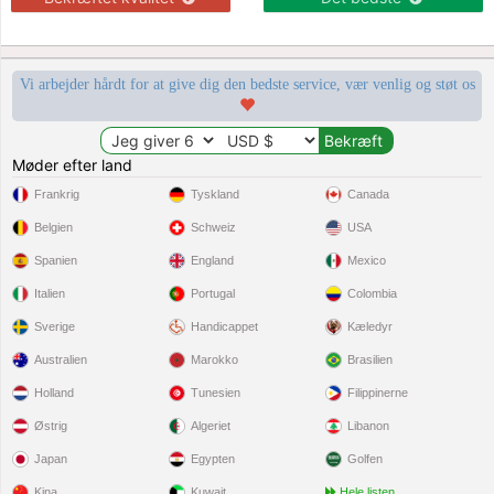
Vi arbejder hårdt for at give dig den bedste service, vær venlig og støt os
Møder efter land
Frankrig
Tyskland
Canada
Belgien
Schweiz
USA
Spanien
England
Mexico
Italien
Portugal
Colombia
Sverige
Handicappet
Kæledyr
Australien
Marokko
Brasilien
Holland
Tunesien
Filippinerne
Østrig
Algeriet
Libanon
Japan
Egypten
Golfen
Kina
Kuwait
Hele listen