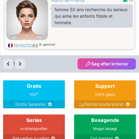
Hauts-de-France
0.8
femme 50 ans recherche du serieux
qui aime les enfants fidele et
honnete
år gammel
Titi120723
53
1
Søg efter kriterier
Gratis
Support
%
100
100% gratis
Gratis tjenester
Lyttende moderatorer
Seriøs
Besøgende
kvalitetsprofiler
Meget besøgt
Bekræftet kvalitet
Det bedste