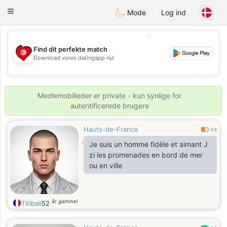
Tunisia Dating
Toggle
Mode
Log ind
navigation
💖
Find dit perfekte match
Download vores datingapp nu!
💖
💕
💕
Medlemsbilleder er private - kun synlige for
autentificerede brugere
Hauts-de-France
0.6
Je suis un homme fidèle et aimant J
zi les promenades en bord de mer
ou en ville
år gammel
Titibail
52