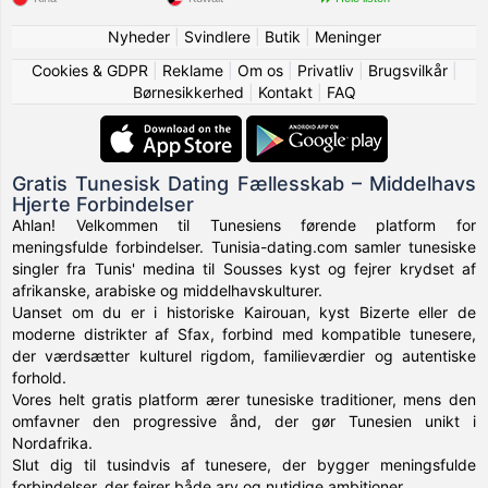
Nyheder
|
Svindlere
|
Butik
|
Meninger
Cookies & GDPR
|
Reklame
|
Om os
|
Privatliv
|
Brugsvilkår
|
Børnesikkerhed
|
Kontakt
|
FAQ
Gratis Tunesisk Dating Fællesskab – Middelhavs
Hjerte Forbindelser
Ahlan! Velkommen til Tunesiens førende platform for
meningsfulde forbindelser. Tunisia-dating.com samler tunesiske
singler fra Tunis' medina til Sousses kyst og fejrer krydset af
afrikanske, arabiske og middelhavskulturer.
Uanset om du er i historiske Kairouan, kyst Bizerte eller de
moderne distrikter af Sfax, forbind med kompatible tunesere,
der værdsætter kulturel rigdom, familieværdier og autentiske
forhold.
Vores helt gratis platform ærer tunesiske traditioner, mens den
omfavner den progressive ånd, der gør Tunesien unikt i
Nordafrika.
Slut dig til tusindvis af tunesere, der bygger meningsfulde
forbindelser, der fejrer både arv og nutidige ambitioner.