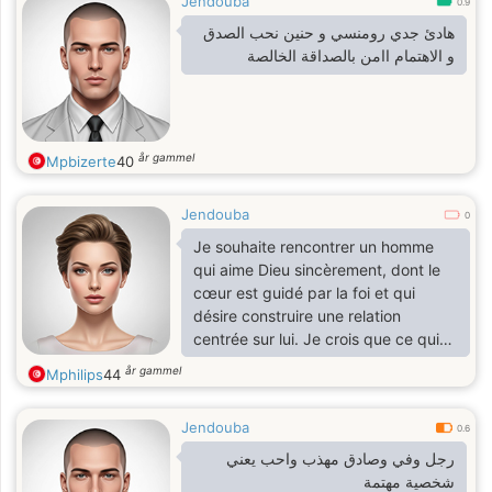
Jendouba
0.9
هادئ جدي رومنسي و حنين نحب الصدق
و الاهتمام اامن بالصداقة الخالصة
år gammel
Mpbizerte
40
Jendouba
0
Je souhaite rencontrer un homme
qui aime Dieu sincèrement, dont le
cœur est guidé par la foi et qui
désire construire une relation
centrée sur lui. Je crois que ce qui
sépare les gens, c'est le silence, non
år gammel
Mphilips
44
la distance, et qu'en Dieu, si telle est
sa volonté, tout est possible. Pour
Jendouba
une croyante, trouver un partenaire
0.6
est souvent difficile. Dans bien des
رجل وفي وصادق مهذب واحب يعني
cas, cela demande des sacrifices.
شخصية مهتمة