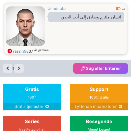
Jendouba
0.6
انسان ملتزم وصادق إلى أبعد الحدود
år gammel
Yassin98
37
1
Søg efter kriterier
Gratis
Support
%
100
100% gratis
Gratis tjenester
Lyttende moderatorer
Seriøs
Besøgende
kvalitetsprofiler
Meget besøgt