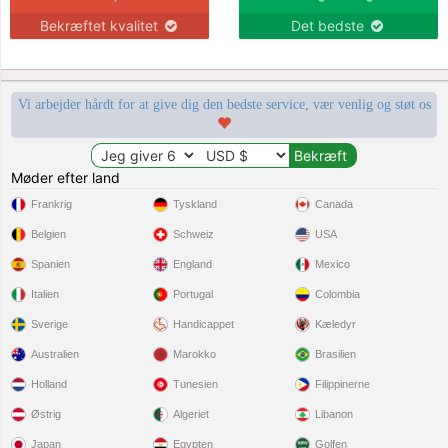
Bekræftet kvalitet
Det bedste
Vi arbejder hårdt for at give dig den bedste service, vær venlig og støt os
Møder efter land
Frankrig
Tyskland
Canada
Belgien
Schweiz
USA
Spanien
England
Mexico
Italien
Portugal
Colombia
Sverige
Handicappet
Kæledyr
Australien
Marokko
Brasilien
Holland
Tunesien
Filippinerne
Østrig
Algeriet
Libanon
Japan
Egypten
Golfen