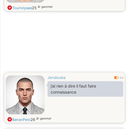
år gammel
Tounsiyaaa
25
Jendouba
0.3
j’ai rien à dire il faut faire
connaissance
år gammel
BanavPelo
26