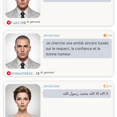
Mais le temps de Dieu est parfait,
alors ce serait une bénédiction de
rencontrer cet homme de Dieu,
même si c
år gammel
Fadi23
19
Jendouba
0.6
Je cherche une amitié sincère basée
sur le respect, la confiance et la
bonne humeur.
år gammel
AhMed19942...
18
Jendouba
0.2
لا الاه الا الله محمد رسول الله