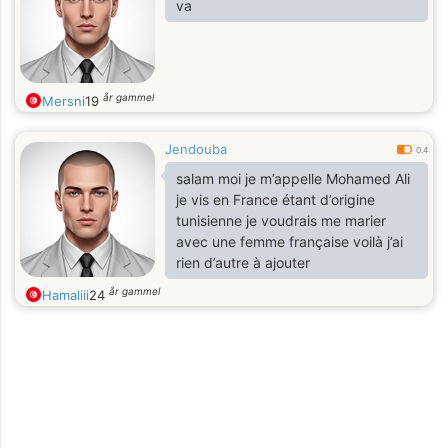
va
år gammel
Mersni
19
Jendouba
0.4
salam moi je m’appelle Mohamed Ali
je vis en France étant d’origine
tunisienne je voudrais me marier
avec une femme française voilà j’ai
rien d’autre à ajouter
år gammel
Hamaliii
24