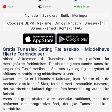
Kina
Kuwait
Hele listen
Nyheder
|
Svindlere
|
Butik
|
Meninger
Cookies & GDPR
|
Reklame
|
Om os
|
Privatliv
|
Brugsvilkår
|
Børnesikkerhed
|
Kontakt
|
FAQ
Gratis Tunesisk Dating Fællesskab – Middelhavs
Hjerte Forbindelser
Ahlan! Velkommen til Tunesiens førende platform for
meningsfulde forbindelser. Tunisia-dating.com samler tunesiske
singler fra Tunis' medina til Sousses kyst og fejrer krydset af
afrikanske, arabiske og middelhavskulturer.
Uanset om du er i historiske Kairouan, kyst Bizerte eller de
moderne distrikter af Sfax, forbind med kompatible tunesere,
der værdsætter kulturel rigdom, familieværdier og autentiske
forhold.
Vores helt gratis platform ærer tunesiske traditioner, mens den
omfavner den progressive ånd, der gør Tunesien unikt i
Nordafrika.