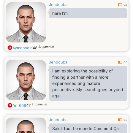
Jendouba
0.2
here I’m
år gammel
Aymensdiri
48
Jendouba
0.6
I am exploring the possibility of
finding a partner with a more
experienced ang mature
pespective. My search goes beyond
age.
år gammel
Anr666
47
Jendouba
0.6
Salut Tout Le monde Comment Ça