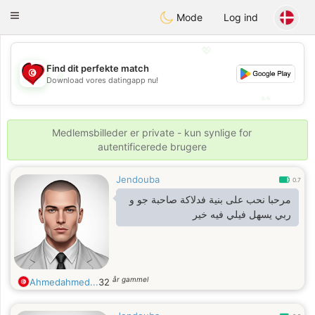
Tunisia Dating
Toggle
Mode
Log ind
navigation
💖
Find dit perfekte match
💖
Download vores datingapp nu!
💕
💕
Medlemsbilleder er private - kun synlige for
autentificerede brugere
Jendouba
0.7
مرحبا نحب على بنية فدلاكة صاحبة جو و
ربي يسهل فيلي فيه خير
år gammel
Ahmedahmed...
32