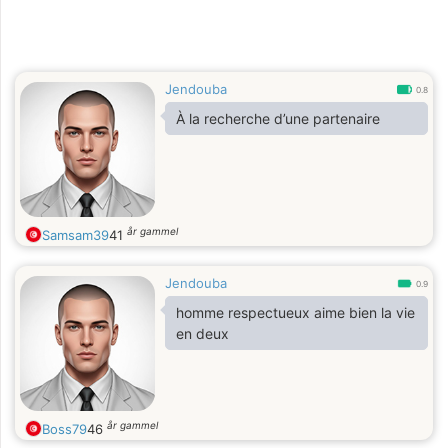
Jendouba
0.8
À la recherche d’une partenaire
år gammel
Samsam39
41
Jendouba
0.9
homme respectueux aime bien la vie
en deux
år gammel
Boss79
46