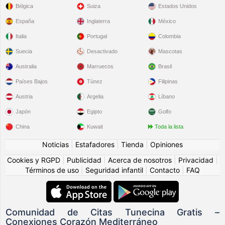
Bélgica
Suiza
Estados Unidos
España
Inglaterra
México
Italia
Portugal
Colombia
Suecia
Desactivado
Mascotas
Australia
Marruecos
Brasil
Países Bajos
Túnez
Filipinas
Austria
Argelia
Líbano
Japón
Egipto
Golfo
China
Kuwait
Toda la lista
Noticias
|
Estafadores
|
Tienda
|
Opiniones
Cookies y RGPD
|
Publicidad
|
Acerca de nosotros
|
Privacidad
|
Términos de uso
|
Seguridad infantil
|
Contacto
|
FAQ
Comunidad de Citas Tunecina Gratis –
Conexiones Corazón Mediterráneo