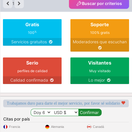
1
Buscar por criterios
Gratis
Soporte
%
100
100% gratis
Servicios gratuitos
Moderadores que escuchan
Serio
Visitantes
perfiles de calidad
Muy visitado
Calidad confirmada
Lo mejor
Trabajamos duro para darte el mejor servicio, por favor sé solidario
Citas por país
Francia
Alemania
Canadá