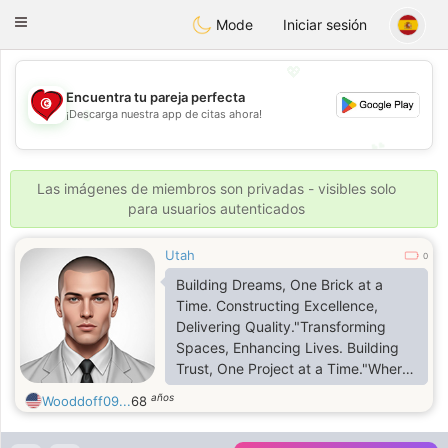
Tunisia Dating
Toggle
Mode
Iniciar sesión
navigation
💖
Encuentra tu pareja perfecta
¡Descarga nuestra app de citas ahora!
💖
💕
💕
Las imágenes de miembros son privadas - visibles solo
para usuarios autenticados
Utah
0
Building Dreams, One Brick at a
Time. Constructing Excellence,
Delivering Quality."Transforming
Spaces, Enhancing Lives. Building
Trust, One Project at a Time."Where
Vision Meets Reality."
años
Wooddoff09...
68