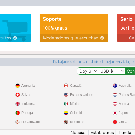
Soporte
Serio
100% gratis
perfile
atuitos
Moderadores que escuchan
Ca
Trabajamos duro para darte el mejor servicio, po
Alemania
Canadá
Australia
Suiza
Estados Unidos
Países Baj
Inglaterra
México
Austria
Portugal
Colombia
Japón
Desactivado
Mascotas
China
Noticias
|
Estafadores
|
Tienda