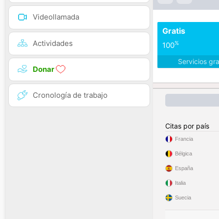
Videollamada
Gratis
Actividades
%
100
Servicios gr
Donar
Cronología de trabajo
Citas por país
Francia
Bélgica
España
Italia
Suecia