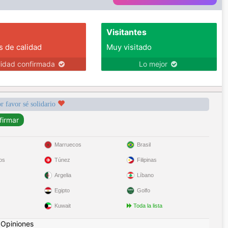
Visitantes
s de calidad
Muy visitado
lidad confirmada
Lo mejor
r favor sé solidario
Marruecos
Brasil
os
Túnez
Filipinas
Argelia
Líbano
Egipto
Golfo
Kuwait
Toda la lista
|
Opiniones