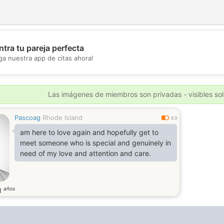
tra tu pareja perfecta
ga nuestra app de citas ahora!
💖
💕
Las imágenes de miembros son privadas - visibles sol
Pascoag
Rhode Island
0.3
am here to love again and hopefully get to
meet someone who is special and genuinely in
need of my love and attention and care.
años
1