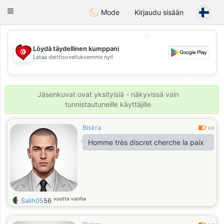
Tunisia Dating
Toggle
Mode
Kirjaudu sisään
navigation
💖
Löydä täydellinen kumppani
Lataa deittisovelluksemme nyt!
💖
💕
💕
Jäsenkuvat ovat yksityisiä - näkyvissä vain
tunnistautuneille käyttäjille
Biskra
0.5
Homme très discret cherche la paix
vuotta vanha
Salih05
56