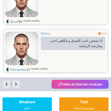
vuotta vanha
Bouti
50
Biskra
0.5
انا شخص احب الصدق و فكاهي احب
ممارسة الرياضة
vuotta vanha
Hichamlibr
27
1
Haku kriteerien mukaan
Ilmainen
Tuki
%
100
100% ilmainen