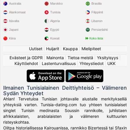
Australia
Marokko
Brasilia
Alankomaat
Tunisia
Filippiinit
Itävalta
Algeria
Libanon
Japani
Egypti
Persianlahti
Kiina
Kuwait
Koko lista
Uutiset
|
Huijarit
|
Kauppa
|
Mielipiteet
Evästeet ja GDPR
|
Mainonta
|
Tietoa meistä
|
Yksityisyys
|
Käyttöehdot
|
Lastenturvallisuus
|
Yhteystiedot
|
UKK
Ilmainen Tunisialainen Deittiyhteisö – Välimeren
Sydän Yhteydet
Ahlan! Tervetuloa Tunisian johtavalle alustalle merkitykselliä
yhteyksiä varten. Tunisia-dating.com tuo yhteen tunisialaiset
singlet Tunisin medinasta Soussin rannikolle, juhlistaen
afrikkalaisten, arabialaisten ja välimeren kulttuurien
risteyskohtaa.
Olitpa historiallisessa Kairouanissa, rannikko Bizertessä tai Sfaxin