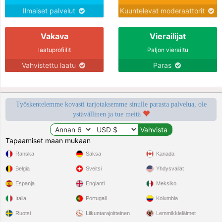
Ilmaiset palvelut
Kuuntelevat moderaattorit
Vakava
Vierailijat
laatuprofiilit
Paljon vierailtu
Vahvistettu laatu
Paras
Työskentelemme kovasti tarjotaksemme sinulle parasta palvelua, ole
ystävällinen ja tue meitä
Tapaamiset maan mukaan
Ranska
Saksa
Kanada
Belgia
Sveitsi
Yhdysvallat
Espanja
Englanti
Meksiko
Italia
Portugali
Kolumbia
Ruotsi
Liikuntarajoitteinen
Lemmikkieläimet