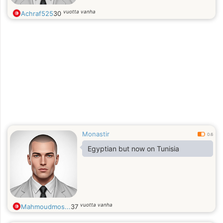
vuotta vanha
Achraf525
30
Monastir
0.6
Egyptian but now on Tunisia
vuotta vanha
Mahmoudmos...
37