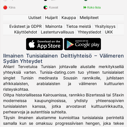
Kiina
Kuwait
Koko lista
Uutiset
|
Huijarit
|
Kauppa
|
Mielipiteet
Evästeet ja GDPR
|
Mainonta
|
Tietoa meistä
|
Yksityisyys
|
Käyttöehdot
|
Lastenturvallisuus
|
Yhteystiedot
|
UKK
Ilmainen Tunisialainen Deittiyhteisö – Välimeren
Sydän Yhteydet
Ahlan! Tervetuloa Tunisian johtavalle alustalle merkitykselliä
yhteyksiä varten. Tunisia-dating.com tuo yhteen tunisialaiset
singlet Tunisin medinasta Soussin rannikolle, juhlistaen
afrikkalaisten, arabialaisten ja välimeren kulttuurien
risteyskohtaa.
Olitpa historiallisessa Kairouanissa, rannikko Bizertessä tai Sfaxin
moderneissa kaupunginosissa, yhdisty yhteensopivien
tunisialaisten kanssa, jotka arvostavat kulttuuririkkautta,
perhearvoja ja autenttisia suhteita.
Täysin ilmainen alustamme kunnioittaa tunisialaisia perinteitä
samalla kun se omaksuu progressiivisen hengen, joka tekee