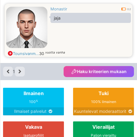
Monastir
0.2
jaja
vuotta vanha
Tounsivanm...
30
1
Haku kriteerien mukaan
Ilmainen
Tuki
%
100
100% ilmainen
Ilmaiset palvelut
Kuuntelevat moderaattorit
Vakava
Vierailijat
laatuprofiilit
Paljon vierailtu