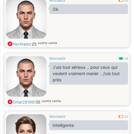
Monastir
0.2
Ok
vuotta vanha
Her4tador
25
Monastir
0.9
J'uis tout sérieux .. pour ceux qui
veulent vraiment marier .. j'uis tout
près
vuotta vanha
Omar281991
35
Monastir
0.2
intelligente