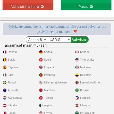
Vahvistettu laatu
Paras
Työskentelemme kovasti tarjotaksemme sinulle parasta palvelua, ole
ystävällinen ja tue meitä
Tapaamiset maan mukaan
Ranska
Saksa
Kanada
Belgia
Sveitsi
Yhdysvallat
Espanja
Englanti
Meksiko
Italia
Portugali
Kolumbia
Ruotsi
Liikuntarajoitteinen
Lemmikkieläimet
Australia
Marokko
Brasilia
Alankomaat
Tunisia
Filippiinit
Itävalta
Algeria
Libanon
Japani
Egypti
Persianlahti