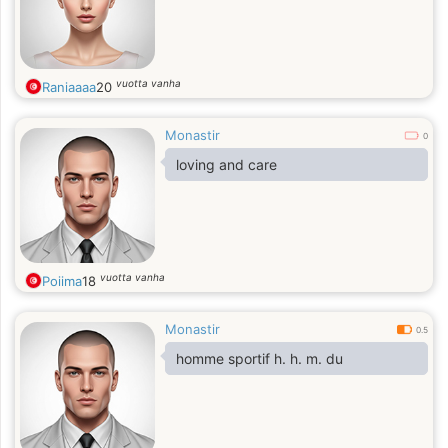
vuotta vanha
Raniaaaa
20
Monastir
0
loving and care
vuotta vanha
Poiima
18
Monastir
0.5
homme sportif h. h. m. du