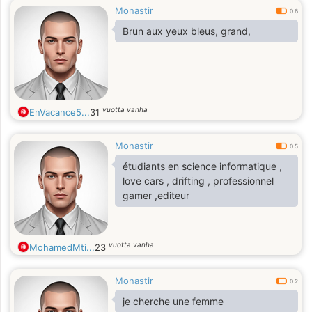
Monastir
0.6
Brun aux yeux bleus, grand,
vuotta vanha
EnVacance5...
31
Monastir
0.5
étudiants en science informatique ,
love cars , drifting , professionnel
gamer ,editeur
vuotta vanha
MohamedMti...
23
Monastir
0.2
je cherche une femme