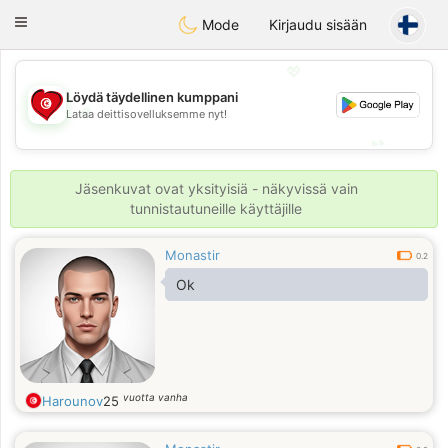
Tunisia Dating
Toggle
Mode
Kirjaudu sisään
navigation
💖
Löydä täydellinen kumppani
💖
Lataa deittisovelluksemme nyt!
💕
💕
Jäsenkuvat ovat yksityisiä - näkyvissä vain
tunnistautuneille käyttäjille
Monastir
0.2
Ok
vuotta vanha
Harounov
25