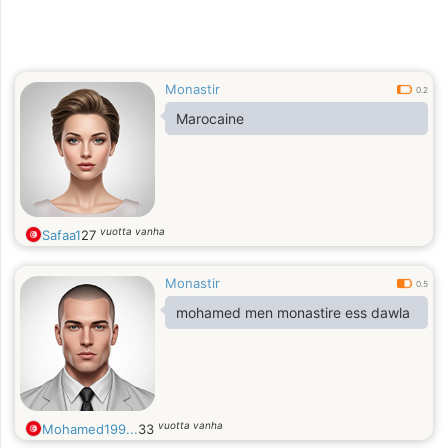
Monastir
0.2
Marocaine
vuotta vanha
Safaa1
27
Monastir
0.5
mohamed men monastire ess dawla
vuotta vanha
Mohamed199...
33