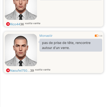
vuotta vanha
Rico44
36
Monastir
0.6
pas de prise de tête, rencontre
autour d'un verre.
vuotta vanha
Naoufel750...
39