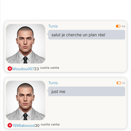
Tunis
0.6
salut je cherche un plan réel
vuotta vanha
Moudou007
23
Tunis
0.1
just me
vuotta vanha
1996aboood
30