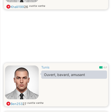
vuotta vanha
Khalil199
26
Tunis
0.7
Ouvert, bavard, amusant
vuotta vanha
Ben253
27