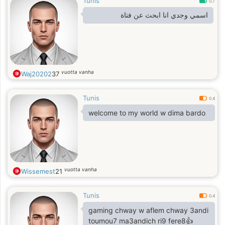
Tunis
0.7
اسمي وجدي انا ابحث عن فتاة
vuotta vanha
Waj20202
37
Tunis
0.4
welcome to my world w dima bardo
vuotta vanha
Wissemest
21
Tunis
0.4
gaming chway w aflem chway 3andi
toumou7 ma3andich ri9 fere8👍