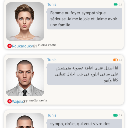
Tunis
0.9
Femme au foyer sympathique
sérieuse Jaime le joie et Jaime avoir
une famille
vuotta vanha
Roukarouky
61
Tunis
0.6
انا اطفل عندي اعاقة عضوية منمشيش
على ساقي انلوج في بنت احلال تقبلني
كانا وكهو
vuotta vanha
Wajdix
37
Tunis
0.7
sympa, drôle, qui veut vivre des