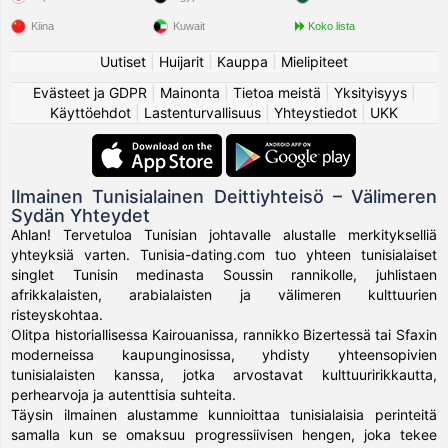
Kiina
Kuwait
Koko lista
Uutiset
|
Huijarit
|
Kauppa
|
Mielipiteet
Evästeet ja GDPR
|
Mainonta
|
Tietoa meistä
|
Yksityisyys
|
Käyttöehdot
|
Lastenturvallisuus
|
Yhteystiedot
|
UKK
Ilmainen Tunisialainen Deittiyhteisö – Välimeren
Sydän Yhteydet
Ahlan! Tervetuloa Tunisian johtavalle alustalle merkitykselliä
yhteyksiä varten. Tunisia-dating.com tuo yhteen tunisialaiset
singlet Tunisin medinasta Soussin rannikolle, juhlistaen
afrikkalaisten, arabialaisten ja välimeren kulttuurien
risteyskohtaa.
Olitpa historiallisessa Kairouanissa, rannikko Bizertessä tai Sfaxin
moderneissa kaupunginosissa, yhdisty yhteensopivien
tunisialaisten kanssa, jotka arvostavat kulttuuririkkautta,
perhearvoja ja autenttisia suhteita.
Täysin ilmainen alustamme kunnioittaa tunisialaisia perinteitä
samalla kun se omaksuu progressiivisen hengen, joka tekee