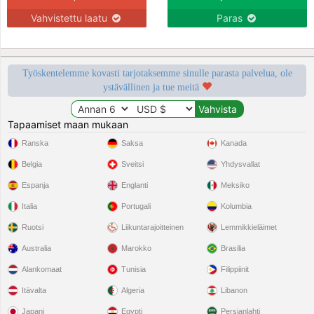
Vahvistettu laatu
Paras
Työskentelemme kovasti tarjotaksemme sinulle parasta palvelua, ole
ystävällinen ja tue meitä
Tapaamiset maan mukaan
Ranska
Saksa
Kanada
Belgia
Sveitsi
Yhdysvallat
Espanja
Englanti
Meksiko
Italia
Portugali
Kolumbia
Ruotsi
Liikuntarajoitteinen
Lemmikkieläimet
Australia
Marokko
Brasilia
Alankomaat
Tunisia
Filippiinit
Itävalta
Algeria
Libanon
Japani
Egypti
Persianlahti