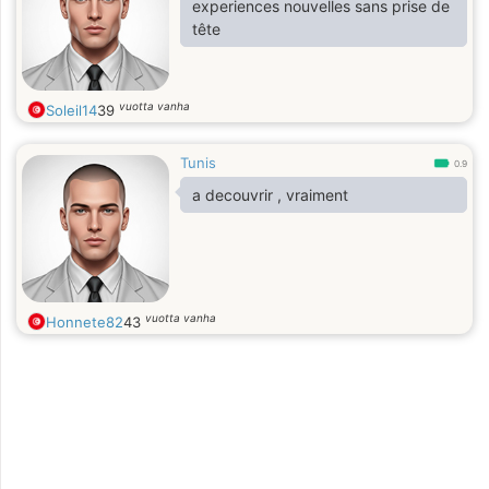
experiences nouvelles sans prise de
tête
vuotta vanha
Soleil14
39
Tunis
0.9
a decouvrir , vraiment
vuotta vanha
Honnete82
43