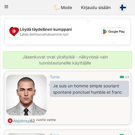
Tunisia Dating
Toggle
Mode
Kirjaudu sisään
navigation
💖
Löydä täydellinen kumppani
💖
Lataa deittisovelluksemme nyt!
💕
💕
Jäsenkuvat ovat yksityisiä - näkyvissä vain
tunnistautuneille käyttäjille
Tunis
0.9
Je suis un homme simple souriant
spontané ponctuel humble et franc
vuotta vanha
Wajdimsp
62