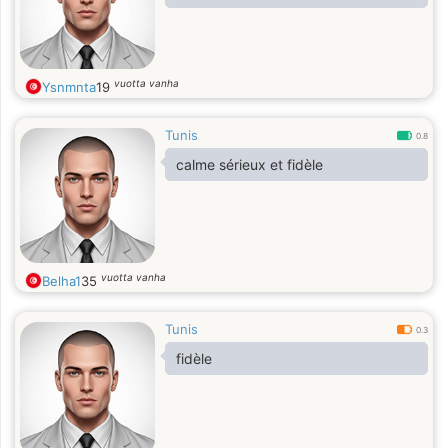
vuotta vanha
Ysnmnta
19
Tunis
0.8
calme sérieux et fidèle
vuotta vanha
Belha1
35
Tunis
0.3
fidèle