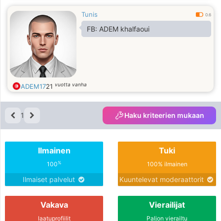
Tunis
0.6
FB: ADEM khalfaoui
vuotta vanha
ADEM17
21
1
Haku kriteerien mukaan
Ilmainen
Tuki
%
100
100% ilmainen
Ilmaiset palvelut
Kuuntelevat moderaattorit
Vakava
Vierailijat
laatuprofiilit
Paljon vierailtu