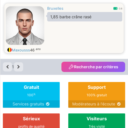
Bruxelles
0.8
1,85 barbe crâne rasé
ans
Maxousss
46
1
Recherche par critères
Gratuit
Support
%
100
100% gratuit
Services gratuits
Modérateurs à l'écoute
Sérieux
Visiteurs
profils de qualité
Très visité