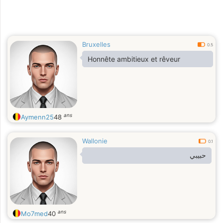
Bruxelles
0.5
Honnête ambitieux et rêveur
ans
Aymenn25
48
Wallonie
0.1
‏حبيبي
ans
Mo7med
40