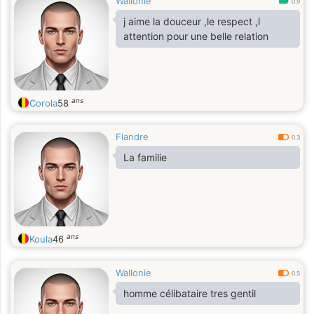
Wallonie
0.9
j aime la douceur ,le respect ,l
attention pour une belle relation
ans
Corola
58
Flandre
0.3
La familie
ans
Koula
46
Wallonie
0.5
homme célibataire tres gentil