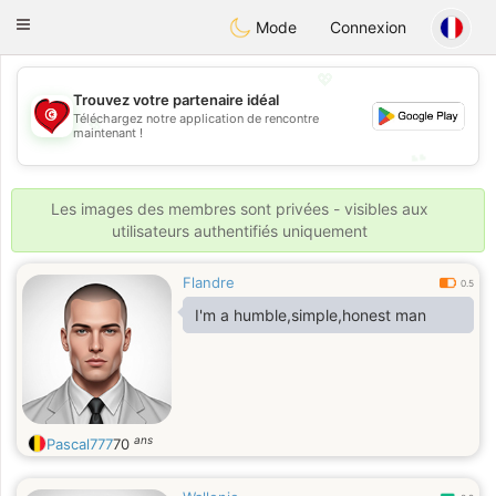
Tunisia Dating
Toggle
Mode
Connexion
navigation
💖
Trouvez votre partenaire idéal
💖
Téléchargez notre application de rencontre
maintenant !
💕
💕
Les images des membres sont privées - visibles aux
utilisateurs authentifiés uniquement
Flandre
0.5
I'm a humble,simple,honest man
ans
Pascal777
70