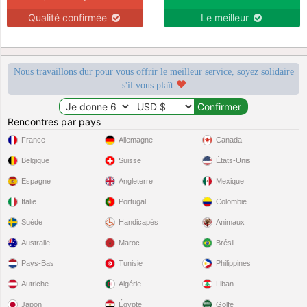
Qualité confirmée
Le meilleur
Nous travaillons dur pour vous offrir le meilleur service, soyez solidaire
s'il vous plaît
Rencontres par pays
France
Allemagne
Canada
Belgique
Suisse
États-Unis
Espagne
Angleterre
Mexique
Italie
Portugal
Colombie
Suède
Handicapés
Animaux
Australie
Maroc
Brésil
Pays-Bas
Tunisie
Philippines
Autriche
Algérie
Liban
Japon
Égypte
Golfe