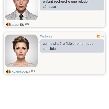
enfant recherche une relation
sérieuse
ans
Latour
58
Wallonie
0.5
calme sincère fidèle romantique
sensible
ans
Laydiee22
40