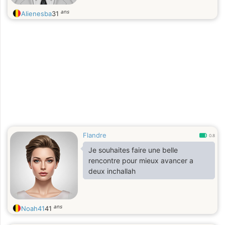
ans
Alienesba
31
Flandre
0.8
Je souhaites faire une belle
rencontre pour mieux avancer a
deux inchallah
ans
Noah41
41