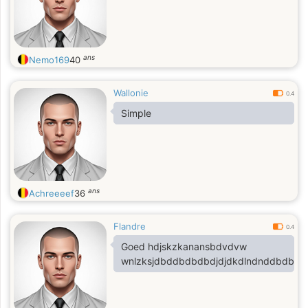
ans
Nemo169
40
Wallonie
0.4
Simple
ans
Achreeeef
36
Flandre
0.4
Goed hdjskzkanansbdvdvw
wnlzksjdbddbdbdbdjdjdkdlndnddbdbdb