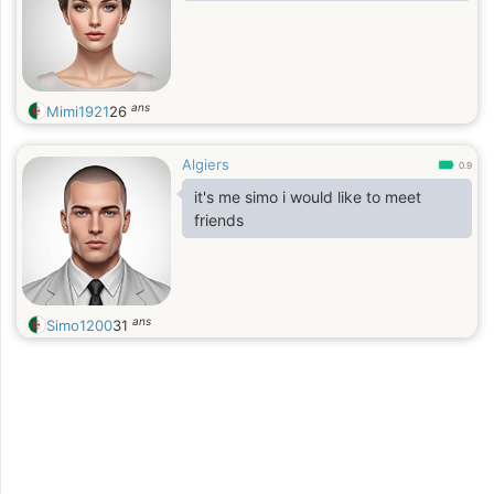
ans
Mimi1921
26
Algiers
0.9
it's me simo i would like to meet
friends
ans
Simo1200
31