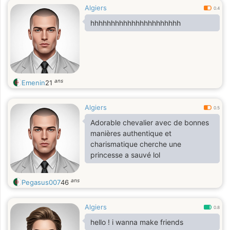
Algiers
0.4
hhhhhhhhhhhhhhhhhhhhhh
ans
Emenin
21
Algiers
0.5
Adorable chevalier avec de bonnes
manières authentique et
charismatique cherche une
princesse a sauvé lol
ans
Pegasus007
46
Algiers
0.8
hello ! i wanna make friends