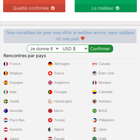
Qualité confirmée
Le meilleur
Nous travaillons dur pour vous offrir le meilleur service, soyez solidaire
s'il vous plaît
Rencontres par pays
France
Allemagne
Canada
Belgique
Suisse
États-Unis
Espagne
Angleterre
Mexique
Italie
Portugal
Colombie
Suède
Handicapés
Animaux
Australie
Maroc
Brésil
Pays-Bas
Tunisie
Philippines
Autriche
Algérie
Liban
Japon
Égypte
Golfe