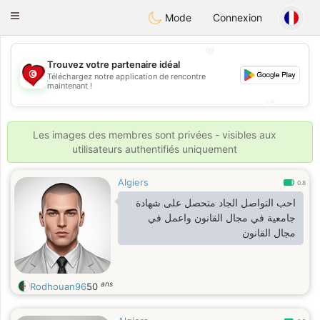
Tunisia Dating
Toggle
Mode
Connexion
navigation
💖
Trouvez votre partenaire idéal
💖
Téléchargez notre application de rencontre
maintenant !
💕
💕
Les images des membres sont privées - visibles aux
utilisateurs authentifiés uniquement
Algiers
0.8
احب التواصل الجاد متحصل على شهادة
جامعية في مجال القانون واعمل في
مجال القانون
ans
Rodhouan96
50