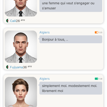
une femme qui veut s'engager ou
s'amuser
ans
Calil
26
Algiers
0.5
Bonjour à tous, ..
ans
Fujiyama
36
Algiers
0.8
simplement moi. modestement moi.
librement moi