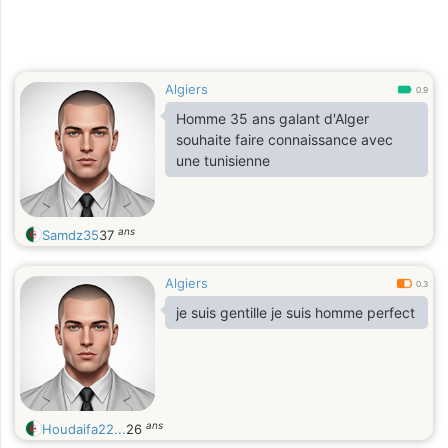
Algiers
0.9
Homme 35 ans galant d'Alger
souhaite faire connaissance avec
une tunisienne
ans
Samdz35
37
Algiers
0.3
je suis gentille je suis homme perfect
ans
Houdaifa22...
26