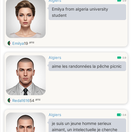
Algiers
0.9
Emilya from algeria university
student
ans
Emilya
19
Algiers
0.9
aime les randonnées la pêche picnic
ans
Reda1616
54
Algiers
0.8
je suis un jeune homme serieux
aimant, un intelectuelle je cherche