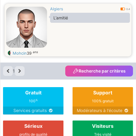
Algiers
0.4
L’amitié
ans
Mohcin
39
1
Recherche par critères
Gratuit
Support
%
100
100% gratuit
Services gratuits
Modérateurs à l'écoute
Sérieux
Visiteurs
profils de qualité
Très visité