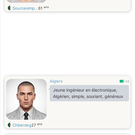
ans
Sourcesimp...
61
Algiers
0.8
Jeune ingénieur en électronique,
Algérien, simple, souriant, généreux
ans
Chberdeg
27