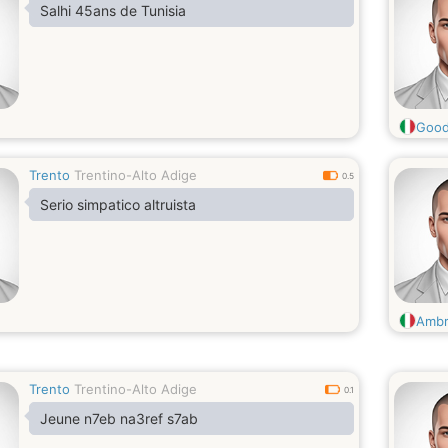
Salhi 45ans de Tunisia
Goo
Trento
Trentino-Alto Adige
0.5
Serio simpatico altruista
Amb
Trento
Trentino-Alto Adige
0.1
Jeune n7eb na3ref s7ab