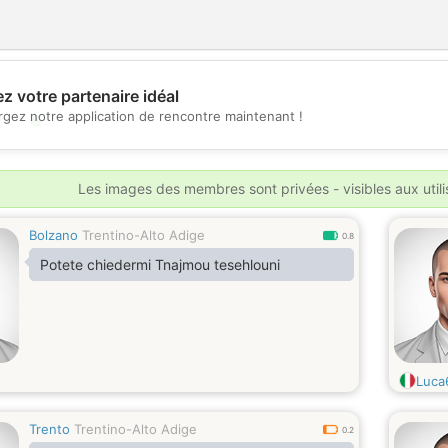
z votre partenaire idéal
💖
rgez notre application de rencontre maintenant !
💕
Les images des membres sont privées - visibles aux util
Bolzano
Trentino-Alto Adige
0.8
Potete chiedermi Tnajmou tesehlouni
Luca
Trento
Trentino-Alto Adige
0.2