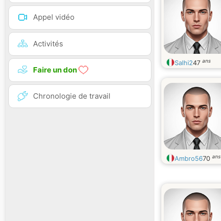
Appel vidéo
Activités
ans
Salhi2
47
Faire un don
Chronologie de travail
ans
Ambro56
70