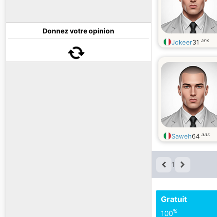
Donnez votre opinion
ans
Jokeer
31
ans
Saweh
64
1
Gratuit
%
100