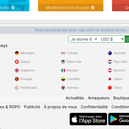
atuits
Modérateurs à l'écoute
Q
Nous travaillons dur pour vous offrir le meilleur service, 
pays
Allemagne
Canada
Australie
Suisse
États-Unis
Pays-Bas
Angleterre
Mexique
Autriche
Portugal
Colombie
Japon
Handicapés
Animaux
Chine
Actualités
|
Arnaqueurs
|
Boutiqu
ies & RGPD
|
Publicité
|
À propos de nous
|
Confidentialité
|
Conditions