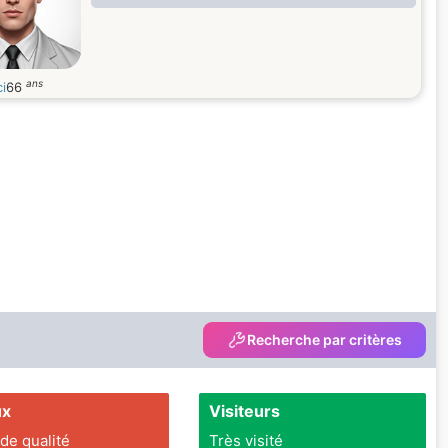
ans
i
66
Recherche par critères
ux
Visiteurs
 de qualité
Très visité