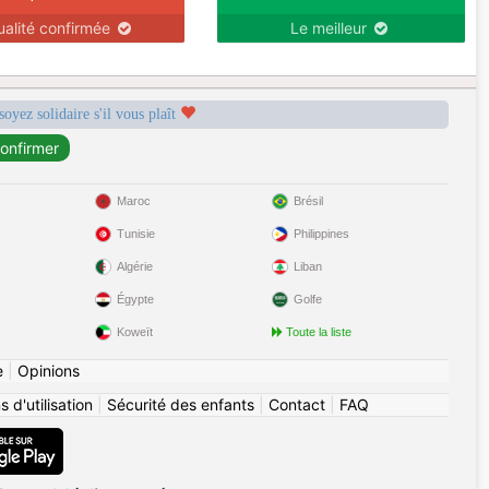
ualité confirmée
Le meilleur
soyez solidaire s'il vous plaît
Maroc
Brésil
Tunisie
Philippines
Algérie
Liban
Égypte
Golfe
Koweït
Toute la liste
e
|
Opinions
 d'utilisation
|
Sécurité des enfants
|
Contact
|
FAQ