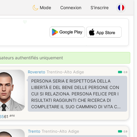
Mode
Connexion
S'inscrire
💖
💕
isateurs authentifiés uniquement
Rovereto
Trentino-Alto Adige
0.9
PERSONA SERIA E RISPETTOSA DELLA
LIBERTÀ E DEL BENE DELLE PERSONE CON
CUI SI RELAZIONA. PERSONA FELICE PER I
RISULTATI RAGGIUNTI CHE RICERCA DI
COMPLETARE IL SUO CAMMINO DI VITA CON
UNA RELAZIONE SERIA CHE SIA
ans
65
61
ARRICCHIMENTO DELLA SUA VITA
AFFETTIVA E SENTIMENTALE
Trento
Trentino-Alto Adige
0.9