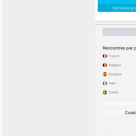
Services gr
Rencontres par 
France
Belgique
Espagne
Italie
Suède
Cook