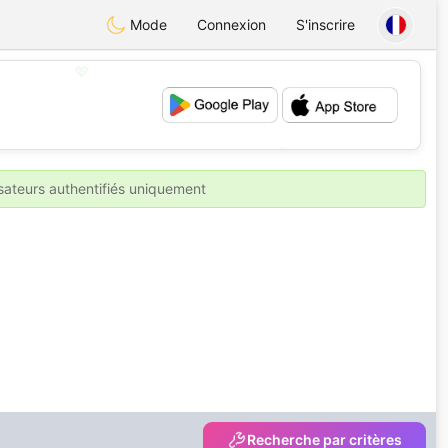
Mode
Connexion
S'inscrire
💖
💕
isateurs authentifiés uniquement
Recherche par critères