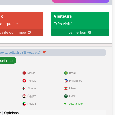
ux
Visiteurs
 de qualité
Très visité
ualité confirmée
Le meilleur
soyez solidaire s'il vous plaît
Maroc
Brésil
Tunisie
Philippines
Algérie
Liban
Égypte
Golfe
Koweït
Toute la liste
e
|
Opinions