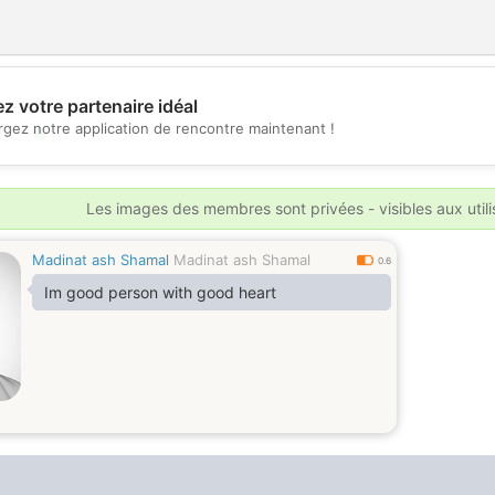
z votre partenaire idéal
rgez notre application de rencontre maintenant !
💖
💕
Les images des membres sont privées - visibles aux util
Madinat ash Shamal
Madinat ash Shamal
0.6
Im good person with good heart