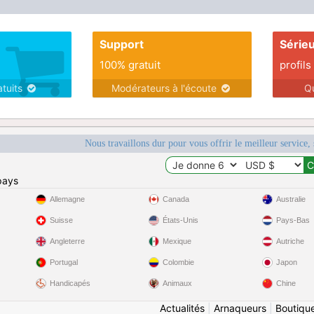
Support
Série
100% gratuit
profils
atuits
Modérateurs à l'écoute
Q
Nous travaillons dur pour vous offrir le meilleur service, 
pays
Allemagne
Canada
Australie
Suisse
États-Unis
Pays-Bas
Angleterre
Mexique
Autriche
Portugal
Colombie
Japon
Handicapés
Animaux
Chine
Actualités
|
Arnaqueurs
|
Boutiqu