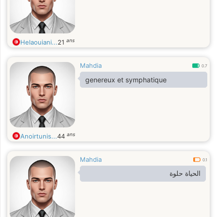
ans
Helaouiani...
21
Mahdia
0.7
genereux et symphatique
ans
Anoirtunis...
44
Mahdia
0.1
الحياة حلوة