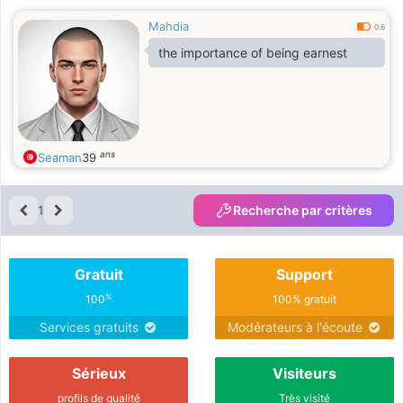
Mahdia
0.6
the importance of being earnest
ans
Seaman
39
1
Recherche par critères
Gratuit
Support
%
100
100% gratuit
Services gratuits
Modérateurs à l'écoute
Sérieux
Visiteurs
profils de qualité
Très visité