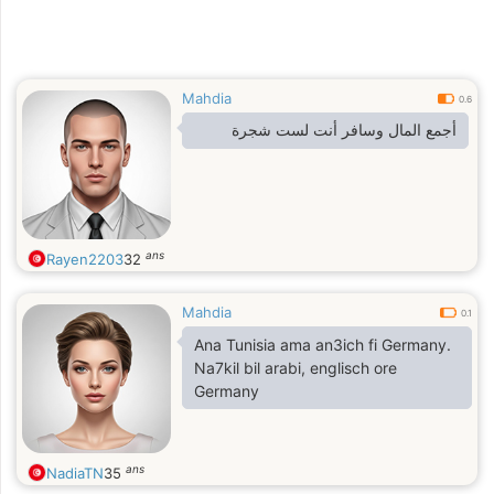
Mahdia
0.6
أجمع المال وسافر أنت لست شجرة
ans
Rayen2203
32
Mahdia
0.1
Ana Tunisia ama an3ich fi Germany.
Na7kil bil arabi, englisch ore
Germany
ans
NadiaTN
35