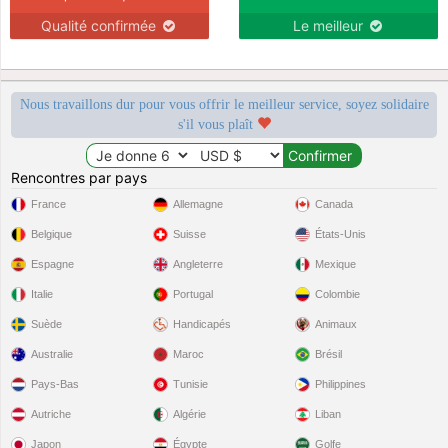
Qualité confirmée
Le meilleur
Nous travaillons dur pour vous offrir le meilleur service, soyez solidaire
s'il vous plaît
Rencontres par pays
France
Allemagne
Canada
Belgique
Suisse
États-Unis
Espagne
Angleterre
Mexique
Italie
Portugal
Colombie
Suède
Handicapés
Animaux
Australie
Maroc
Brésil
Pays-Bas
Tunisie
Philippines
Autriche
Algérie
Liban
Japon
Égypte
Golfe