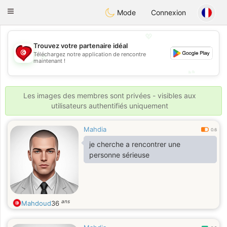
Tunisia Dating
Toggle
Mode
Connexion
navigation
💖
Trouvez votre partenaire idéal
💖
Téléchargez notre application de rencontre
maintenant !
💕
💕
Les images des membres sont privées - visibles aux
utilisateurs authentifiés uniquement
Mahdia
0.6
je cherche a rencontrer une
personne sérieuse
ans
Mahdoud
36