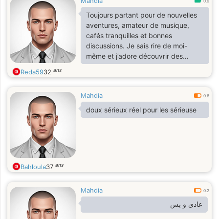
Mahdia
0.9
Toujours partant pour de nouvelles
aventures, amateur de musique,
cafés tranquilles et bonnes
discussions. Je sais rire de moi-
même et j’adore découvrir des
petites choses qui rendent la vie
ans
Reda59
32
plus fun. Si tu aimes les vibes relax
et les moments simples mais
Mahdia
mémorables, on risque de bien
0.6
s’entendre. 😎 » No pain No gain
doux sérieux réel pour les sérieuse
ans
Bahloula
37
Mahdia
0.2
عادي و بس