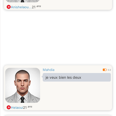
ans
Anishelaou...
21
Mahdia
0.3
je veux bien les deux
ans
Helaoui
21