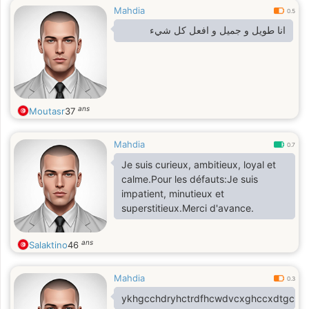
Mahdia
0.5
انا طويل و جميل و افعل كل شيء
ans
Moutasr
37
Mahdia
0.7
Je suis curieux, ambitieux, loyal et
calme.Pour les défauts:Je suis
impatient, minutieux et
superstitieux.Merci d'avance.
ans
Salaktino
46
Mahdia
0.3
ykhgcchdryhctrdfhcwdvcxghccxdtgcfyv