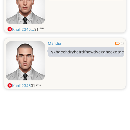
ans
Khalil2345...
31
Mahdia
0.2
ykhgcchdryhctrdfhcwdvcxghccxdtgcfyv
ans
Khalil2345
31