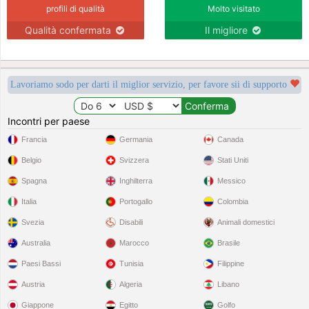
profili di qualità
Molto visitato
Qualità confermata
Il migliore
Lavoriamo sodo per darti il miglior servizio, per favore sii di supporto
Incontri per paese
Francia
Germania
Canada
Belgio
Svizzera
Stati Uniti
Spagna
Inghilterra
Messico
Italia
Portogallo
Colombia
Svezia
Disabili
Animali domestici
Australia
Marocco
Brasile
Paesi Bassi
Tunisia
Filippine
Austria
Algeria
Libano
Giappone
Egitto
Golfo