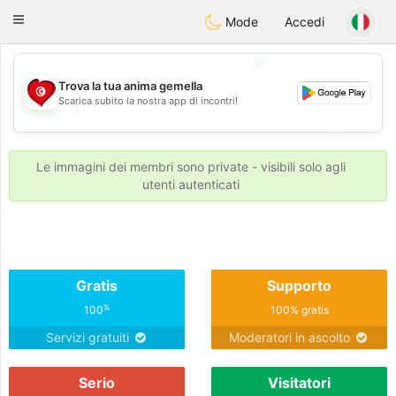
Tunisia Dating
Toggle
Mode
Accedi
navigation
💖
Trova la tua anima gemella
Scarica subito la nostra app di incontri!
💖
💕
💕
Le immagini dei membri sono private - visibili solo agli
utenti autenticati
Gratis
Supporto
%
100
100% gratis
Servizi gratuiti
Moderatori in ascolto
Serio
Visitatori