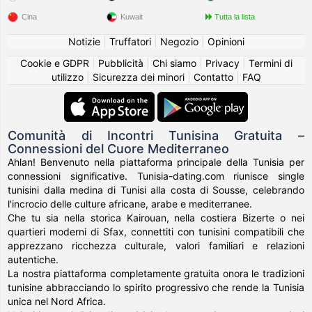
Cina
Kuwait
Tutta la lista
Notizie
|
Truffatori
|
Negozio
|
Opinioni
Cookie e GDPR
|
Pubblicità
|
Chi siamo
|
Privacy
|
Termini di
utilizzo
|
Sicurezza dei minori
|
Contatto
|
FAQ
Comunità di Incontri Tunisina Gratuita –
Connessioni del Cuore Mediterraneo
Ahlan! Benvenuto nella piattaforma principale della Tunisia per
connessioni significative. Tunisia-dating.com riunisce single
tunisini dalla medina di Tunisi alla costa di Sousse, celebrando
l'incrocio delle culture africane, arabe e mediterranee.
Che tu sia nella storica Kairouan, nella costiera Bizerte o nei
quartieri moderni di Sfax, connettiti con tunisini compatibili che
apprezzano ricchezza culturale, valori familiari e relazioni
autentiche.
La nostra piattaforma completamente gratuita onora le tradizioni
tunisine abbracciando lo spirito progressivo che rende la Tunisia
unica nel Nord Africa.