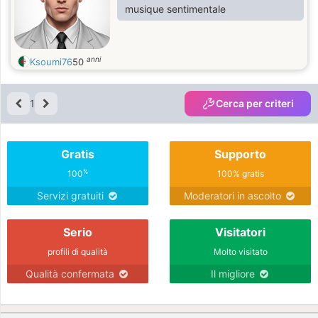
musique sentimentale
anni
Ksoumi76
50
1
Cerca per criteri
Gratis
Supporto
%
100
100% gratis
Servizi gratuiti
Moderatori in ascolto
Serio
Visitatori
profili di qualità
Molto visitato
Qualità confermata
Il migliore