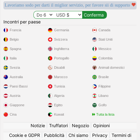
Lavoriamo sodo per darti il miglior servizio, per favore sii di supporto
Incontri per paese
Francia
Germania
Canada
Belgio
Svizzera
Stati Uniti
Spagna
Inghilterra
Messico
Italia
Portogallo
Colombia
Svezia
Disabili
Animali domestici
Australia
Marocco
Brasile
Paesi Bassi
Tunisia
Filippine
Austria
Algeria
Libano
Giappone
Egitto
Golfo
Cina
Kuwait
Tutta la lista
Notizie
|
Truffatori
|
Negozio
|
Opinioni
Cookie e GDPR
|
Pubblicità
|
Chi siamo
|
Privacy
|
Termini di