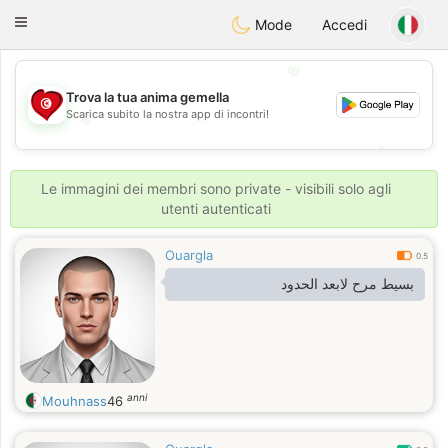
Tunisia Dating
Toggle
Mode
Accedi
navigation
💖
Trova la tua anima gemella
Scarica subito la nostra app di incontri!
💖
💕
💕
Le immagini dei membri sono private - visibili solo agli
utenti autenticati
Ouargla
0.5
بسيط مرح لابعد الحدود
anni
Mouhnass
46