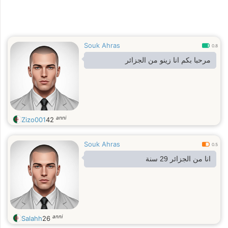
Souk Ahras
0.8
مرحبا بكم انا زينو من الجزائر
anni
Zizo001
42
Souk Ahras
0.5
انا من الجزائر 29 سنة
anni
Salahh
26