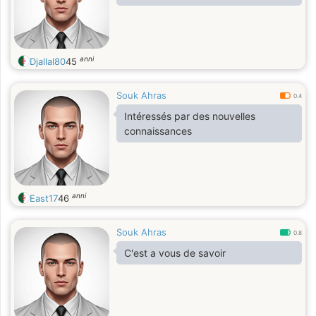
anni
Djallal80
45
Souk Ahras
0.4
Intéressés par des nouvelles
connaissances
anni
East17
46
Souk Ahras
0.8
C'est a vous de savoir