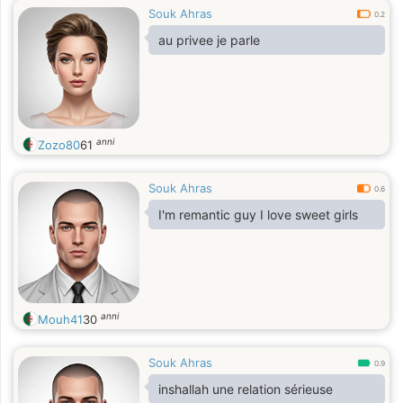
Souk Ahras
0.2
au privee je parle
anni
Zozo80
61
Souk Ahras
0.6
I'm remantic guy I love sweet girls
anni
Mouh41
30
Souk Ahras
0.9
inshallah une relation sérieuse