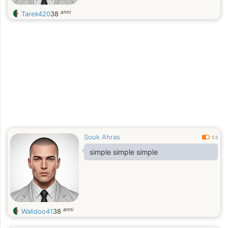
anni
Tarek420
38
Souk Ahras
0.3
simple simple simple
anni
Walidoo41
38