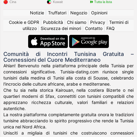
Cina
Kuwait
Tutta la lista
Notizie
|
Truffatori
|
Negozio
|
Opinioni
Cookie e GDPR
|
Pubblicità
|
Chi siamo
|
Privacy
|
Termini di
utilizzo
|
Sicurezza dei minori
|
Contatto
|
FAQ
Comunità di Incontri Tunisina Gratuita –
Connessioni del Cuore Mediterraneo
Ahlan! Benvenuto nella piattaforma principale della Tunisia per
connessioni significative. Tunisia-dating.com riunisce single
tunisini dalla medina di Tunisi alla costa di Sousse, celebrando
l'incrocio delle culture africane, arabe e mediterranee.
Che tu sia nella storica Kairouan, nella costiera Bizerte o nei
quartieri moderni di Sfax, connettiti con tunisini compatibili che
apprezzano ricchezza culturale, valori familiari e relazioni
autentiche.
La nostra piattaforma completamente gratuita onora le tradizioni
tunisine abbracciando lo spirito progressivo che rende la Tunisia
unica nel Nord Africa.
Unisciti a migliaia di tunisini che costruiscono connessioni