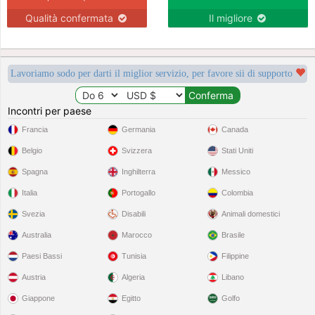
Qualità confermata
Il migliore
Lavoriamo sodo per darti il miglior servizio, per favore sii di supporto
Incontri per paese
Francia
Germania
Canada
Belgio
Svizzera
Stati Uniti
Spagna
Inghilterra
Messico
Italia
Portogallo
Colombia
Svezia
Disabili
Animali domestici
Australia
Marocco
Brasile
Paesi Bassi
Tunisia
Filippine
Austria
Algeria
Libano
Giappone
Egitto
Golfo