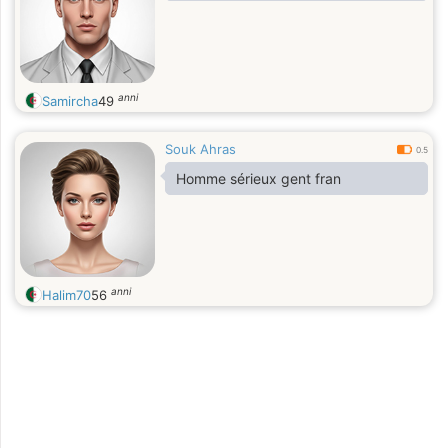
anni
Samircha
49
Souk Ahras
0.5
Homme sérieux gent fran
anni
Halim70
56