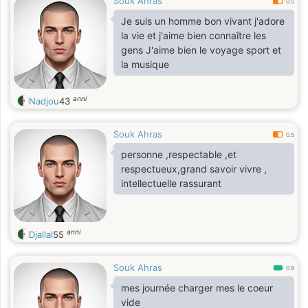
Souk Ahras
0.5
Je suis un homme bon vivant j'adore
la vie et j'aime bien connaître les
gens J'aime bien le voyage sport et
la musique
anni
Nadjou
43
Souk Ahras
0.5
personne ,respectable ,et
respectueux,grand savoir vivre ,
intellectuelle rassurant
anni
Djallal
55
Souk Ahras
0.9
mes journée charger mes le coeur
vide