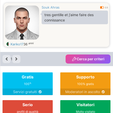
Souk Ahras
0.5
tres gentille et j'aime faire des
connissance
anni
Kariko17
36
1
Cerca per criteri
Gratis
Supporto
%
100
100% gratis
Servizi gratuiti
Moderatori in ascolto
Serio
Visitatori
profili di qualità
Molto visitato