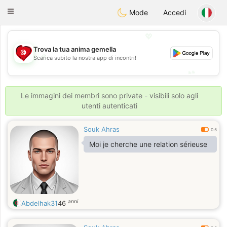
Tunisia Dating
Toggle
Mode
Accedi
navigation
💖
Trova la tua anima gemella
💖
Scarica subito la nostra app di incontri!
💕
💕
Le immagini dei membri sono private - visibili solo agli
utenti autenticati
Souk Ahras
0.5
Moi je cherche une relation sérieuse
anni
Abdelhak31
46