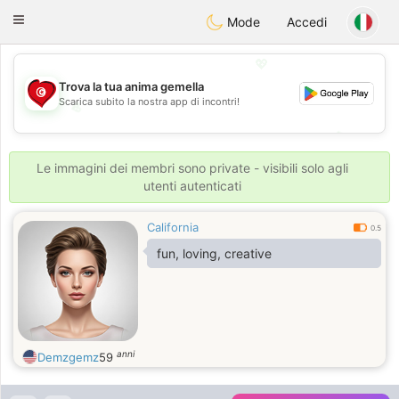
Tunisia Dating
Toggle
Mode
Accedi
navigation
💖
Trova la tua anima gemella
Scarica subito la nostra app di incontri!
💖
💕
💕
Le immagini dei membri sono private - visibili solo agli
utenti autenticati
California
0.5
fun, loving, creative
anni
Demzgemz
59