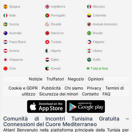
Spagna
Inghilterra
Messico
Italia
Portogallo
Colombia
Svezia
Disabili
Animali domestici
Australia
Marocco
Brasile
Paesi Bassi
Tunisia
Filippine
Austria
Algeria
Libano
Giappone
Egitto
Golfo
Cina
Kuwait
Tutta la lista
Notizie
|
Truffatori
|
Negozio
|
Opinioni
Cookie e GDPR
|
Pubblicità
|
Chi siamo
|
Privacy
|
Termini di
utilizzo
|
Sicurezza dei minori
|
Contatto
|
FAQ
Comunità di Incontri Tunisina Gratuita –
Connessioni del Cuore Mediterraneo
Ahlan! Benvenuto nella piattaforma principale della Tunisia per