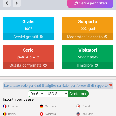
1
Cerca per criteri
Gratis
Supporto
%
100
100% gratis
Servizi gratuiti
Moderatori in ascolto
Serio
Visitatori
profili di qualità
Molto visitato
Qualità confermata
Il migliore
Lavoriamo sodo per darti il miglior servizio, per favore sii di supporto
Incontri per paese
Francia
Germania
Canada
Belgio
Svizzera
Stati Uniti