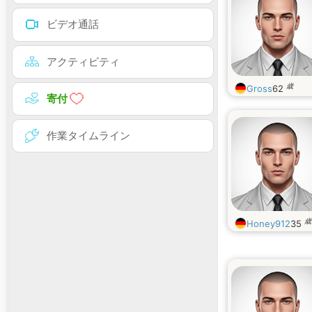
ビデオ通話
アクティビティ
歳
Gross
62
寄付
作業タイムライン
歳
Honey912
35