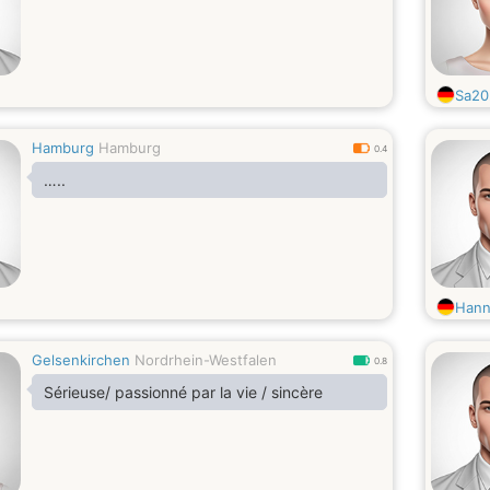
Sa20
Hamburg
Hamburg
0.4
…..
Hanni
Gelsenkirchen
Nordrhein-Westfalen
0.8
Sérieuse/ passionné par la vie / sincère