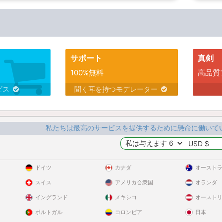
サポート
真剣
100%無料
高品質
ビス
聞く耳を持つモデレーター
私たちは最高のサービスを提供するために懸命に働いて
ドイツ
カナダ
オースト
スイス
アメリカ合衆国
オランダ
イングランド
メキシコ
オースト
ポルトガル
コロンビア
日本