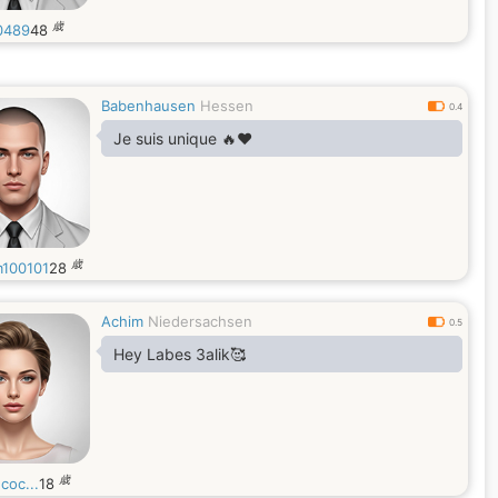
歳
0489
48
Babenhausen
Hessen
0.4
Je suis unique 🔥❤️
歳
100101
28
Achim
Niedersachsen
0.5
Hey Labes 3alik🥰
歳
.coc...
18