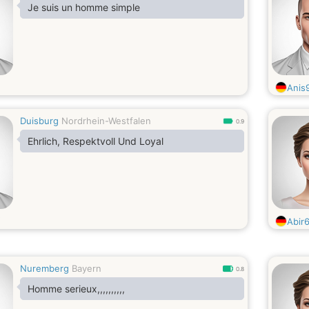
Je suis un homme simple
Anis
Duisburg
Nordrhein-Westfalen
0.9
Ehrlich, Respektvoll Und Loyal
Abir
Nuremberg
Bayern
0.8
Homme serieux,,,,,,,,,,