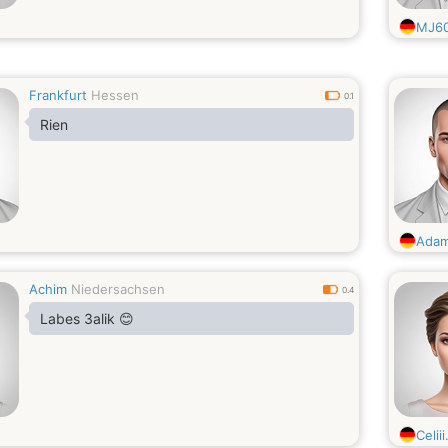
MJ6
Frankfurt
Hessen
0.1
Rien
Adam
Achim
Niedersachsen
0.4
Labes 3alik 😊
Celiii