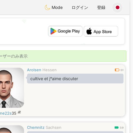
Mode
ログイン
登録
💖
💕
ユーザーのみ表示
Arolsen
Hessen
0.1
cultive et j°aime discuter
歳
ine22s
35
Chemnitz
Sachsen
0.9