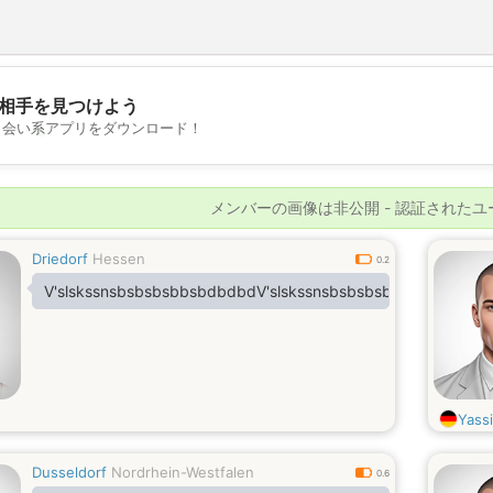
相手を見つけよう
💖
出会い系アプリをダウンロード！
💕
メンバーの画像は非公開 - 認証された
Driedorf
Hessen
0.2
V'slskssnsbsbsbsbbsbdbdbdV'slskssnsbsbsbsbbsbdbdbd
Yass
Dusseldorf
Nordrhein-Westfalen
0.6