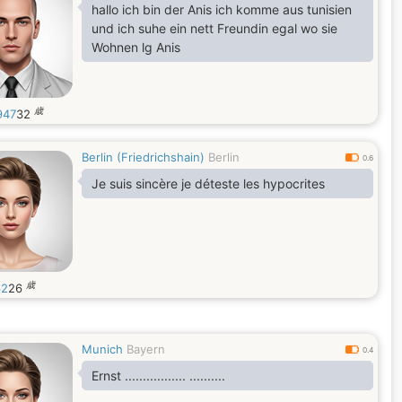
hallo ich bin der Anis ich komme aus tunisien
und ich suhe ein nett Freundin egal wo sie
Wohnen lg Anis
歳
947
32
Berlin (Friedrichshain)
Berlin
0.6
Je suis sincère je déteste les hypocrites
歳
62
26
Munich
Bayern
0.4
Ernst ................. ..........