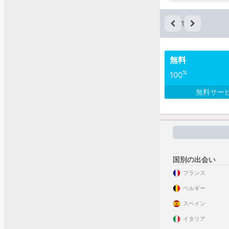
1
無料
%
100
無料サー
国別の出会い
フランス
ベルギー
スペイン
イタリア