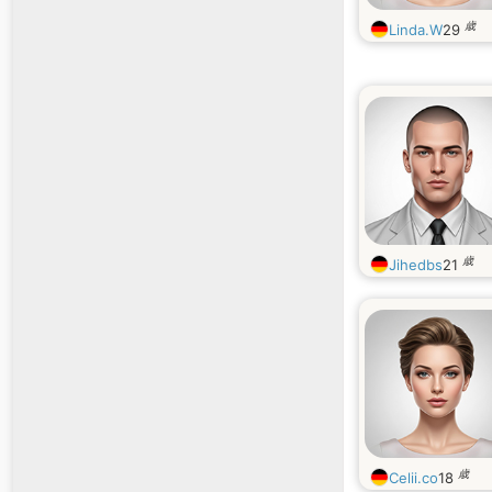
歳
Linda.W
29
歳
Jihedbs
21
歳
Celii.co
18