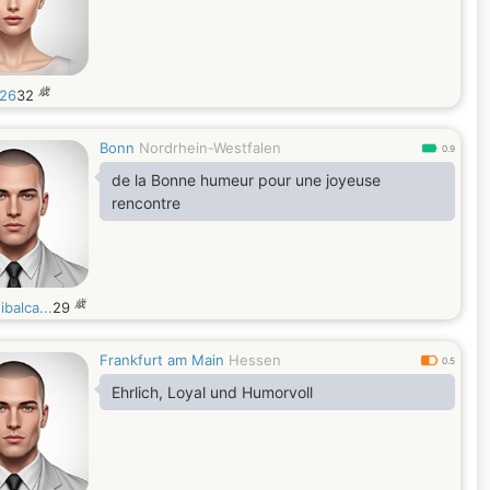
歳
26
32
Bonn
Nordrhein-Westfalen
0.9
de la Bonne humeur pour une joyeuse
rencontre
歳
balca...
29
Frankfurt am Main
Hessen
0.5
Ehrlich, Loyal und Humorvoll