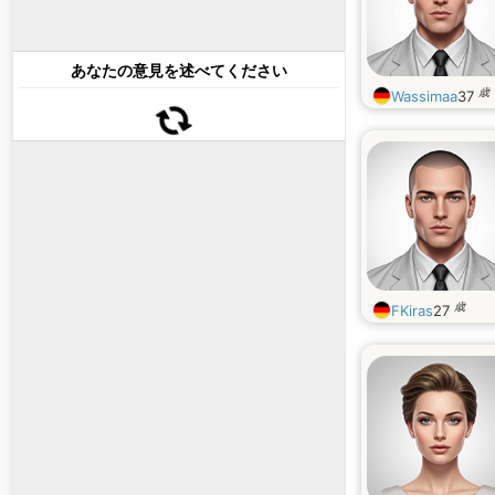
あなたの意見を述べてください
歳
Wassimaa
37
歳
FKiras
27