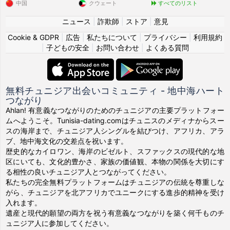
中国
クウェート
すべてのリスト
ニュース
|
詐欺師
|
ストア
|
意見
Cookie & GDPR
|
広告
|
私たちについて
|
プライバシー
|
利用規約
|
子どもの安全
|
お問い合わせ
|
よくある質問
無料チュニジア出会いコミュニティ - 地中海ハート
つながり
Ahlan! 有意義なつながりのためのチュニジアの主要プラットフォー
ムへようこそ。Tunisia-dating.comはチュニスのメディナからスー
スの海岸まで、チュニジア人シングルを結びつけ、アフリカ、アラ
ブ、地中海文化の交差点を祝います。
歴史的なカイロワン、海岸のビゼルト、スファックスの現代的な地
区にいても、文化的豊かさ、家族の価値観、本物の関係を大切にす
る相性の良いチュニジア人とつながってください。
私たちの完全無料プラットフォームはチュニジアの伝統を尊重しな
がら、チュニジアを北アフリカでユニークにする進歩的精神を受け
入れます。
遺産と現代的願望の両方を祝う有意義なつながりを築く何千ものチ
ュニジア人に参加してください。