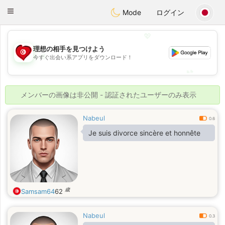
Tunisia Dating
Toggle
Mode
ログイン
navigation
💖
理想の相手を見つけよう
💖
今すぐ出会い系アプリをダウンロード！
💕
💕
メンバーの画像は非公開 - 認証されたユーザーのみ表示
Nabeul
0.6
Je suis divorce sincère et honnête
歳
Samsam64
62
Nabeul
0.3