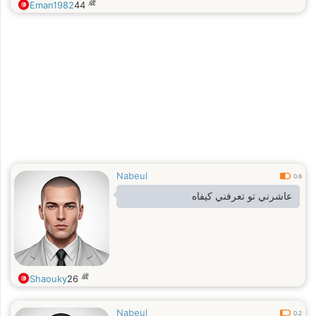
歳
Eman1982
44
Nabeul
0.6
عاشرني تو تعرفني كيفاه
歳
Shaouky
26
Nabeul
0.2