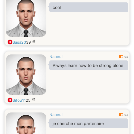
cool
歳
Sasa20
39
Nabeul
0.6
Always learn how to be strong alone
歳
Sifou11
25
Nabeul
0.3
je cherche mon partenaire