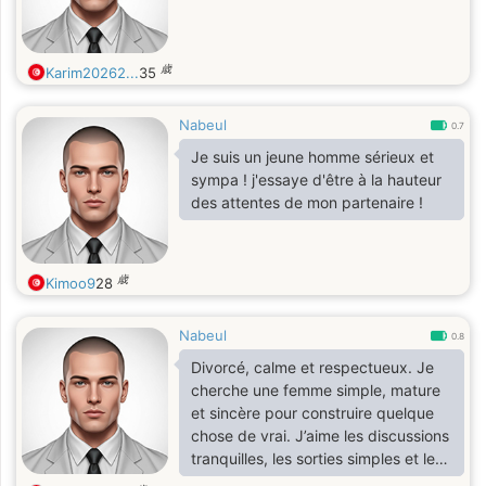
歳
Karim20262...
35
Nabeul
0.7
Je suis un jeune homme sérieux et
sympa ! j'essaye d'être à la hauteur
des attentes de mon partenaire !
歳
Kimoo9
28
Nabeul
0.8
Divorcé, calme et respectueux. Je
cherche une femme simple, mature
et sincère pour construire quelque
chose de vrai. J’aime les discussions
tranquilles, les sorties simples et les
personnes honnête