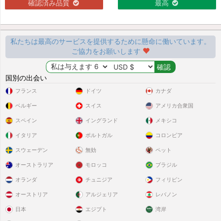
確認済み品質
最高
私たちは最高のサービスを提供するために懸命に働いています。
ご協力をお願いします
国別の出会い
フランス
ドイツ
カナダ
ベルギー
スイス
アメリカ合衆国
スペイン
イングランド
メキシコ
イタリア
ポルトガル
コロンビア
スウェーデン
無効
ペット
オーストラリア
モロッコ
ブラジル
オランダ
チュニジア
フィリピン
オーストリア
アルジェリア
レバノン
日本
エジプト
湾岸