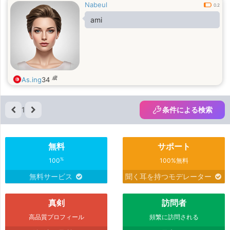
Nabeul
0.2
ami
歳
As.ing
34
1
条件による検索
無料
サポート
%
100
100%無料
無料サービス
聞く耳を持つモデレーター
真剣
訪問者
高品質プロフィール
頻繁に訪問される