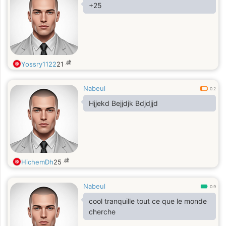
+25
歳
Yossry1122
21
Nabeul
0.2
Hjjekd Bejjdjk Bdjdjjd
歳
HichemDh
25
Nabeul
0.9
cool tranquille tout ce que le monde
cherche