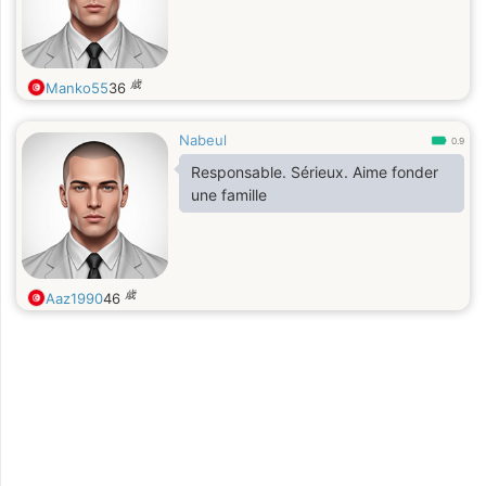
歳
Manko55
36
Nabeul
0.9
Responsable. Sérieux. Aime fonder
une famille
歳
Aaz1990
46