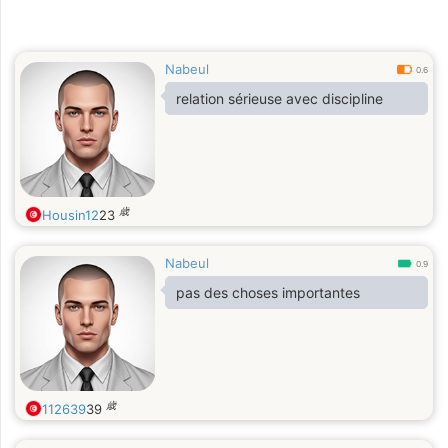
Nabeul
0.6
relation sérieuse avec discipline
歳
Housin12
23
Nabeul
0.9
pas des choses importantes
歳
112639
39