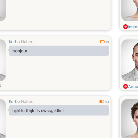
Imen
Korba
Nabeul
0.1
bonjour
歳
Ado
Korba
Nabeul
0.3
hjjhffsdfhjkllllvxwssgjkllml