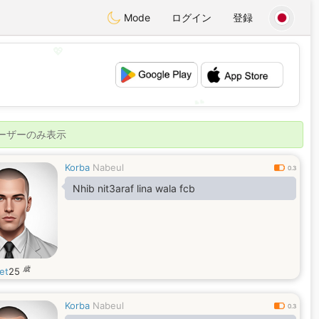
Mode
ログイン
登録
💖
💕
ユーザーのみ表示
Korba
Nabeul
0.3
Nhib nit3araf lina wala fcb
歳
et
25
Korba
Nabeul
0.3