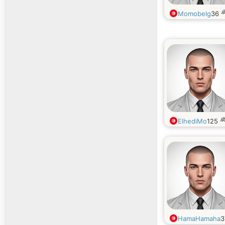
Momobelg
36
歳
ElhediMo
125
HamaHamaha