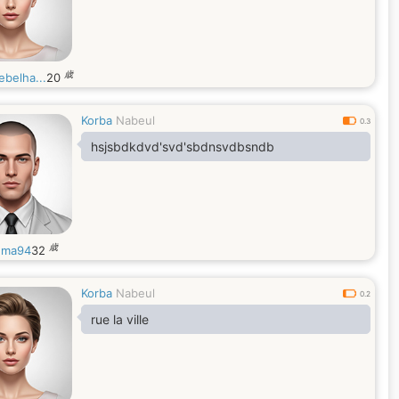
歳
ebelha...
20
Korba
Nabeul
0.3
hsjsbdkdvd'svd'sbdnsvdbsndb
歳
uma94
32
Korba
Nabeul
0.2
rue la ville