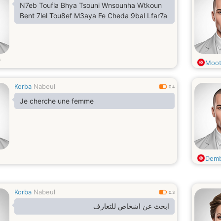
N7eb Toufla Bhya Tsouni Wnsounha Wtkoun
Bent 7lel Tou8ef M3aya Fe Cheda 9bal Lfar7a
Moot
Korba
Nabeul
0.4
Je cherche une femme
Demb
Korba
Nabeul
0.3
ابحث عن اشخاص للتعارف