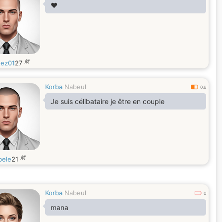
♥️
歳
ez01
27
Korba
Nabeul
0.6
Je suis célibataire je être en couple
歳
ele
21
Korba
Nabeul
0
mana