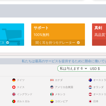
サポート
真剣
100%無料
高品質
ビス
聞く耳を持つモデレーター
私たちは最高のサービスを提供するために懸命に働いて
ドイツ
カナダ
オースト
スイス
アメリカ合衆国
オランダ
イングランド
メキシコ
オースト
ポルトガル
コロンビア
日本