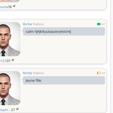
歳
ouma
18
Korba
Nabeul
0.7
calm hjhjkltyuioazerykkkmlj
歳
r123
37
Korba
Nabeul
0.2
jeune fille
歳
lupin...
27