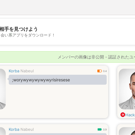
相手を見つけよう
💖
出会い系アプリをダウンロード！
💕
メンバーの画像は非公開 - 認証された
Korba
Nabeul
0.4
;worywywywywywyrisiresese
Hack
Korba
Nabeul
0.9