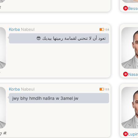
歳
Bess
Korba
Nabeul
0.6
تعود أن لا تنحني لقمامة رميتها بيديك 😎
Nasa
Korba
Nabeul
0.5
jwy bhy hmdlh na9ra w 3amel jw
歳
37
Lupin