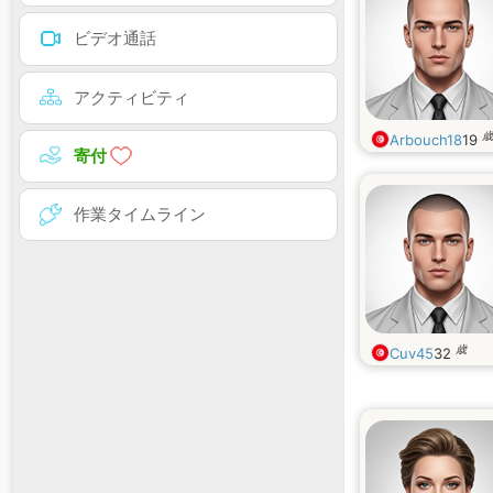
ビデオ通話
アクティビティ
歳
Arbouch18
19
寄付
作業タイムライン
歳
Cuv45
32