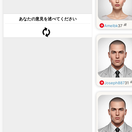
あなたの意見を述べてください
歳
Amelbk
37
Joseph887
31