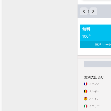
1
無料
%
100
無料サー
国別の出会い
フランス
ベルギー
スペイン
イタリア