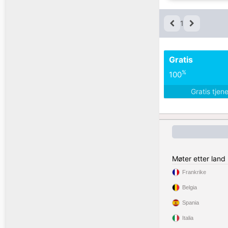
1
Gratis
%
100
Gratis tjen
Møter etter land
Frankrike
Belgia
Spania
Italia