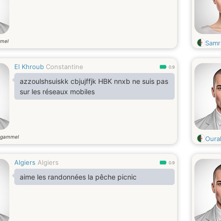
mel
Samr
El Khroub
Constantine
0.9
azzoulshsuiskk cbjujffjk HBK nnxb ne suis pas
sur les réseaux mobiles
 gammel
Oura
Algiers
Algiers
0.9
aime les randonnées la pêche picnic