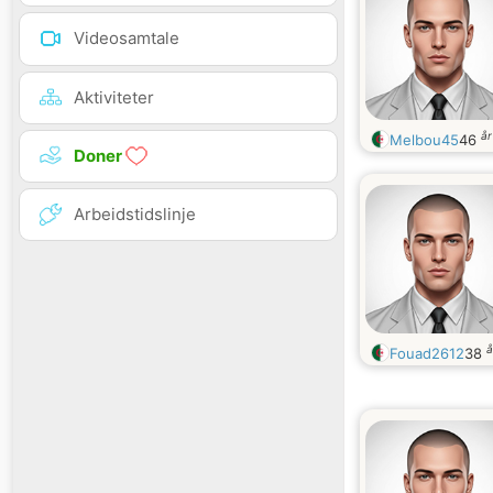
Videosamtale
Aktiviteter
å
Melbou45
46
Doner
Arbeidstidslinje
å
Fouad2612
38