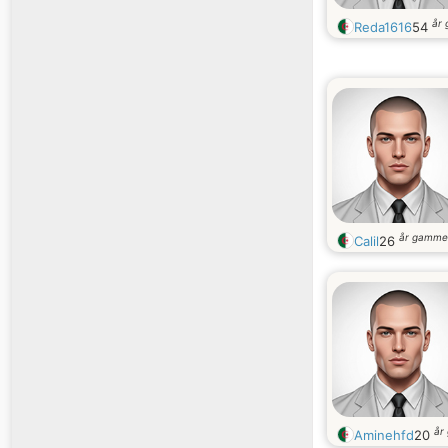
år
Reda1616
54
år gamme
Calil
26
år
Aminehfd
20