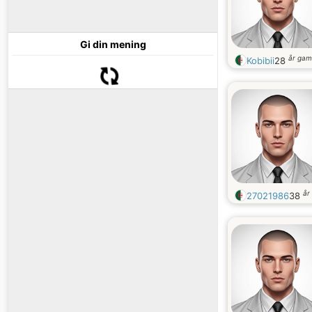
Gi din mening
år gam
Kobibii
28
år
27021986
38