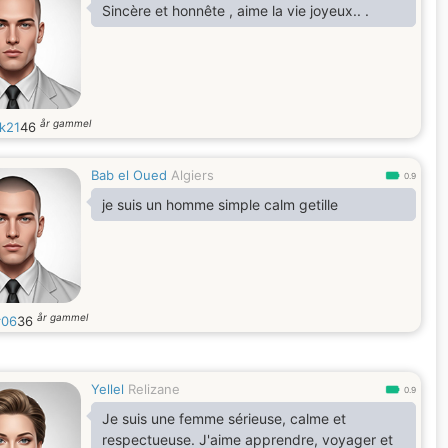
Sincère et honnête , aime la vie joyeux.. .
år gammel
ik21
46
Bab el Oued
Algiers
0.9
je suis un homme simple calm getille
år gammel
r06
36
Yellel
Relizane
0.9
Je suis une femme sérieuse, calme et
respectueuse. J'aime apprendre, voyager et