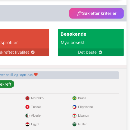
Søk etter kriterier
s
Besøkende
tsprofiler
Mye besøkt
ekreftet kvalitet
Det beste
vær snill og støtt oss
Marokko
Brasil
Tunisia
Filippinene
Algerie
Libanon
Egypt
Gulfen