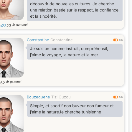
découvrir de nouvelles cultures. Je cherche
une relation basée sur le respect, la confiance
et la sincérité.
år gammel
a23
23
Constantine
Constantine
0.6
Je suis un homme instruit, compréhensif,
j'aime le voyage, la nature et la mer
år gammel
l
62
Bouzeguene
Tizi Ouzou
0.6
Simple, et sportif non buveur non fumeur et
j'aime la natureJe cherche tunisienne