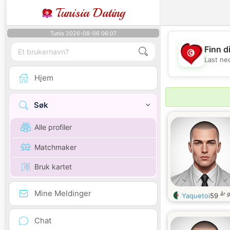
Tunisia Dating
Tunis 2026-08-06 06:07
Finn d
Last ne
Hjem
Søk
Alle profiler
Matchmaker
Bruk kartet
Mine Meldinger
år 
Yaquetoi
59
Chat