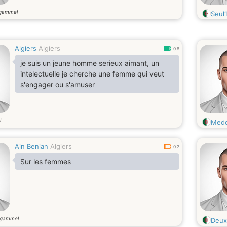
 gammel
Seul
Algiers
Algiers
0.8
je suis un jeune homme serieux aimant, un
intelectuelle je cherche une femme qui veut
s'engager ou s'amuser
l
Med
Ain Benian
Algiers
0.2
Sur les femmes
 gammel
Deux