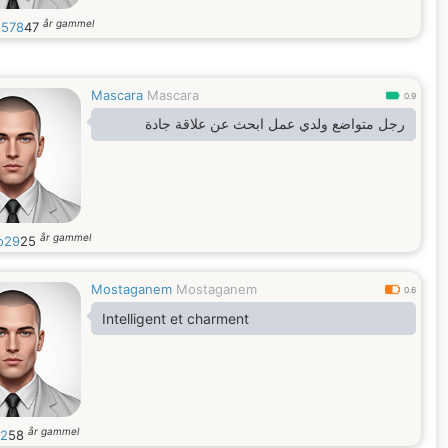
år gammel
1578
47
Mascara
Mascara
0.9
رجل متواضع ولدي عمل ابحث عن علاقة جادة
år gammel
o29
25
Mostaganem
Mostaganem
0.6
Intelligent et charment
år gammel
2
58