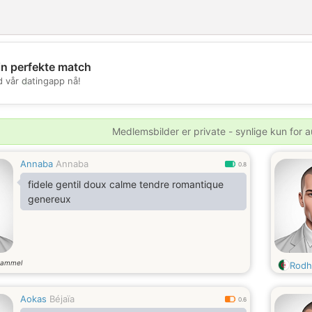
in perfekte match
💖
d vår datingapp nå!
💕
Medlemsbilder er private - synlige kun for a
Annaba
Annaba
0.8
fidele gentil doux calme tendre romantique
genereux
gammel
Rodh
Aokas
Béjaïa
0.6