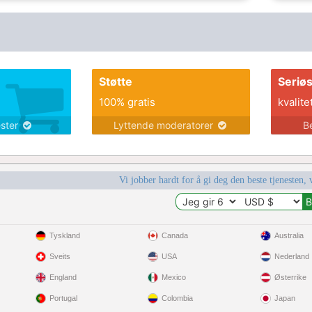
Støtte
Seriø
100% gratis
kvalite
ester
Lyttende moderatorer
B
Vi jobber hardt for å gi deg den beste tjenesten, 
Tyskland
Canada
Australia
Sveits
USA
Nederland
England
Mexico
Østerrike
Portugal
Colombia
Japan