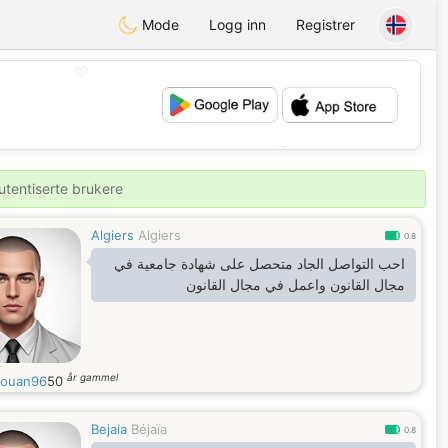
Mode
Logg inn
Registrer
💖
💕
utentiserte brukere
Algiers
Algiers
0.8
احب التواصل الجاد متحصل على شهادة جامعية في
مجال القانون واعمل في مجال القانون
år gammel
ouan96
50
Bejaia
Béjaïa
0.8