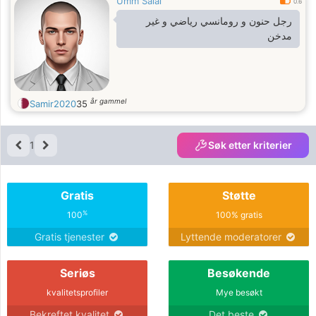
Umm Salal
0.6
رجل حنون و رومانسي رياضي و غير
مدخن
år gammel
Samir2020
35
1
Søk etter kriterier
Gratis
Støtte
%
100
100% gratis
Gratis tjenester
Lyttende moderatorer
Seriøs
Besøkende
kvalitetsprofiler
Mye besøkt
Bekreftet kvalitet
Det beste