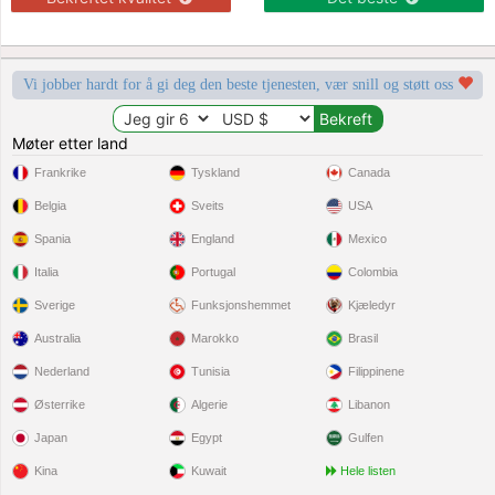
Vi jobber hardt for å gi deg den beste tjenesten, vær snill og støtt oss
Møter etter land
Frankrike
Tyskland
Canada
Belgia
Sveits
USA
Spania
England
Mexico
Italia
Portugal
Colombia
Sverige
Funksjonshemmet
Kjæledyr
Australia
Marokko
Brasil
Nederland
Tunisia
Filippinene
Østerrike
Algerie
Libanon
Japan
Egypt
Gulfen
Kina
Kuwait
Hele listen