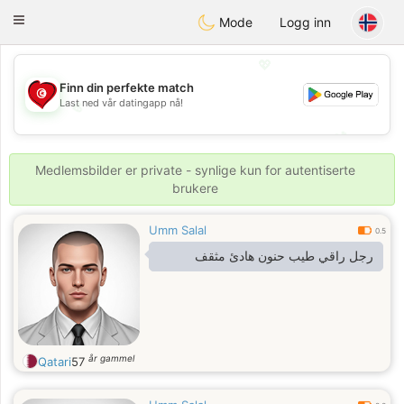
Tunisia Dating
Toggle
Mode
Logg inn
navigation
💖
Finn din perfekte match
Last ned vår datingapp nå!
💖
💕
💕
Medlemsbilder er private - synlige kun for autentiserte
brukere
Umm Salal
0.5
رجل راقي طيب حنون هادئ مثقف
år gammel
Qatari
57