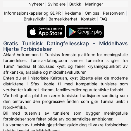
Nyheter
|
Svindlere
|
Butikk
|
Meninger
Informasjonskapsler og GDPR
|
Reklame
|
Om oss
|
Personvern
|
Bruksvilkår
|
Barnesikkerhet
|
Kontakt
|
FAQ
Gratis Tunisisk Datingfellesskap – Middelhavs
Hjerte Forbindelser
Ahlan! Velkommen til Tunisias fremste plattform for meningsfulle
forbindelser. Tunisia-dating.com samler tunisiske singler fra
Tunis' medina til Sousses kyst, og feirer krysningspunktet av
afrikanske, arabiske og middelhavskulturer.
Enten du er i historiske Kairouan, kyst Bizerte eller de moderne
distriktene i Sfax, koble til med kompatible tunisiere som
verdsetter kulturell rikdom, familieverdier og autentiske forhold.
Vår helt gratis plattform ærer tunisiske tradisjoner samtidig som
den omfavner den progressive ånden som gjør Tunisia unikt i
Nord-Afrika.
Bli med tusenvis av tunisiere som bygger meningsfulle
forbindelser som feirer både arv og samtidige ambisjoner.
La varmen av tunisisk gjestfrihet guide deg til vakre forbindelser
i dette juvelet av Middelhavet.