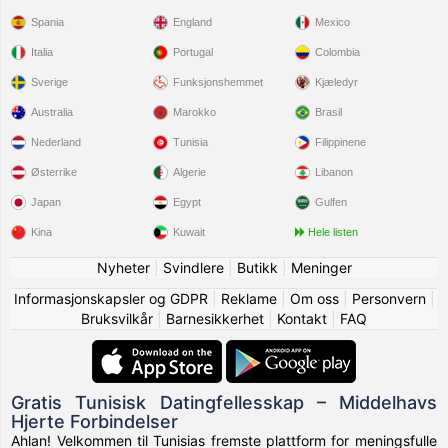
Spania
England
Mexico
Italia
Portugal
Colombia
Sverige
Funksjonshemmet
Kjæledyr
Australia
Marokko
Brasil
Nederland
Tunisia
Filippinene
Østerrike
Algerie
Libanon
Japan
Egypt
Gulfen
Kina
Kuwait
Hele listen
Nyheter
|
Svindlere
|
Butikk
|
Meninger
Informasjonskapsler og GDPR
|
Reklame
|
Om oss
|
Personvern
|
Bruksvilkår
|
Barnesikkerhet
|
Kontakt
|
FAQ
Gratis Tunisisk Datingfellesskap – Middelhavs
Hjerte Forbindelser
Ahlan! Velkommen til Tunisias fremste plattform for meningsfulle