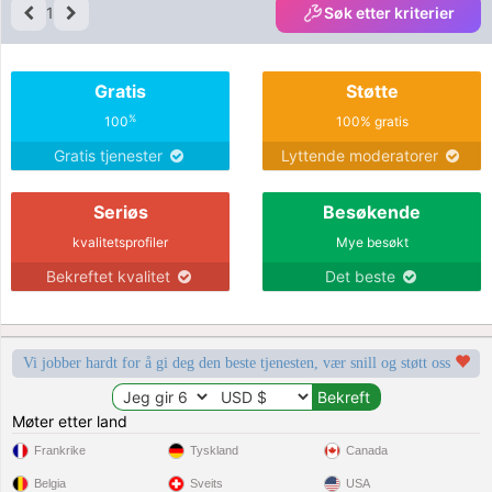
1
Søk etter kriterier
Gratis
Støtte
%
100
100% gratis
Gratis tjenester
Lyttende moderatorer
Seriøs
Besøkende
kvalitetsprofiler
Mye besøkt
Bekreftet kvalitet
Det beste
Vi jobber hardt for å gi deg den beste tjenesten, vær snill og støtt oss
Møter etter land
Frankrike
Tyskland
Canada
Belgia
Sveits
USA