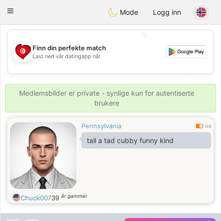
Tunisia Dating
Toggle
Mode
Logg inn
navigation
💖
Finn din perfekte match
Last ned vår datingapp nå!
💖
💕
💕
Medlemsbilder er private - synlige kun for autentiserte
brukere
Pennsylvania
0.6
tall a tad cubby funny kind
år gammel
Chuck007
39