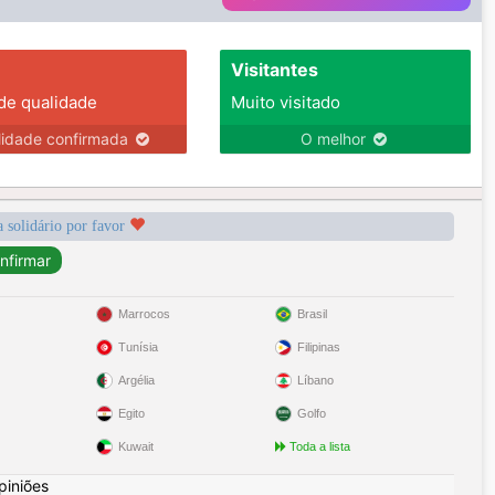
Visitantes
 de qualidade
Muito visitado
lidade confirmada
O melhor
a solidário por favor
Marrocos
Brasil
Tunísia
Filipinas
Argélia
Líbano
Egito
Golfo
Kuwait
Toda a lista
piniões