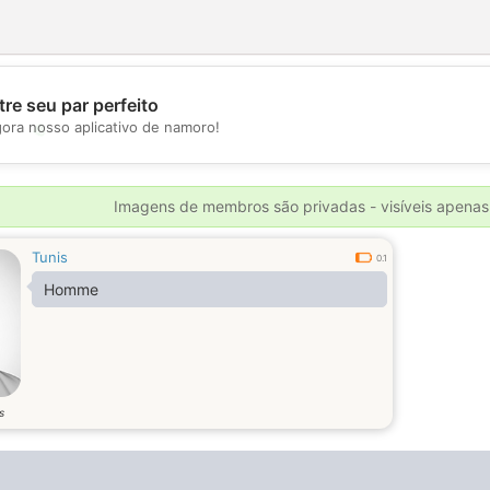
re seu par perfeito
gora nosso aplicativo de namoro!
💖
💕
Imagens de membros são privadas - visíveis apenas
Tunis
0.1
Homme
s