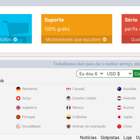
Suporte
Sério
100% grátis
perfis
tuitos
Moderadores que escutam
Qua
Trabalhamos duro para dar o melhor serviço, sej
ís
Alemanha
Canadá
Austrália
Suíça
Estados Unidos
Holanda
Inglaterra
México
Áustria
Portugal
Colômbia
Japão
Desabilitado
Animais de estimação
China
Notícias
|
Golpistas
|
Loja
|
O