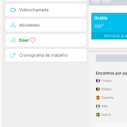
Videochamada
Grátis
Atividades
%
100
Serviços gra
Doar
Cronograma de trabalho
Encontros por pa
França
Bélgica
Espanha
Itália
Suécia