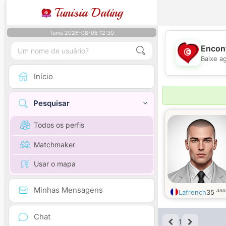
Tunisia Dating
Tunis 2026-08-08 12:30
Encont
Baixe a
Início
Pesquisar
Todos os perfis
Matchmaker
Usar o mapa
Minhas Mensagens
ano
Lafrench
35
Chat
1