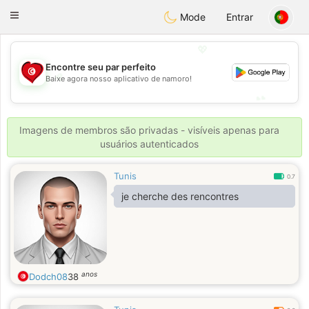
Tunisia Dating
Toggle
Mode
Entrar
navigation
💖
Encontre seu par perfeito
💖
Baixe agora nosso aplicativo de namoro!
💕
💕
Imagens de membros são privadas - visíveis apenas para
usuários autenticados
Tunis
0.7
je cherche des rencontres
anos
Dodch08
38