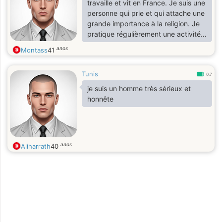
travaille et vit en France. Je suis une
personne qui prie et qui attache une
grande importance à la religion. Je
pratique régulièrement une activité
sportive (badminton). J'adore
anos
Montass
41
voyager à l'autre bout du monde
notamment en Asie. Je suis un
Tunis
motard et j'aime bien faire des
0.7
grandes balades en moto
je suis un homme très sérieux et
honnête
anos
Aliharrath
40