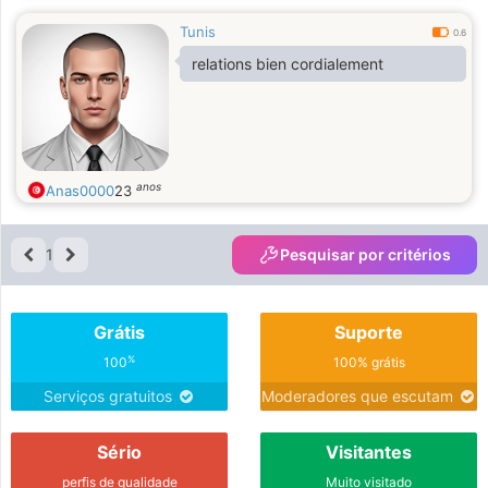
Tunis
0.6
relations bien cordialement
anos
Anas0000
23
1
Pesquisar por critérios
Grátis
Suporte
%
100
100% grátis
Serviços gratuitos
Moderadores que escutam
Sério
Visitantes
perfis de qualidade
Muito visitado