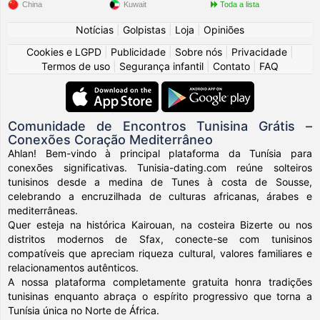
China
Kuwait
Toda a lista
Notícias
|
Golpistas
|
Loja
|
Opiniões
Cookies e LGPD
|
Publicidade
|
Sobre nós
|
Privacidade
|
Termos de uso
|
Segurança infantil
|
Contato
|
FAQ
Comunidade de Encontros Tunisina Grátis –
Conexões Coração Mediterrâneo
Ahlan! Bem-vindo à principal plataforma da Tunísia para
conexões significativas. Tunisia-dating.com reúne solteiros
tunisinos desde a medina de Tunes à costa de Sousse,
celebrando a encruzilhada de culturas africanas, árabes e
mediterrâneas.
Quer esteja na histórica Kairouan, na costeira Bizerte ou nos
distritos modernos de Sfax, conecte-se com tunisinos
compatíveis que apreciam riqueza cultural, valores familiares e
relacionamentos autênticos.
A nossa plataforma completamente gratuita honra tradições
tunisinas enquanto abraça o espírito progressivo que torna a
Tunísia única no Norte de África.