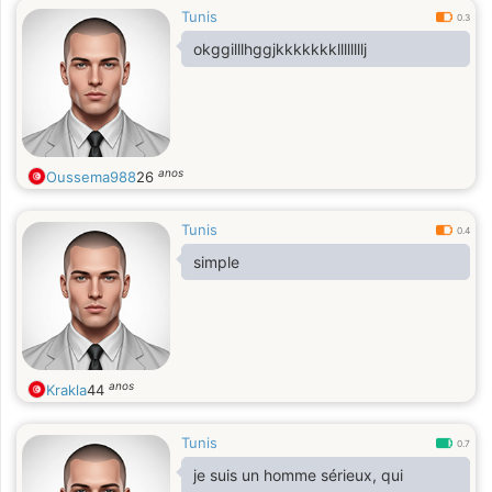
Tunis
0.3
okggilllhggjkkkkkkkllllllllj
anos
Oussema988
26
Tunis
0.4
simple
anos
Krakla
44
Tunis
0.7
je suis un homme sérieux, qui