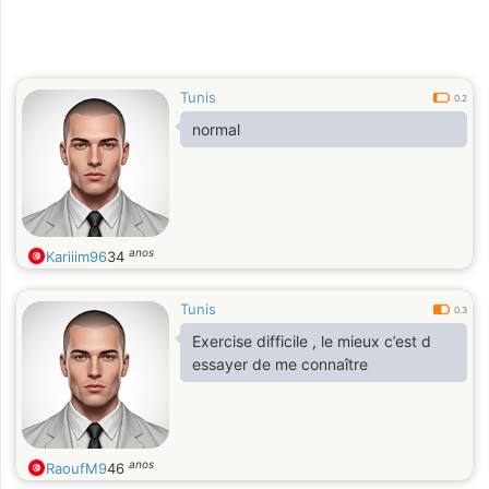
Tunis
0.2
normal
anos
Kariiim96
34
Tunis
0.3
Exercise difficile , le mieux c’est d
essayer de me connaître
anos
RaoufM9
46