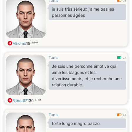
Tunis
0.6
je suis très sérieux j'aime pas les
personnes âgées
anos
Miromo
18
Tunis
0.7
Je suis une personne émotive qui
aime les blagues et les
divertissements, et je recherche une
relation durable.
anos
Bibou671
30
Tunis
0.3
forte lungo magro pazzo