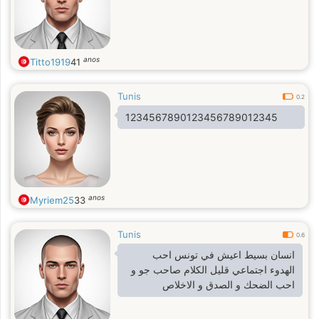
anos
Titto1919
41
Tunis
0.2
1234567890123456789012345
anos
Myriem25
33
Tunis
0.6
انسان بسيط اعيش في تونس احب
الهدوء اجتماعي قليل الكلام صاحب جو و
احب الضحك و الصدق و الاخلاص