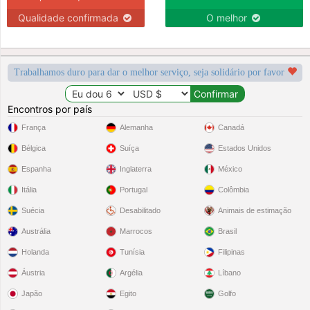
Qualidade confirmada
O melhor
Trabalhamos duro para dar o melhor serviço, seja solidário por favor
Encontros por país
França
Alemanha
Canadá
Bélgica
Suíça
Estados Unidos
Espanha
Inglaterra
México
Itália
Portugal
Colômbia
Suécia
Desabilitado
Animais de estimação
Austrália
Marrocos
Brasil
Holanda
Tunísia
Filipinas
Áustria
Argélia
Líbano
Japão
Egito
Golfo