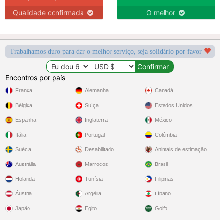
Qualidade confirmada
O melhor
Trabalhamos duro para dar o melhor serviço, seja solidário por favor
Encontros por país
França
Alemanha
Canadá
Bélgica
Suíça
Estados Unidos
Espanha
Inglaterra
México
Itália
Portugal
Colômbia
Suécia
Desabilitado
Animais de estimação
Austrália
Marrocos
Brasil
Holanda
Tunísia
Filipinas
Áustria
Argélia
Líbano
Japão
Egito
Golfo