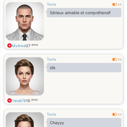
Tunis
0.5
Sérieux aimable et compréhensif
anos
Ms4real
27
Tunis
0.4
idk
anos
Yara678
16
Tunis
0.3
Chayyy