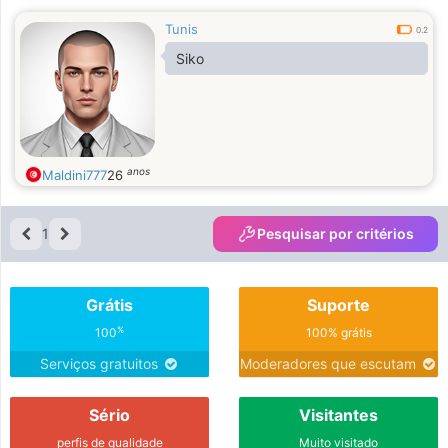
Tunis
0.2
Siko
anos
Maldini777
26
1
Pesquisar por critérios
Grátis
Suporte
%
100
100% grátis
Serviços gratuitos
Moderadores que escutam
Sério
Visitantes
perfis de qualidade
Muito visitado