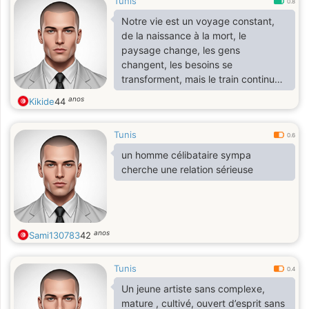
Tunis
0.8
Notre vie est un voyage constant,
de la naissance à la mort, le
paysage change, les gens
changent, les besoins se
transforment, mais le train continue.
La vie, c'est le train, ce n'est pas la
anos
Kikide
44
gare. »
Tunis
0.6
un homme célibataire sympa
cherche une relation sérieuse
anos
Sami130783
42
Tunis
0.4
Un jeune artiste sans complexe,
mature , cultivé, ouvert d’esprit sans