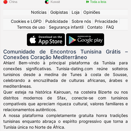
China
Kuwait
Toda a lista
Notícias
|
Golpistas
|
Loja
|
Opiniões
Cookies e LGPD
|
Publicidade
|
Sobre nós
|
Privacidade
|
Termos de uso
|
Segurança infantil
|
Contato
|
FAQ
Comunidade de Encontros Tunisina Grátis –
Conexões Coração Mediterrâneo
Ahlan! Bem-vindo à principal plataforma da Tunísia para
conexões significativas. Tunisia-dating.com reúne solteiros
tunisinos desde a medina de Tunes à costa de Sousse,
celebrando a encruzilhada de culturas africanas, árabes e
mediterrâneas.
Quer esteja na histórica Kairouan, na costeira Bizerte ou nos
distritos modernos de Sfax, conecte-se com tunisinos
compatíveis que apreciam riqueza cultural, valores familiares e
relacionamentos autênticos.
A nossa plataforma completamente gratuita honra tradições
tunisinas enquanto abraça o espírito progressivo que torna a
Tunísia única no Norte de África.