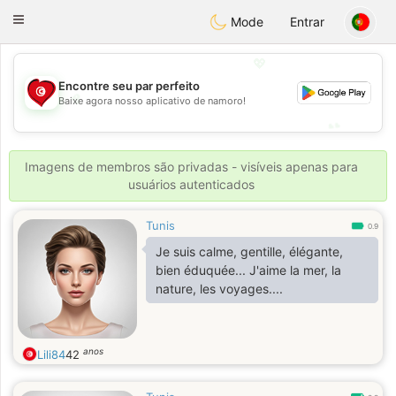
Tunisia Dating
Toggle
Mode
Entrar
navigation
💖
Encontre seu par perfeito
💖
Baixe agora nosso aplicativo de namoro!
💕
💕
Imagens de membros são privadas - visíveis apenas para
usuários autenticados
Tunis
0.9
Je suis calme, gentille, élégante,
bien éduquée... J'aime la mer, la
nature, les voyages....
anos
Lili84
42