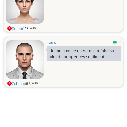
anos
Rehab1
16
Tunis
0.9
Jeune homme cherche a refaire sa
vie et partager ces sentiments
anos
Zahmed
53