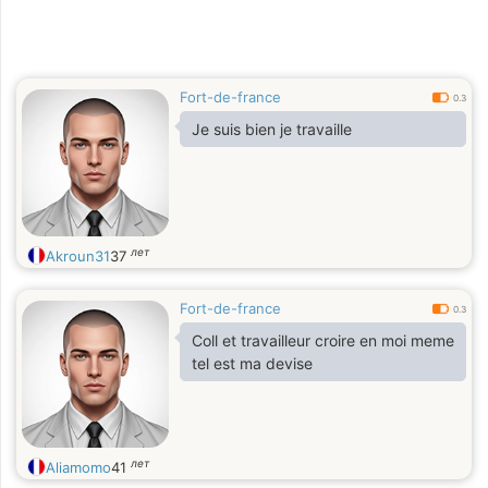
Fort-de-france
0.3
Je suis bien je travaille
лет
Akroun31
37
Fort-de-france
0.3
Coll et travailleur croire en moi meme
tel est ma devise
лет
Aliamomo
41