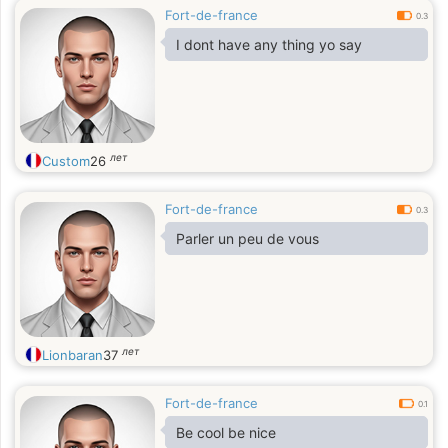
Fort-de-france
0.3
I dont have any thing yo say
лет
Custom
26
Fort-de-france
0.3
Parler un peu de vous
лет
Lionbaran
37
Fort-de-france
0.1
Be cool be nice