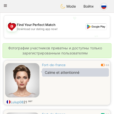
Tunisia Dating
Toggle
Mode
Войти
navigation
💖
Find Your Perfect Match
💖
Download our dating app now!
💕
💕
Фотографии участников приватны и доступны только
зарегистрированным пользователям
Fort-de-france
0.5
Calme et attentionné
лет
Lulup08
21