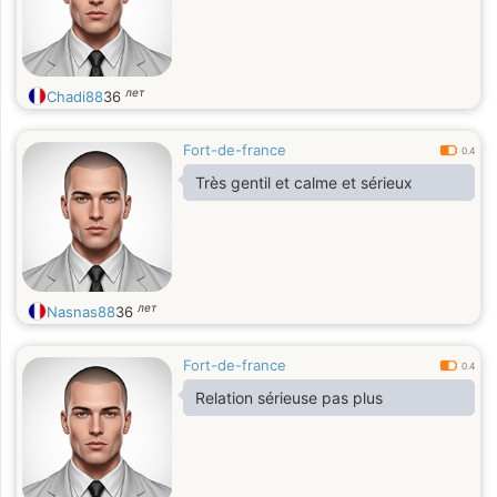
лет
Chadi88
36
Fort-de-france
0.4
Très gentil et calme et sérieux
лет
Nasnas88
36
Fort-de-france
0.4
Relation sérieuse pas plus