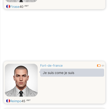
лет
Firase
40
Fort-de-france
0.1
Je suis come je suis
лет
Reimpo
45