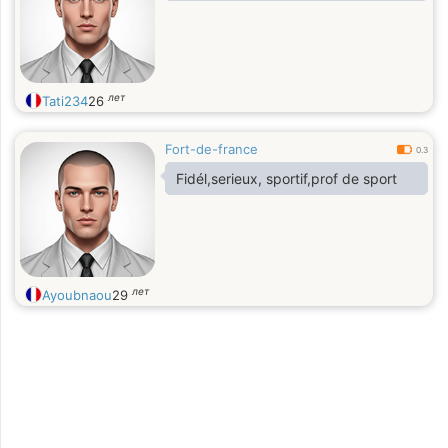
лет
Tati234
26
Fort-de-france
0.3
Fidél,serieux, sportif,prof de sport
лет
Ayoubnaou
29