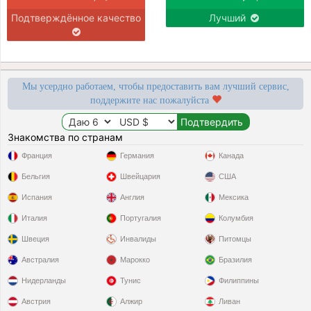
Подтверждённое качество
Лучший
Мы усердно работаем, чтобы предоставить вам лучший сервис,
поддержите нас пожалуйста
Знакомства по странам
Франция
Германия
Канада
Бельгия
Швейцария
США
Испания
Англия
Мексика
Италия
Португалия
Колумбия
Швеция
Инвалиды
Питомцы
Австралия
Марокко
Бразилия
Нидерланды
Тунис
Филиппины
Австрия
Алжир
Ливан