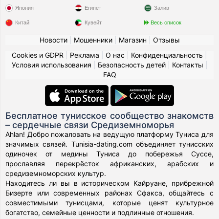
Япония
Египет
Залив
Китай
Кувейт
Весь список
Новости
|
Мошенники
|
Магазин
|
Отзывы
Cookies и GDPR
|
Реклама
|
О нас
|
Конфиденциальность
|
Условия использования
|
Безопасность детей
|
Контакты
|
FAQ
Бесплатное тунисское сообщество знакомств
– сердечные связи Средиземноморья
Ahlan! Добро пожаловать на ведущую платформу Туниса для
значимых связей. Tunisia-dating.com объединяет тунисских
одиночек от медины Туниса до побережья Суссе,
прославляя перекрёсток африканских, арабских и
средиземноморских культур.
Находитесь ли вы в историческом Кайруане, прибрежной
Бизерте или современных районах Сфакса, общайтесь с
совместимыми тунисцами, которые ценят культурное
богатство, семейные ценности и подлинные отношения.