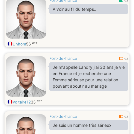
Fort-de-france
0.8
A voir au fil du temps..
лет
Unhom
56
Fort-de-france
0.2
Je m'appelle Landry j'ai 30 ans je vie
en France et je recherche une
Femme sérieuse pour une relation
pouvant aboutir au mariage
лет
Voltaire12
33
Fort-de-france
0.4
Je suis un homme très sérieux