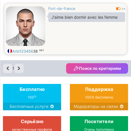
Fort-de-france
0.4
J’aime bien dormir avec les femme
лет
Arbi123456
38
1
Поиск по критериям
Бесплатно
Поддержка
%
100
100% бесплатно
Бесплатные услуги
Модераторы на связи
Серьёзно
Посетители
качественные профили
Очень популярно