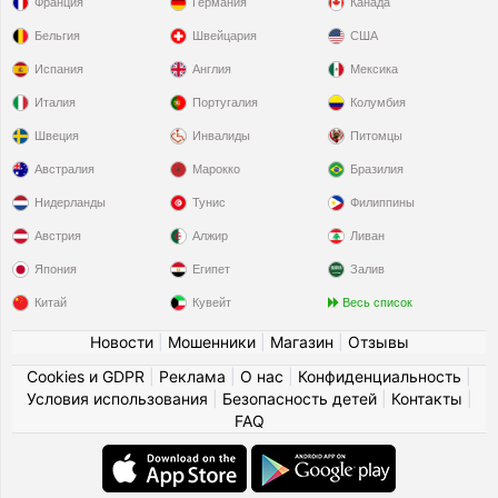
Франция
Германия
Канада
Бельгия
Швейцария
США
Испания
Англия
Мексика
Италия
Португалия
Колумбия
Швеция
Инвалиды
Питомцы
Австралия
Марокко
Бразилия
Нидерланды
Тунис
Филиппины
Австрия
Алжир
Ливан
Япония
Египет
Залив
Китай
Кувейт
Весь список
Новости
|
Мошенники
|
Магазин
|
Отзывы
Cookies и GDPR
|
Реклама
|
О нас
|
Конфиденциальность
|
Условия использования
|
Безопасность детей
|
Контакты
|
FAQ