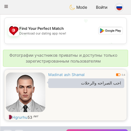
Tunisia Dating
Toggle
Mode
Войти
navigation
💖
Find Your Perfect Match
Download our dating app now!
💖
💕
💕
Фотографии участников приватны и доступны только
зарегистрированным пользователям
Madinat ash Shamal
0.4
احب الصراحه والرحلات
лет
Hgrurhu
53