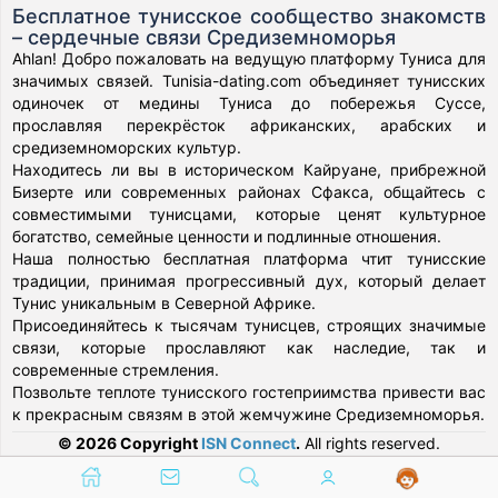
Бесплатное тунисское сообщество знакомств
– сердечные связи Средиземноморья
Ahlan! Добро пожаловать на ведущую платформу Туниса для
значимых связей. Tunisia-dating.com объединяет тунисских
одиночек от медины Туниса до побережья Суссе,
прославляя перекрёсток африканских, арабских и
средиземноморских культур.
Находитесь ли вы в историческом Кайруане, прибрежной
Бизерте или современных районах Сфакса, общайтесь с
совместимыми тунисцами, которые ценят культурное
богатство, семейные ценности и подлинные отношения.
Наша полностью бесплатная платформа чтит тунисские
традиции, принимая прогрессивный дух, который делает
Тунис уникальным в Северной Африке.
Присоединяйтесь к тысячам тунисцев, строящих значимые
связи, которые прославляют как наследие, так и
современные стремления.
Позвольте теплоте тунисского гостеприимства привести вас
к прекрасным связям в этой жемчужине Средиземноморья.
© 2026 Copyright
ISN Connect
.
All rights reserved.