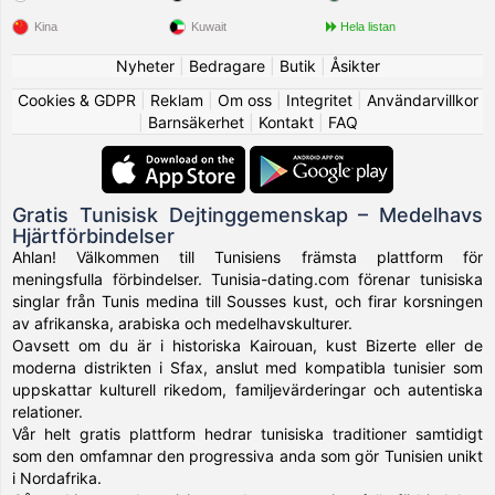
Kina
Kuwait
Hela listan
Nyheter
|
Bedragare
|
Butik
|
Åsikter
Cookies & GDPR
|
Reklam
|
Om oss
|
Integritet
|
Användarvillkor
|
Barnsäkerhet
|
Kontakt
|
FAQ
Gratis Tunisisk Dejtinggemenskap – Medelhavs
Hjärtförbindelser
Ahlan! Välkommen till Tunisiens främsta plattform för
meningsfulla förbindelser. Tunisia-dating.com förenar tunisiska
singlar från Tunis medina till Sousses kust, och firar korsningen
av afrikanska, arabiska och medelhavskulturer.
Oavsett om du är i historiska Kairouan, kust Bizerte eller de
moderna distrikten i Sfax, anslut med kompatibla tunisier som
uppskattar kulturell rikedom, familjevärderingar och autentiska
relationer.
Vår helt gratis plattform hedrar tunisiska traditioner samtidigt
som den omfamnar den progressiva anda som gör Tunisien unikt
i Nordafrika.