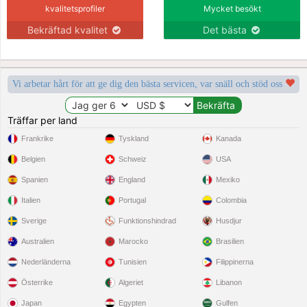
kvalitetsprofiler
Mycket besökt
Bekräftad kvalitet
Det bästa
Vi arbetar hårt för att ge dig den bästa servicen, var snäll och stöd oss
Träffar per land
Frankrike
Tyskland
Kanada
Belgien
Schweiz
USA
Spanien
England
Mexiko
Italien
Portugal
Colombia
Sverige
Funktionshindrad
Husdjur
Australien
Marocko
Brasilien
Nederländerna
Tunisien
Filippinerna
Österrike
Algeriet
Libanon
Japan
Egypten
Gulfen