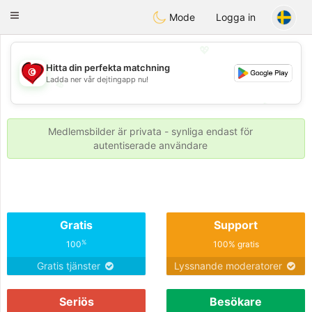
Tunisia Dating
Toggle
Mode
Logga in
navigation
💖
Hitta din perfekta matchning
Ladda ner vår dejtingapp nu!
💖
💕
💕
Medlemsbilder är privata - synliga endast för
autentiserade användare
Gratis
Support
%
100
100% gratis
Gratis tjänster
Lyssnande moderatorer
Seriös
Besökare