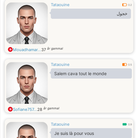
Tataouine
0.2
خجول
år gammal
Mouadhamar...
37
Tataouine
0.5
Salem cava tout le monde
år gammal
Sofiane757...
28
Tataouine
0.9
Je suis là pour vous