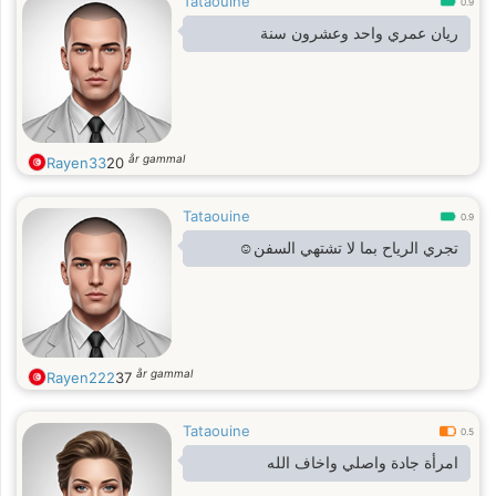
Tataouine
0.9
ريان عمري واحد وعشرون سنة
år gammal
Rayen33
20
Tataouine
0.9
تجري الرياح بما لا تشتهي السفن☺️
år gammal
Rayen222
37
Tataouine
0.5
امرأة جادة واصلي واخاف الله