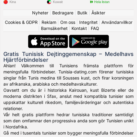
Kina
Kuwait
Hela listan
Nyheter
|
Bedragare
|
Butik
|
Åsikter
Cookies & GDPR
|
Reklam
|
Om oss
|
Integritet
|
Användarvillkor
|
Barnsäkerhet
|
Kontakt
|
FAQ
Gratis Tunisisk Dejtinggemenskap – Medelhavs
Hjärtförbindelser
Ahlan! Välkommen till Tunisiens främsta plattform för
meningsfulla förbindelser. Tunisia-dating.com förenar tunisiska
singlar från Tunis medina till Sousses kust, och firar korsningen
av afrikanska, arabiska och medelhavskulturer.
Oavsett om du är i historiska Kairouan, kust Bizerte eller de
moderna distrikten i Sfax, anslut med kompatibla tunisier som
uppskattar kulturell rikedom, familjevärderingar och autentiska
relationer.
Vår helt gratis plattform hedrar tunisiska traditioner samtidigt
som den omfamnar den progressiva anda som gör Tunisien unikt
i Nordafrika.
Gå med i tusentals tunisier som bygger meningsfulla förbindelser