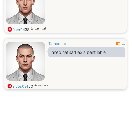
år gammal
Rami14
38
Tataouine
0.3
nheb net3arf e3la bent lahlel
år gammal
Elyes091
23