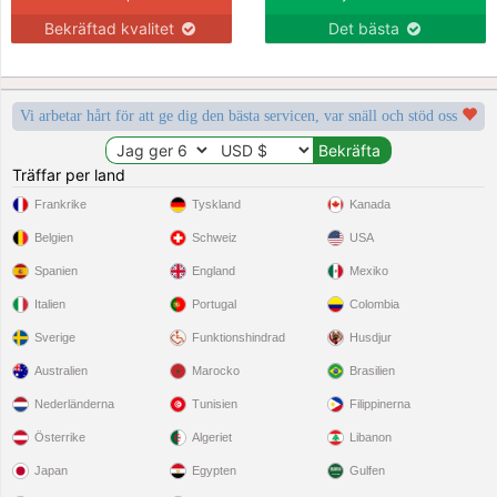
Bekräftad kvalitet
Det bästa
Vi arbetar hårt för att ge dig den bästa servicen, var snäll och stöd oss
Träffar per land
Frankrike
Tyskland
Kanada
Belgien
Schweiz
USA
Spanien
England
Mexiko
Italien
Portugal
Colombia
Sverige
Funktionshindrad
Husdjur
Australien
Marocko
Brasilien
Nederländerna
Tunisien
Filippinerna
Österrike
Algeriet
Libanon
Japan
Egypten
Gulfen