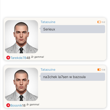
Tataouine
0.2
Serieux
år gammal
Tarekde78
48
Tataouine
0.6
na3chek la7sen w bazoula
år gammal
Bossnik
18