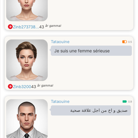
år gammal
Zinb273738...
43
Tataouine
0.5
Je suis une femme sérieuse
år gammal
Zinb3200
43
Tataouine
0.9
صديق و اخ من اجل علاقة صحية