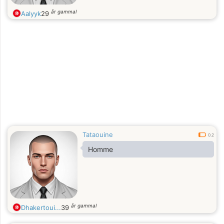
år gammal
Aalyyk
29
Tataouine
0.2
Homme
år gammal
Dhakertoui...
39