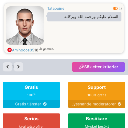
Tataouine
0.6
السلام عليكم ورحمة الله وبركاته
år gammal
Aminooos05
18
1
Sök efter kriterier
Gratis
Support
%
100
100% gratis
Gratis tjänster
Lyssnande moderatorer
Seriös
Besökare
kvalitetsprofiler
Mycket besökt