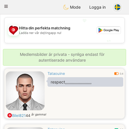
Tunisia Dating
Toggle
Mode
Logga in
navigation
💖
Hitta din perfekta matchning
💖
Ladda ner vår dejtingapp nu!
💕
💕
Medlemsbilder är privata - synliga endast för
autentiserade användare
Tataouine
0.4
respect,,,,,,,,,,,,,,,,,,,,,,,
år gammal
Bilel821
44