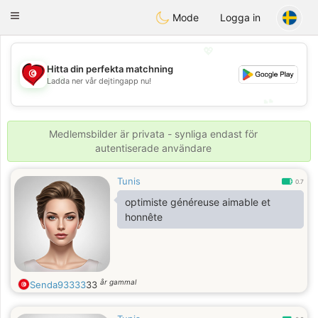
Tunisia Dating
Toggle
Mode
Logga in
navigation
💖
Hitta din perfekta matchning
💖
Ladda ner vår dejtingapp nu!
💕
💕
Medlemsbilder är privata - synliga endast för
autentiserade användare
Tunis
0.7
optimiste généreuse aimable et
honnête
år gammal
Senda93333
33