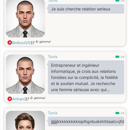
Tunis
0.9
Je suis cherche relation serieux
år gammal
Bolboul25
37
Tunis
0.9
Entrepreneur et ingénieur
informatique, je crois aux relations
fondées sur la complicité, la fidélité
et le soutien mutuel. Je recherche
une femme sérieuse avec qui
construire un foyer heureux, où
år gammal
Arihani
37
chacun aide l'autre à grandir et à
réussir dans la vie.
Tunis
0.9
jjjjjjjkkkkkkkkkioplhgnbuiklmfdaatcvjfdfc