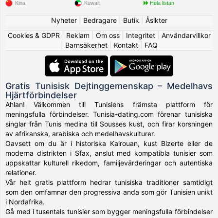
Kina
Kuwait
Hela listan
Nyheter
|
Bedragare
|
Butik
|
Åsikter
Cookies & GDPR
|
Reklam
|
Om oss
|
Integritet
|
Användarvillkor
|
Barnsäkerhet
|
Kontakt
|
FAQ
Gratis Tunisisk Dejtinggemenskap – Medelhavs
Hjärtförbindelser
Ahlan! Välkommen till Tunisiens främsta plattform för
meningsfulla förbindelser. Tunisia-dating.com förenar tunisiska
singlar från Tunis medina till Sousses kust, och firar korsningen
av afrikanska, arabiska och medelhavskulturer.
Oavsett om du är i historiska Kairouan, kust Bizerte eller de
moderna distrikten i Sfax, anslut med kompatibla tunisier som
uppskattar kulturell rikedom, familjevärderingar och autentiska
relationer.
Vår helt gratis plattform hedrar tunisiska traditioner samtidigt
som den omfamnar den progressiva anda som gör Tunisien unikt
i Nordafrika.
Gå med i tusentals tunisier som bygger meningsfulla förbindelser