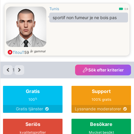
Tunis
0.9
sportif non fumeur je ne bois pas
år gammal
TitouT
59
1
Sök efter kriterier
Gratis
Support
%
100
100% gratis
Gratis tjänster
Lyssnande moderatorer
Seriös
Besökare
kvalitetsprofiler
Mycket besökt