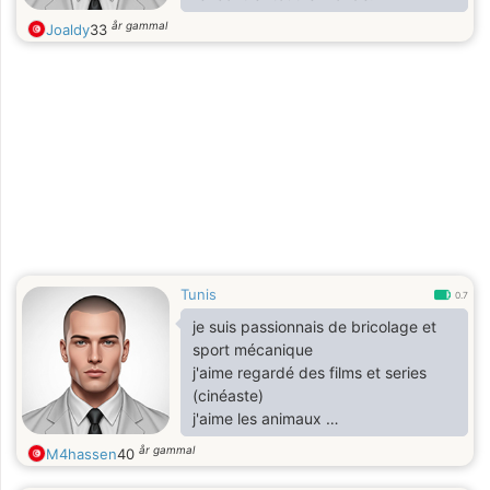
år gammal
Joaldy
33
Tunis
0.7
je suis passionnais de bricolage et
sport mécanique
j'aime regardé des films et series
(cinéaste)
j'aime les animaux
år gammal
M4hassen
40