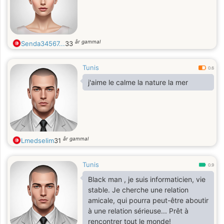
år gammal
Senda34567...
33
Tunis
0.6
j'aime le calme la nature la mer
år gammal
Lmedselim
31
Tunis
0.9
Black man , je suis informaticien, vie
stable. Je cherche une relation
amicale, qui pourra peut-être aboutir
à une relation sérieuse... Prêt à
rencontrer tout le monde!