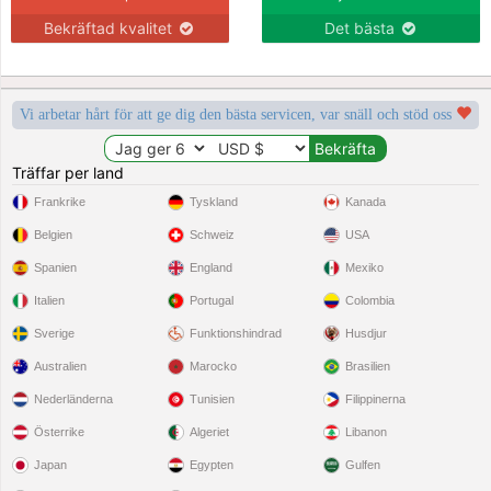
Bekräftad kvalitet
Det bästa
Vi arbetar hårt för att ge dig den bästa servicen, var snäll och stöd oss
Träffar per land
Frankrike
Tyskland
Kanada
Belgien
Schweiz
USA
Spanien
England
Mexiko
Italien
Portugal
Colombia
Sverige
Funktionshindrad
Husdjur
Australien
Marocko
Brasilien
Nederländerna
Tunisien
Filippinerna
Österrike
Algeriet
Libanon
Japan
Egypten
Gulfen