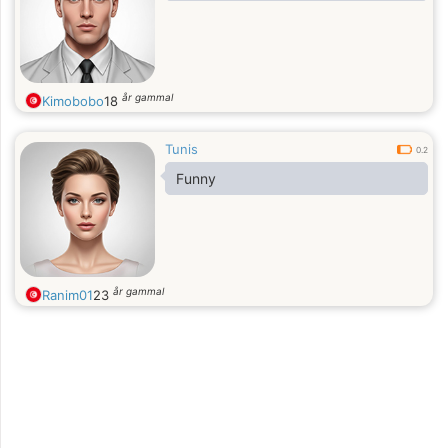
år gammal
Kimobobo
18
Tunis
0.2
Funny
år gammal
Ranim01
23