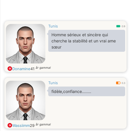
Tunis
0.9
Homme sérieux et sincère qui
cherche la stabilité et un vrai ame
sœur
år gammal
Donamine
41
Tunis
0.3
fidèle,confiance........
år gammal
Wassiimm
29