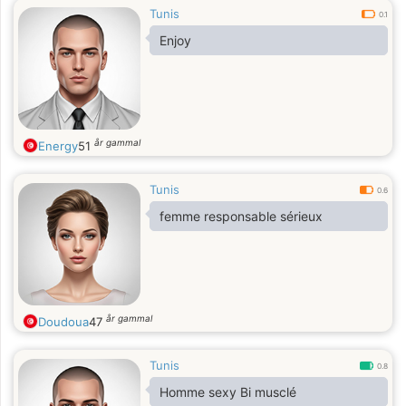
Tunis
0.1
Enjoy
år gammal
Energy
51
Tunis
0.6
femme responsable sérieux
år gammal
Doudoua
47
Tunis
0.8
Homme sexy Bi musclé