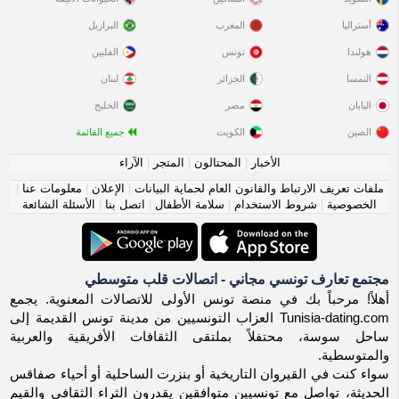
أستراليا
المغرب
البرازيل
هولندا
تونس
الفلبين
النمسا
الجزائر
لبنان
اليابان
مصر
الخليج
الصين
الكويت
جميع القائمة
الأخبار
|
المحتالون
|
المتجر
|
الآراء
ملفات تعريف الارتباط والقانون العام لحماية البيانات
|
الإعلان
|
معلومات عنا
|
الخصوصية
|
شروط الاستخدام
|
سلامة الأطفال
|
اتصل بنا
|
الأسئلة الشائعة
مجتمع تعارف تونسي مجاني - اتصالات قلب متوسطي
أهلاً! مرحباً بك في منصة تونس الأولى للاتصالات المعنوية. يجمع
Tunisia-dating.com العزاب التونسيين من مدينة تونس القديمة إلى
ساحل سوسة، محتفلاً بملتقى الثقافات الأفريقية والعربية
والمتوسطية.
سواء كنت في القيروان التاريخية أو بنزرت الساحلية أو أحياء صفاقس
الحديثة، تواصل مع تونسيين متوافقين يقدرون الثراء الثقافي والقيم