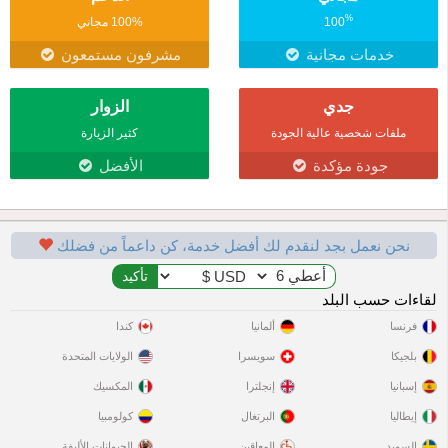
%
100
100% مجاني
خدمات مجانية
مشرفون مستمعون
جدي
الزوار
ملفات شخصية عالية الجودة
كثير الزيارة
جودة مؤكدة
الأفضل
نحن نعمل بجد لنقدم لك أفضل خدمة، كن داعماً من فضلك
لقاءات حسب البلد
فرنسا
ألمانيا
كندا
بلجيكا
سويسرا
الولايات المتحدة
إسبانيا
إنجلترا
المكسيك
إيطاليا
البرتغال
كولومبيا
السويد
المعاقين
الحيوانات الأليفة