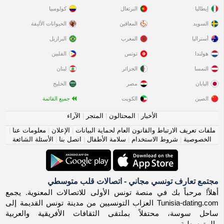
إيطاليا
البرتغال
كولومبيا
السويد
المعاقين
الحيوانات الأليفة
أستراليا
المغرب
البرازيل
هولندا
تونس
الفلبين
النمسا
الجزائر
لبنان
اليابان
مصر
الخليج
الصين
الكويت
جميع القائمة
الأخبار
|
المحتالون
|
المتجر
|
الآراء
ملفات تعريف الارتباط والقانون العام لحماية البيانات
|
الإعلان
|
معلومات عنا
|
الخصوصية
|
شروط الاستخدام
|
سلامة الأطفال
|
اتصل بنا
|
الأسئلة الشائعة
مجتمع تعارف تونسي مجاني - اتصالات قلب متوسطي
أهلاً! مرحباً بك في منصة تونس الأولى للاتصالات المعنوية. يجمع
Tunisia-dating.com العزاب التونسيين من مدينة تونس القديمة إلى
ساحل سوسة، محتفلاً بملتقى الثقافات الأفريقية والعربية
والمتوسطية.