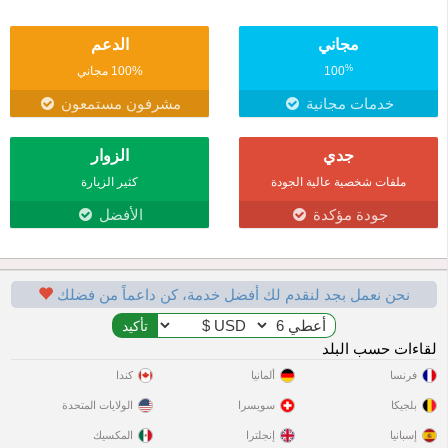
مجاني
الدعم
%
100
100% مجاني
خدمات مجانية
مشرفون مستمعون
جدي
الزوار
ملفات شخصية عالية الجودة
كثير الزيارة
جودة مؤكدة
الأفضل
نحن نعمل بجد لنقدم لك أفضل خدمة، كن داعماً من فضلك
لقاءات حسب البلد
فرنسا
ألمانيا
كندا
بلجيكا
سويسرا
الولايات المتحدة
إسبانيا
إنجلترا
المكسيك