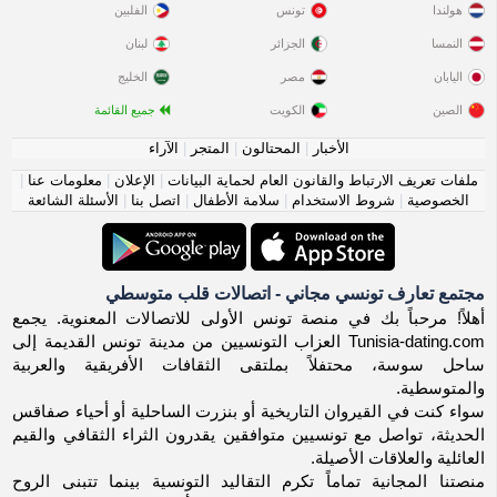
هولندا
تونس
الفلبين
النمسا
الجزائر
لبنان
اليابان
مصر
الخليج
الصين
الكويت
جميع القائمة
الأخبار
|
المحتالون
|
المتجر
|
الآراء
ملفات تعريف الارتباط والقانون العام لحماية البيانات
|
الإعلان
|
معلومات عنا
|
الخصوصية
|
شروط الاستخدام
|
سلامة الأطفال
|
اتصل بنا
|
الأسئلة الشائعة
مجتمع تعارف تونسي مجاني - اتصالات قلب متوسطي
أهلاً! مرحباً بك في منصة تونس الأولى للاتصالات المعنوية. يجمع
Tunisia-dating.com العزاب التونسيين من مدينة تونس القديمة إلى
ساحل سوسة، محتفلاً بملتقى الثقافات الأفريقية والعربية
والمتوسطية.
سواء كنت في القيروان التاريخية أو بنزرت الساحلية أو أحياء صفاقس
الحديثة، تواصل مع تونسيين متوافقين يقدرون الثراء الثقافي والقيم
العائلية والعلاقات الأصيلة.
منصتنا المجانية تماماً تكرم التقاليد التونسية بينما تتبنى الروح