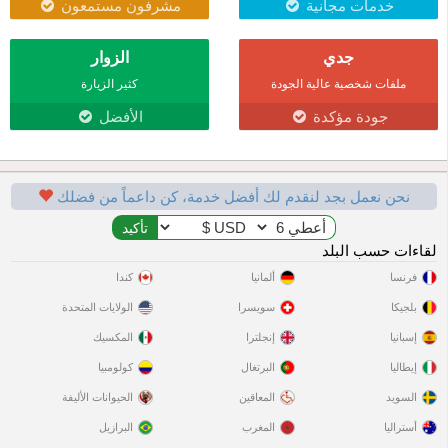
خدمات مجانية
مشرفون مستمعون
جدي
الزوار
ملفات شخصية عالية الجودة
كثير الزيارة
جودة مؤكدة
الأفضل
نحن نعمل بجد لنقدم لك أفضل خدمة، كن داعماً من فضلك
لقاءات حسب البلد
فرنسا
ألمانيا
كندا
بلجيكا
سويسرا
الولايات المتحدة
إسبانيا
إنجلترا
المكسيك
إيطاليا
البرتغال
كولومبيا
السويد
المعاقين
الحيوانات الأليفة
أستراليا
المغرب
البرازيل