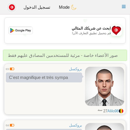
Tunisia Dating
Toggle
Mode
تسجيل الدخول
navigation
💖
ابحث عن شريكك المثالي
قم بتحميل تطبيق التعارف الآن!
💖
💕
💕
صور الأعضاء خاصة - مرئية للمستخدمين المصادق عليهم فقط
بروكسل
0.5
C'est magnifique et très sympa
سنة
27
Alilo98
بروكسل
0.6