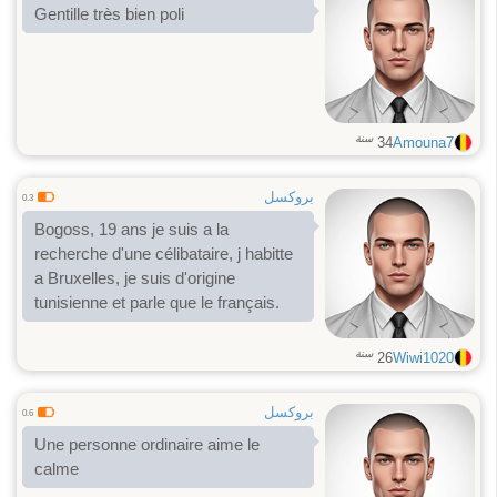
Gentille très bien poli
سنة
34
Amouna7
بروكسل
0.3
Bogoss, 19 ans je suis a la
recherche d'une célibataire, j habitte
a Bruxelles, je suis d'origine
tunisienne et parle que le français.
سنة
26
Wiwi1020
بروكسل
0.6
Une personne ordinaire aime le
calme