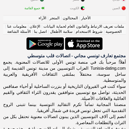
الصين
الكويت
جميع القائمة
الأخبار
|
المحتالون
|
المتجر
|
الآراء
ملفات تعريف الارتباط والقانون العام لحماية البيانات
|
الإعلان
|
معلومات عنا
|
الخصوصية
|
شروط الاستخدام
|
سلامة الأطفال
|
اتصل بنا
|
الأسئلة الشائعة
مجتمع تعارف تونسي مجاني - اتصالات قلب متوسطي
أهلاً! مرحباً بك في منصة تونس الأولى للاتصالات المعنوية. يجمع
Tunisia-dating.com العزاب التونسيين من مدينة تونس القديمة إلى
ساحل سوسة، محتفلاً بملتقى الثقافات الأفريقية والعربية
والمتوسطية.
سواء كنت في القيروان التاريخية أو بنزرت الساحلية أو أحياء صفاقس
الحديثة، تواصل مع تونسيين متوافقين يقدرون الثراء الثقافي والقيم
العائلية والعلاقات الأصيلة.
منصتنا المجانية تماماً تكرم التقاليد التونسية بينما تتبنى الروح
التقدمية التي تجعل تونس فريدة في شمال أفريقيا.
انضم إلى آلاف التونسيين الذين يبنون اتصالات معنوية تحتفل بكل من
التراث والتطلعات المعاصرة.
دع دفء الضيافة التونسية يرشدك إلى اتصالات جميلة في هذه جوهرة