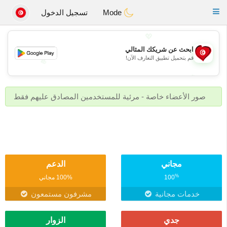
Tunisia Dating
Toggle
Mode
تسجيل الدخول
navigation
💖
ابحث عن شريكك المثالي
قم بتحميل تطبيق التعارف الآن!
💖
💕
💕
صور الأعضاء خاصة - مرئية للمستخدمين المصادق عليهم فقط
مجاني
الدعم
%
100
100% مجاني
خدمات مجانية
مشرفون مستمعون
جدي
الزوار