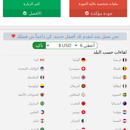
ملفات شخصية عالية الجودة
كثير الزيارة
جودة مؤكدة
الأفضل
نحن نعمل بجد لنقدم لك أفضل خدمة، كن داعماً من فضلك
لقاءات حسب البلد
فرنسا
ألمانيا
كندا
بلجيكا
سويسرا
الولايات المتحدة
إسبانيا
إنجلترا
المكسيك
إيطاليا
البرتغال
كولومبيا
السويد
المعاقين
الحيوانات الأليفة
أستراليا
المغرب
البرازيل
هولندا
تونس
الفلبين
النمسا
الجزائر
لبنان
اليابان
مصر
الخليج