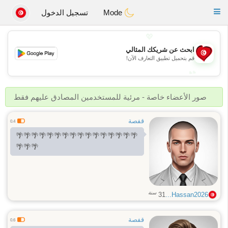
Tunisia Dating
Toggle
Mode
تسجيل الدخول
navigation
💖
ابحث عن شريكك المثالي
💖
قم بتحميل تطبيق التعارف الآن!
💕
💕
صور الأعضاء خاصة - مرئية للمستخدمين المصادق عليهم فقط
قفصة
0.4
🌴🌴🌴🌴🌴🌴🌴🌴🌴🌴🌴🌴🌴🌴🌴🌴
🌴🌴🌴
سنة
31
Hassan2026...
قفصة
0.6