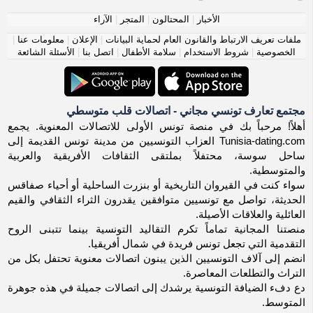
الأخبار
|
المحتالون
|
المتجر
|
الآراء
ملفات تعريف الارتباط والقانون العام لحماية البيانات
|
الإعلان
|
معلومات عنا
|
الخصوصية
|
شروط الاستخدام
|
سلامة الأطفال
|
اتصل بنا
|
الأسئلة الشائعة
مجتمع تعارف تونسي مجاني - اتصالات قلب متوسطي
أهلاً! مرحباً بك في منصة تونس الأولى للاتصالات المعنوية. يجمع
Tunisia-dating.com العزاب التونسيين من مدينة تونس القديمة إلى
ساحل سوسة، محتفلاً بملتقى الثقافات الأفريقية والعربية
والمتوسطية.
سواء كنت في القيروان التاريخية أو بنزرت الساحلية أو أحياء صفاقس
الحديثة، تواصل مع تونسيين متوافقين يقدرون الثراء الثقافي والقيم
العائلية والعلاقات الأصيلة.
منصتنا المجانية تماماً تكرم التقاليد التونسية بينما تتبنى الروح
التقدمية التي تجعل تونس فريدة في شمال أفريقيا.
انضم إلى آلاف التونسيين الذين يبنون اتصالات معنوية تحتفل بكل من
التراث والتطلعات المعاصرة.
دع دفء الضيافة التونسية يرشدك إلى اتصالات جميلة في هذه جوهرة
المتوسط.