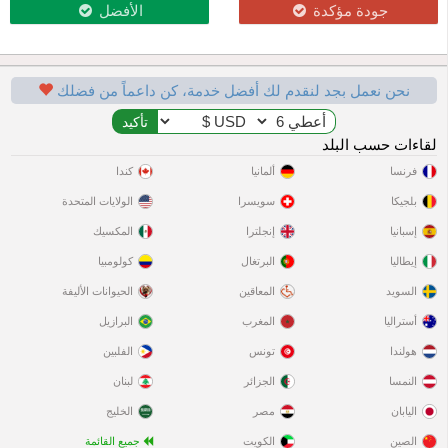
جودة مؤكدة
الأفضل
نحن نعمل بجد لنقدم لك أفضل خدمة، كن داعماً من فضلك
لقاءات حسب البلد
فرنسا
ألمانيا
كندا
بلجيكا
سويسرا
الولايات المتحدة
إسبانيا
إنجلترا
المكسيك
إيطاليا
البرتغال
كولومبيا
السويد
المعاقين
الحيوانات الأليفة
أستراليا
المغرب
البرازيل
هولندا
تونس
الفلبين
النمسا
الجزائر
لبنان
اليابان
مصر
الخليج
الصين
الكويت
جميع القائمة