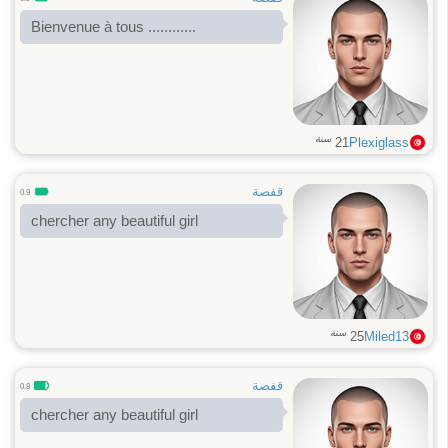
Bienvenue à tous ............
سنة
21
Plexiglass
قفصة
0.9
chercher any beautiful girl
سنة
25
Miled13
قفصة
0.8
chercher any beautiful girl