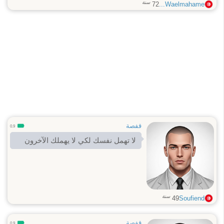
سنة
72
Waelmahame...
wshlp0es
قفصة
0.9
لا تهمل نفسك لكي لا يهملك الآخرون
سنة
49
Soufiend
قفصة
0.9