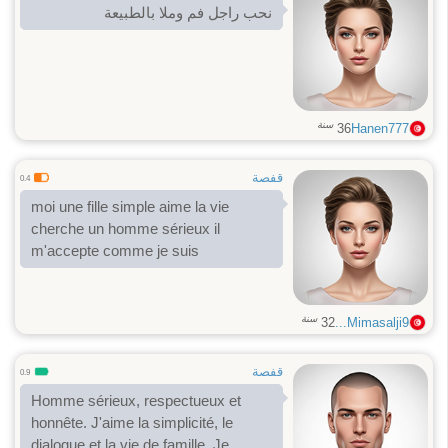
نحب راجل فم وملا بالطبيعة
سنة
36
Hanen777
قفصة
0.4
moi une fille simple aime la vie
cherche un homme sérieux il
m'accepte comme je suis
سنة
32
Mimasalji9...
قفصة
0.9
Homme sérieux, respectueux et
honnête. J'aime la simplicité, le
dialogue et la vie de famille. Je