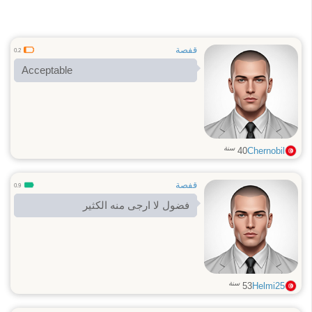
قفصة
0.2
Acceptable
سنة
40
Chernobil
قفصة
0.9
فضول لا ارجى منه الكثير
سنة
53
Helmi25