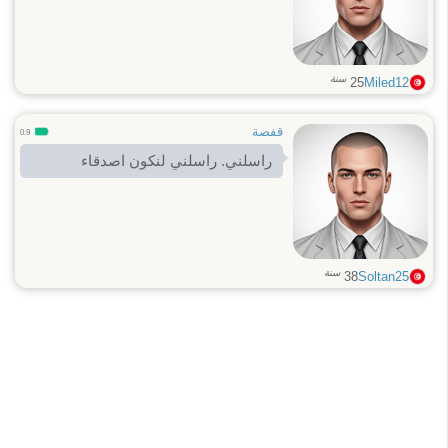
سنة
25
Miled12
قفصة
0.9
راسلني. راسلني لنكون اصدقاء
سنة
38
Soltan25