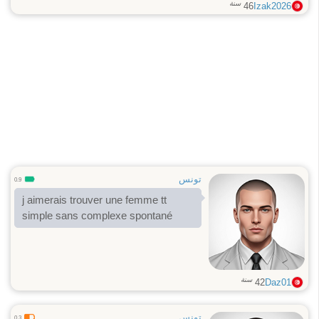
سنة
46
Izak2026
تونس
0.9
j aimerais trouver une femme tt
simple sans complexe spontané
سنة
42
Daz01
تونس
0.3