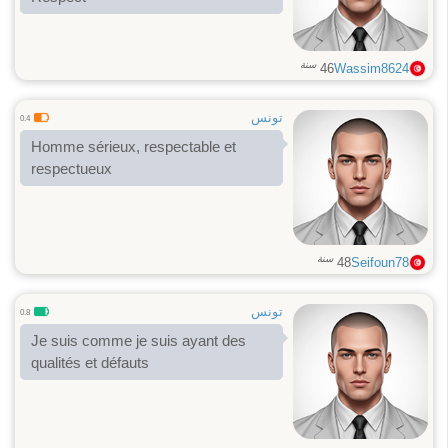
سنة
46
Wassim8624
تونس
0.4
Homme sérieux, respectable et
respectueux
سنة
48
Seifoun78
تونس
0.8
Je suis comme je suis ayant des
qualités et défauts