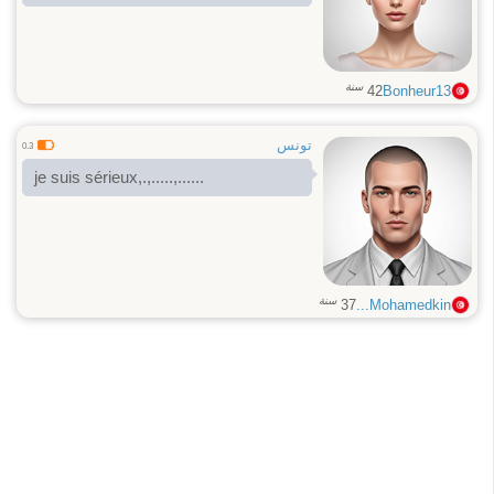
سنة
42
Bonheur13
تونس
0.3
je suis sérieux,.,.....,......
سنة
37
Mohamedkin...