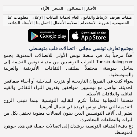
الأخبار
|
المحتالون
|
المتجر
|
الآراء
ملفات تعريف الارتباط والقانون العام لحماية البيانات
|
الإعلان
|
معلومات عنا
|
الخصوصية
|
شروط الاستخدام
|
سلامة الأطفال
|
اتصل بنا
|
الأسئلة الشائعة
مجتمع تعارف تونسي مجاني - اتصالات قلب متوسطي
أهلاً! مرحباً بك في منصة تونس الأولى للاتصالات المعنوية. يجمع
Tunisia-dating.com العزاب التونسيين من مدينة تونس القديمة إلى
ساحل سوسة، محتفلاً بملتقى الثقافات الأفريقية والعربية
والمتوسطية.
سواء كنت في القيروان التاريخية أو بنزرت الساحلية أو أحياء صفاقس
الحديثة، تواصل مع تونسيين متوافقين يقدرون الثراء الثقافي والقيم
العائلية والعلاقات الأصيلة.
منصتنا المجانية تماماً تكرم التقاليد التونسية بينما تتبنى الروح
التقدمية التي تجعل تونس فريدة في شمال أفريقيا.
انضم إلى آلاف التونسيين الذين يبنون اتصالات معنوية تحتفل بكل من
التراث والتطلعات المعاصرة.
دع دفء الضيافة التونسية يرشدك إلى اتصالات جميلة في هذه جوهرة
المتوسط.