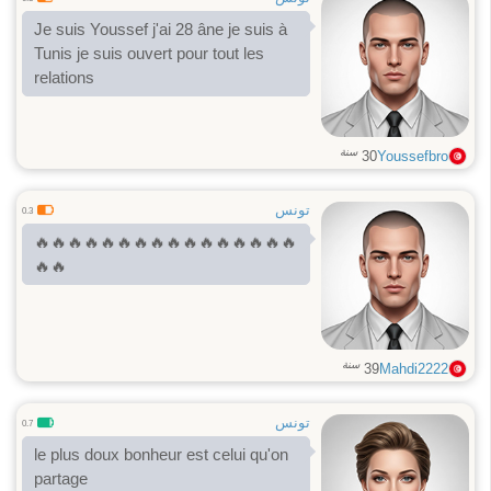
Je suis Youssef j'ai 28 âne je suis à
Tunis je suis ouvert pour tout les
relations
سنة
30
Youssefbro
تونس
0.3
🔥🔥🔥🔥🔥🔥🔥🔥🔥🔥🔥🔥🔥🔥🔥🔥
🔥🔥
سنة
39
Mahdi2222
تونس
0.7
le plus doux bonheur est celui qu'on
partage