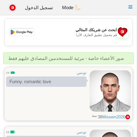
Tunisia Dating
Toggle
Mode
تسجيل الدخول
navigation
💖
ابحث عن شريكك المثالي
💖
قم بتحميل تطبيق التعارف الآن!
💕
💕
صور الأعضاء خاصة - مرئية للمستخدمين المصادق عليهم فقط
تونس
0.9
Funny. romantic love
سنة
39
Wissem2026
تونس
0.8