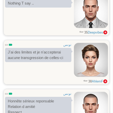
Nothing T say ..
سنة
35
Deepvibes
تونس
0.9
J'ai des limites et je n'accepterai
aucune transgression de celles-ci
سنة
38
AhlemF
تونس
0.9
Honnête sérieux reponsable
Relation d amitié
Respect