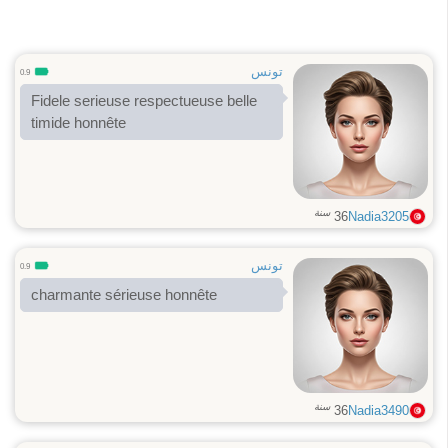
تونس
0.9
Fidele serieuse respectueuse belle
timide honnête
سنة
36
Nadia3205
تونس
0.9
charmante sérieuse honnête
سنة
36
Nadia3490