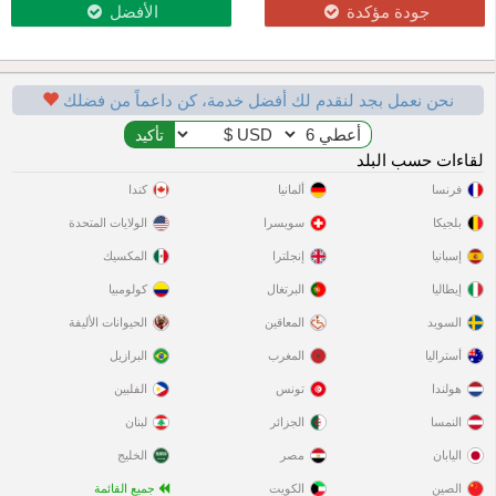
جودة مؤكدة
الأفضل
نحن نعمل بجد لنقدم لك أفضل خدمة، كن داعماً من فضلك
لقاءات حسب البلد
فرنسا
ألمانيا
كندا
بلجيكا
سويسرا
الولايات المتحدة
إسبانيا
إنجلترا
المكسيك
إيطاليا
البرتغال
كولومبيا
السويد
المعاقين
الحيوانات الأليفة
أستراليا
المغرب
البرازيل
هولندا
تونس
الفلبين
النمسا
الجزائر
لبنان
اليابان
مصر
الخليج
الصين
الكويت
جميع القائمة