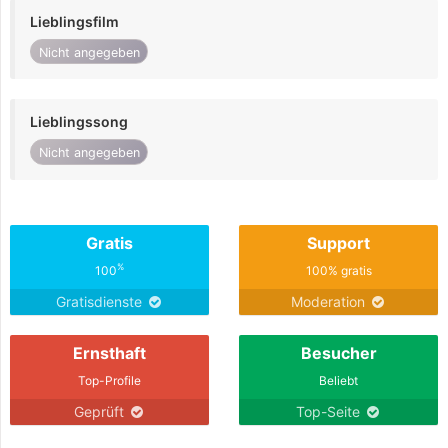
Lieblingsfilm
Nicht angegeben
Lieblingssong
Nicht angegeben
Gratis
Support
%
100
100% gratis
Gratisdienste
Moderation
Ernsthaft
Besucher
Top-Profile
Beliebt
Geprüft
Top-Seite