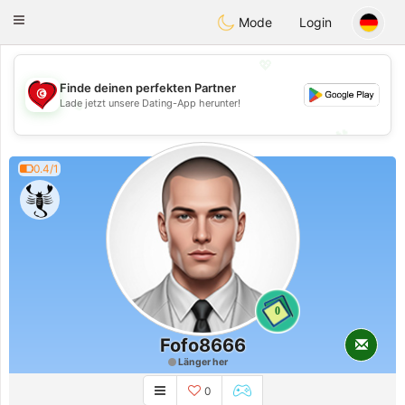
Tunisia Dating
Toggle
Mode
Login
navigation
💖
Finde deinen perfekten Partner
💖
Lade jetzt unsere Dating-App herunter!
💕
💕
0.4/1
0
Fofo8666
Länger her
0