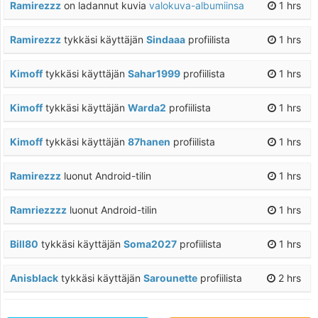
Ramirezzz
on ladannut kuvia
valokuva-albumiinsa
1 hrs
Ramirezzz
tykkäsi käyttäjän
Sindaaa
profiilista
1 hrs
Kimoff
tykkäsi käyttäjän
Sahar1999
profiilista
1 hrs
Kimoff
tykkäsi käyttäjän
Warda2
profiilista
1 hrs
Kimoff
tykkäsi käyttäjän
87hanen
profiilista
1 hrs
Ramirezzz
luonut Android-tilin
1 hrs
Ramriezzzz
luonut Android-tilin
1 hrs
Bill80
tykkäsi käyttäjän
Soma2027
profiilista
1 hrs
Anisblack
tykkäsi käyttäjän
Sarounette
profiilista
2 hrs
Anisblack
tykkäsi käyttäjän
Ines1988
profiilista
2 hrs