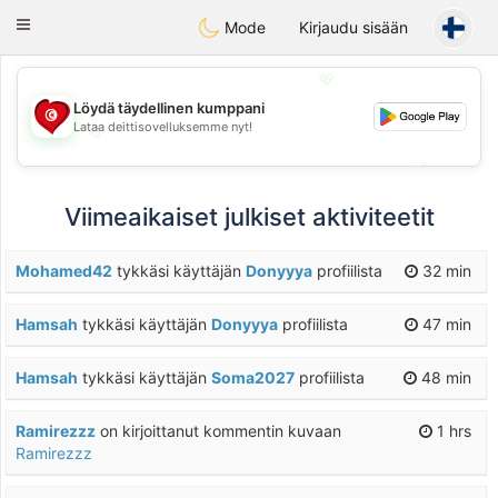
Tunisia Dating
Toggle
Mode
Kirjaudu sisään
navigation
💖
Löydä täydellinen kumppani
Lataa deittisovelluksemme nyt!
💖
💕
💕
Viimeaikaiset julkiset aktiviteetit
Mohamed42
tykkäsi käyttäjän
Donyyya
profiilista
32 min
Hamsah
tykkäsi käyttäjän
Donyyya
profiilista
47 min
Hamsah
tykkäsi käyttäjän
Soma2027
profiilista
48 min
Ramirezzz
on kirjoittanut kommentin kuvaan
1 hrs
Ramirezzz