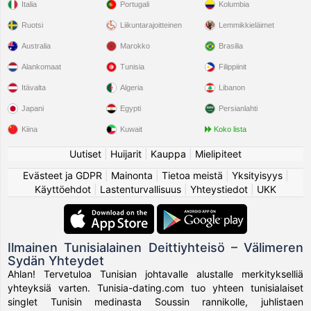
Italia
Portugali
Kolumbia
Kamilio88
tykkäsi käyttäjän
Hope26
profiilista
3 hrs
Ruotsi
Liikuntarajoitteinen
Lemmikkieläimet
Australia
Marokko
Brasilia
Kamilio88
tykkäsi käyttäjän
HajerS
profiilista
3 hrs
Alankomaat
Tunisia
Filippiinit
Kemais
tykkäsi käyttäjän
Sarounette
profiilista
3 hrs
Itävalta
Algeria
Libanon
Japani
Egypti
Persianlahti
Kamilio88
tykkäsi käyttäjän
Jouri123
profiilista
3 hrs
Kiina
Kuwait
Koko lista
Kamilio88
tykkäsi käyttäjän
Douce42
profiilista
3 hrs
Uutiset
|
Huijarit
|
Kauppa
|
Mielipiteet
Evästeet ja GDPR
|
Mainonta
|
Tietoa meistä
|
Yksityisyys
|
Kamilio88
on kirjoittanut kommentin kuvaan
Douce42
3 hrs
Käyttöehdot
|
Lastenturvallisuus
|
Yhteystiedot
|
UKK
Reyamine
tykkäsi käyttäjän
Mirouchna
profiilista
3 hrs
Ilmainen Tunisialainen Deittiyhteisö – Välimeren
Anisblack
tykkäsi käyttäjän
Mirouchna
profiilista
3 hrs
Sydän Yhteydet
Ahlan! Tervetuloa Tunisian johtavalle alustalle merkitykselliä
Anisblack
tykkäsi käyttäjän
Yusrainee
profiilista
3 hrs
yhteyksiä varten. Tunisia-dating.com tuo yhteen tunisialaiset
singlet Tunisin medinasta Soussin rannikolle, juhlistaen