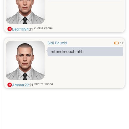
vuotta vanha
Badr1994
31
Sidi Bouzid
0.2
mtendmouch hhh
vuotta vanha
Ammar22
21