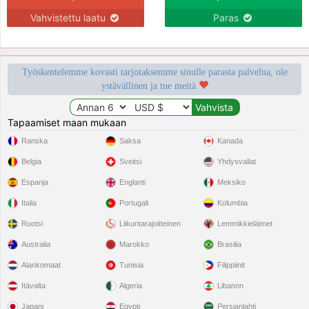
Vahvistettu laatu
Paras
Työskentelemme kovasti tarjotaksemme sinulle parasta palvelua, ole
ystävällinen ja tue meitä
Tapaamiset maan mukaan
Ranska
Saksa
Kanada
Belgia
Sveitsi
Yhdysvallat
Espanja
Englanti
Meksiko
Italia
Portugali
Kolumbia
Ruotsi
Liikuntarajoitteinen
Lemmikkieläimet
Australia
Marokko
Brasilia
Alankomaat
Tunisia
Filippiinit
Itävalta
Algeria
Libanon
Japani
Egypti
Persianlahti