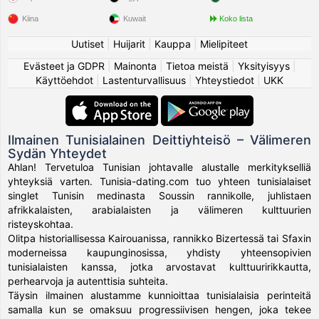
Kiina
Kuwait
Koko lista
Uutiset
|
Huijarit
|
Kauppa
|
Mielipiteet
Evästeet ja GDPR
|
Mainonta
|
Tietoa meistä
|
Yksityisyys
|
Käyttöehdot
|
Lastenturvallisuus
|
Yhteystiedot
|
UKK
Ilmainen Tunisialainen Deittiyhteisö – Välimeren
Sydän Yhteydet
Ahlan! Tervetuloa Tunisian johtavalle alustalle merkitykselliä
yhteyksiä varten. Tunisia-dating.com tuo yhteen tunisialaiset
singlet Tunisin medinasta Soussin rannikolle, juhlistaen
afrikkalaisten, arabialaisten ja välimeren kulttuurien
risteyskohtaa.
Olitpa historiallisessa Kairouanissa, rannikko Bizertessä tai Sfaxin
moderneissa kaupunginosissa, yhdisty yhteensopivien
tunisialaisten kanssa, jotka arvostavat kulttuuririkkautta,
perhearvoja ja autenttisia suhteita.
Täysin ilmainen alustamme kunnioittaa tunisialaisia perinteitä
samalla kun se omaksuu progressiivisen hengen, joka tekee