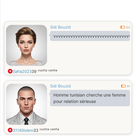
Sidi Bouzid
0.2
vvvvvvvvvvvvvvvvvvvvvvvvvvvvvvvvvv
vuotta vanha
Safia2023
39
Sidi Bouzid
0.1
Homme tunisian cherche une femme
pour relation sérieuse
vuotta vanha
31140islem
33