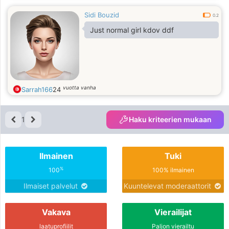
Sidi Bouzid
0.2
Just normal girl kdov ddf
vuotta vanha
Sarrah166
24
1
Haku kriteerien mukaan
Ilmainen
Tuki
%
100
100% ilmainen
Ilmaiset palvelut
Kuuntelevat moderaattorit
Vakava
Vierailijat
laatuprofiilit
Paljon vierailtu