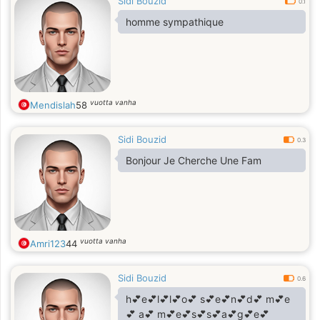
Sidi Bouzid
0.1
homme sympathique
vuotta vanha
Mendislah
58
Sidi Bouzid
0.3
Bonjour Je Cherche Une Fam
vuotta vanha
Amri123
44
Sidi Bouzid
0.6
h💕e💕l💕l💕o💕 s💕e💕n💕d💕 m💕e
💕 a💕 m💕e💕s💕s💕a💕g💕e💕