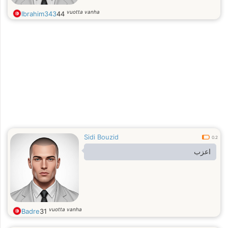
vuotta vanha
Ibrahim343
44
Sidi Bouzid
0.2
اعزب
vuotta vanha
Badre
31