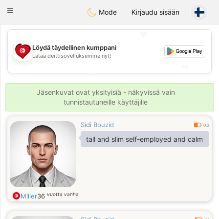
Tunisia Dating
Toggle
Mode
Kirjaudu sisään
navigation
💖
Löydä täydellinen kumppani
💖
Lataa deittisovelluksemme nyt!
💕
💕
Jäsenkuvat ovat yksityisiä - näkyvissä vain
tunnistautuneille käyttäjille
Sidi Bouzid
0.3
tall and slim self-employed and calm
vuotta vanha
Miller
36