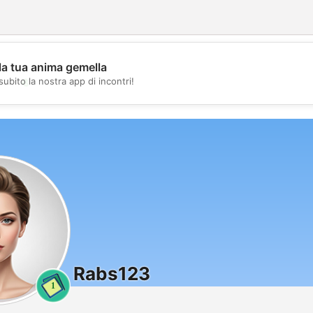
la tua anima gemella
💖
subito la nostra app di incontri!
💕
Rabs123
1