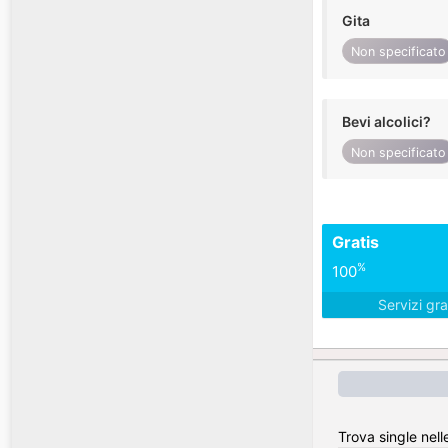
Gita
Non specificato
Bevi alcolici?
Non specificato
Gratis
%
100
Servizi gra
Trova single nell