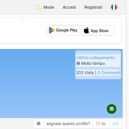
Mode
Accedi
Registrati
💖
💕
Ultimo collegamento
Molto tempo
203 Vista |
0 Commenti
segnala questo profilo?
20