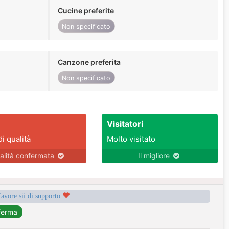
Cucine preferite
Non specificato
Canzone preferita
Non specificato
Visitatori
di qualità
Molto visitato
alità confermata
Il migliore
favore sii di supporto