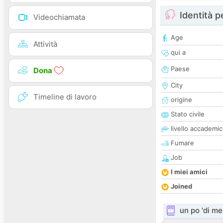
Identità 
Videochiamata
Age
Attività
qui a
Paese
Dona
City
Timeline di lavoro
origine
Stato civile
livello accademi
Fumare
Job
I miei amici
Joined
un po 'di me