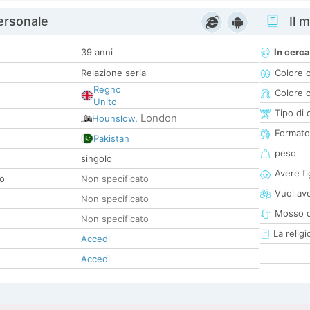
personale
Il m
39 anni
In cerca
Relazione seria
Colore 
Regno
Colore c
Unito
Tipo di 
London
Hounslow
,
Formato
Pakistan
peso
singolo
Avere fig
co
Non specificato
Vuoi ave
Non specificato
Mosso d
Non specificato
La religi
Accedi
Accedi