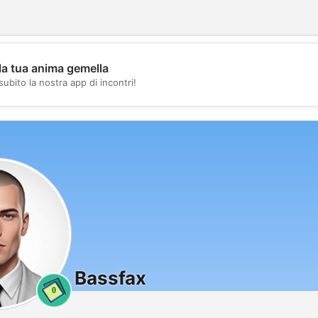
la tua anima gemella
💖
subito la nostra app di incontri!
💕
Bassfax
0