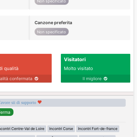
Non specificato
Canzone preferita
Non specificato
Visitatori
di qualità
Molto visitato
alità confermata
Il migliore
favore sii di supporto
ncontri Centre-Val de Loire
Incontri Corse
Incontri Fort-de-france