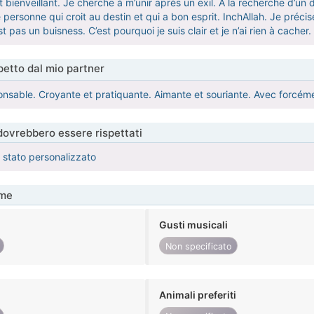
t bienveillant. Je cherche à m’unir après un exil. A la recherche d’un de
 personne qui croit au destin et qui a bon esprit. InchAllah. Je précis
st pas un buisness. C’est pourquoi je suis clair et je n’ai rien à cache
etto dal mio partner
onsable. Croyante et pratiquante. Aimante et souriante. Avec forcém
 dovrebbero essere rispettati
è stato personalizzato
me
Gusti musicali
Non specificato
Animali preferiti