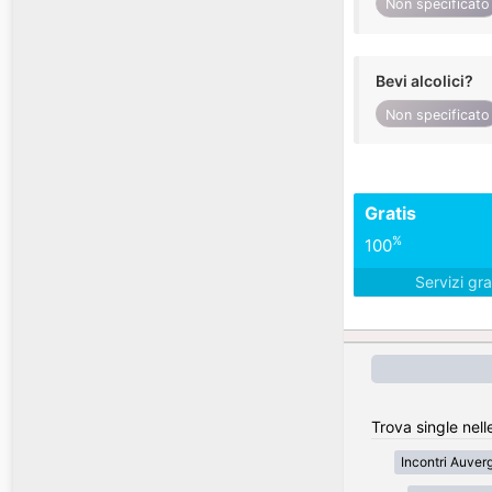
Non specificato
Bevi alcolici?
Non specificato
Gratis
%
100
Servizi gra
Trova single nell
Incontri Auve