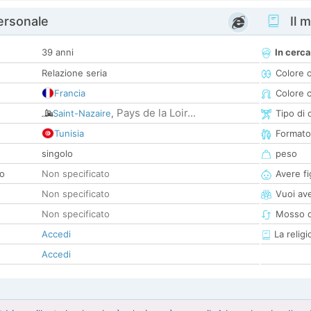
personale
Il m
39 anni
In cerca
Relazione seria
Colore 
Francia
Colore c
Pays de la Loir...
Saint-Nazaire
,
Tipo di 
Tunisia
Formato
singolo
peso
co
Non specificato
Avere fig
Non specificato
Vuoi ave
Non specificato
Mosso d
Accedi
La religi
Accedi