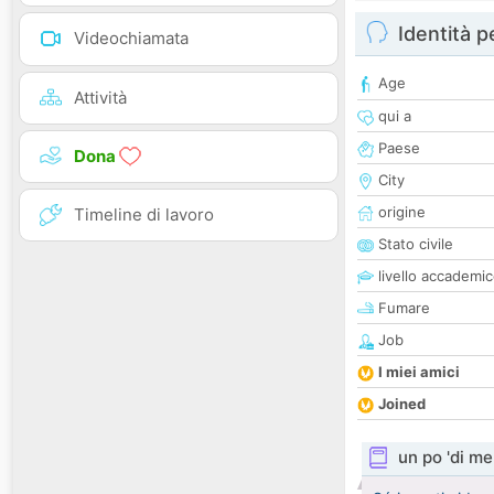
Identità 
Videochiamata
Age
Attività
qui a
Paese
Dona
City
origine
Timeline di lavoro
Stato civile
livello accademi
Fumare
Job
I miei amici
Joined
un po 'di me