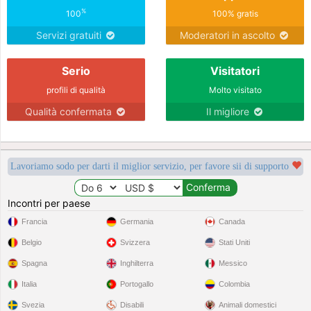
%
100
100% gratis
Servizi gratuiti
Moderatori in ascolto
Serio
Visitatori
profili di qualità
Molto visitato
Qualità confermata
Il migliore
Lavoriamo sodo per darti il miglior servizio, per favore sii di supporto
Incontri per paese
Francia
Germania
Canada
Belgio
Svizzera
Stati Uniti
Spagna
Inghilterra
Messico
Italia
Portogallo
Colombia
Svezia
Disabili
Animali domestici