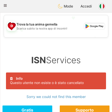
Tunisia Dating
Toggle
Mode
Accedi
navigation
💖
Trova la tua anima gemella
Scarica subito la nostra app di incontri!
💖
💕
💕
ISN
Services
Info
Questo utente non esiste o è stato cancellato
Sorry we could not find this member
Gratis
Supporto