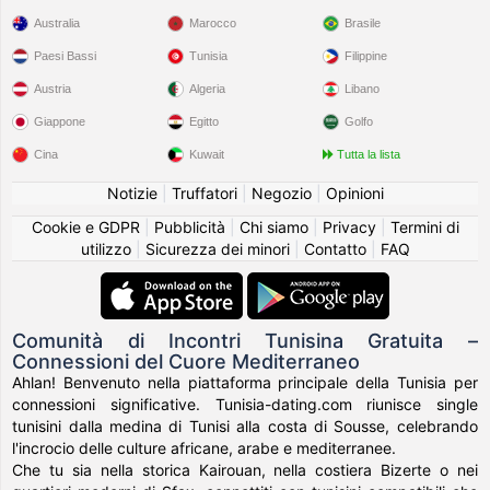
Australia
Marocco
Brasile
Paesi Bassi
Tunisia
Filippine
Austria
Algeria
Libano
Giappone
Egitto
Golfo
Cina
Kuwait
Tutta la lista
Notizie
|
Truffatori
|
Negozio
|
Opinioni
Cookie e GDPR
|
Pubblicità
|
Chi siamo
|
Privacy
|
Termini di
utilizzo
|
Sicurezza dei minori
|
Contatto
|
FAQ
Comunità di Incontri Tunisina Gratuita –
Connessioni del Cuore Mediterraneo
Ahlan! Benvenuto nella piattaforma principale della Tunisia per
connessioni significative. Tunisia-dating.com riunisce single
tunisini dalla medina di Tunisi alla costa di Sousse, celebrando
l'incrocio delle culture africane, arabe e mediterranee.
Che tu sia nella storica Kairouan, nella costiera Bizerte o nei