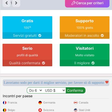
1
Cerca per criteri
Gratis
Supporto
%
100
100% gratis
Servizi gratuiti
Moderatori in ascolto
Serio
Visitatori
profili di qualità
Molto visitato
Qualità confermata
Il migliore
Lavoriamo sodo per darti il miglior servizio, per favore sii di supporto
Incontri per paese
Francia
Germania
Canada
Belgio
Svizzera
Stati Uniti