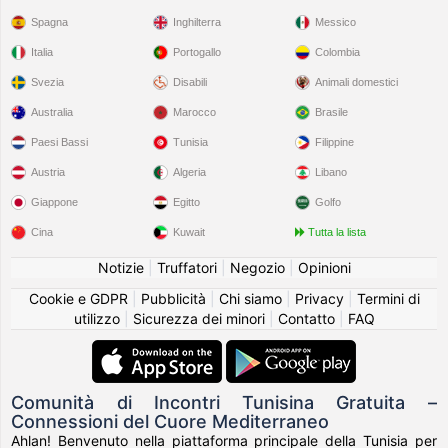
Spagna
Inghilterra
Messico
Italia
Portogallo
Colombia
Svezia
Disabili
Animali domestici
Australia
Marocco
Brasile
Paesi Bassi
Tunisia
Filippine
Austria
Algeria
Libano
Giappone
Egitto
Golfo
Cina
Kuwait
Tutta la lista
Notizie
|
Truffatori
|
Negozio
|
Opinioni
Cookie e GDPR
|
Pubblicità
|
Chi siamo
|
Privacy
|
Termini di
utilizzo
|
Sicurezza dei minori
|
Contatto
|
FAQ
Comunità di Incontri Tunisina Gratuita –
Connessioni del Cuore Mediterraneo
Ahlan! Benvenuto nella piattaforma principale della Tunisia per