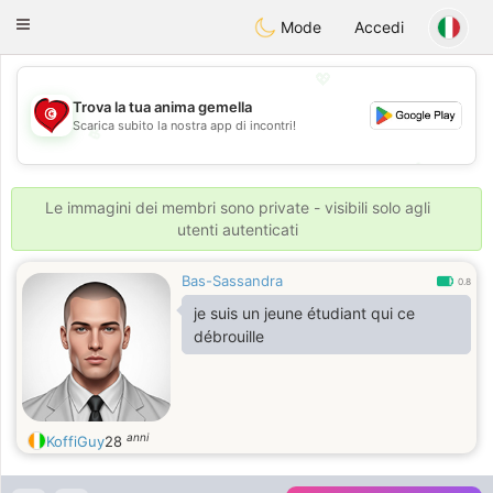
Tunisia Dating
Toggle
Mode
Accedi
navigation
💖
Trova la tua anima gemella
Scarica subito la nostra app di incontri!
💖
💕
💕
Le immagini dei membri sono private - visibili solo agli
utenti autenticati
Bas-Sassandra
0.8
je suis un jeune étudiant qui ce
débrouille
anni
KoffiGuy
28