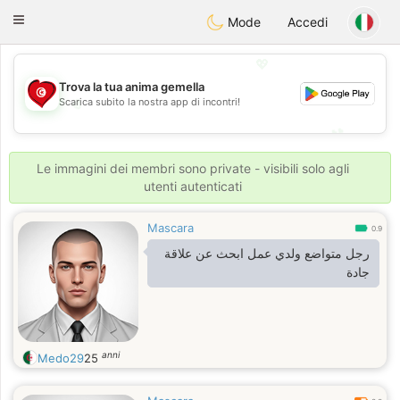
Tunisia Dating
Toggle
Mode
Accedi
navigation
💖
Trova la tua anima gemella
💖
Scarica subito la nostra app di incontri!
💕
💕
Le immagini dei membri sono private - visibili solo agli
utenti autenticati
Mascara
0.9
رجل متواضع ولدي عمل ابحث عن علاقة
جادة
anni
Medo29
25