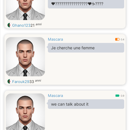
❤️‍????????????????❤️☕️????
anni
Ghano123
21
Mascara
0.4
Je cherche une femme
anni
Farouk29
33
Mascara
0.9
we can talk about it