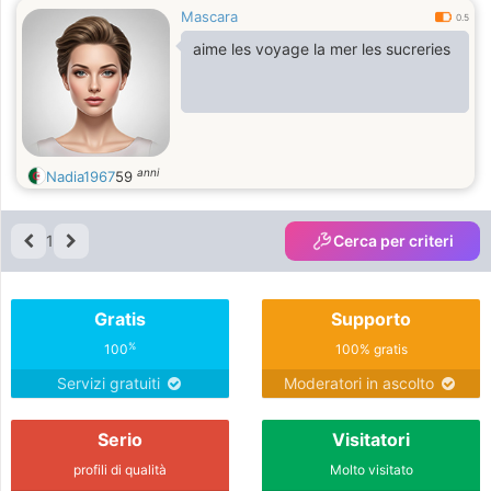
Mascara
0.5
aime les voyage la mer les sucreries
anni
Nadia1967
59
1
Cerca per criteri
Gratis
Supporto
%
100
100% gratis
Servizi gratuiti
Moderatori in ascolto
Serio
Visitatori
profili di qualità
Molto visitato