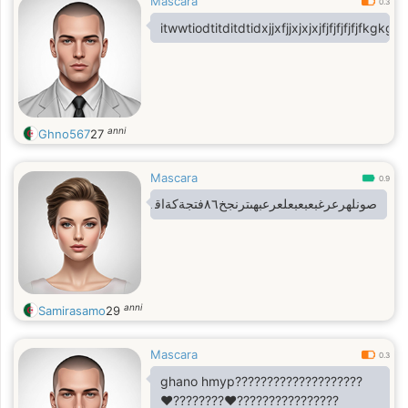
Mascara
0.3
itwwtiodtitditdtidxjjxfjjxjxjxjfjfjfjfjfjfkgk
anni
Ghno567
27
Mascara
0.9
صونلهرعرغبعبعبعلعرعبهىترنجخ٨٦فتجةكةاقىقبرملهليعؤان
anni
Samirasamo
29
Mascara
0.3
ghano hmyp????????????????????
❤️‍????????❤️‍????????????????