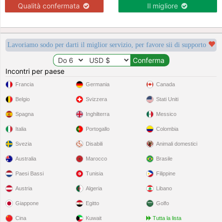
Qualità confermata
Il migliore
Lavoriamo sodo per darti il miglior servizio, per favore sii di supporto
Incontri per paese
Francia
Germania
Canada
Belgio
Svizzera
Stati Uniti
Spagna
Inghilterra
Messico
Italia
Portogallo
Colombia
Svezia
Disabili
Animali domestici
Australia
Marocco
Brasile
Paesi Bassi
Tunisia
Filippine
Austria
Algeria
Libano
Giappone
Egitto
Golfo
Cina
Kuwait
Tutta la lista