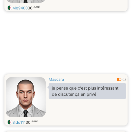
anni
Mg9400
36
Mascara
0.5
je pense que c'est plus intéressant
de discuter ça en privé
anni
Sido111
30